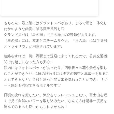
もちろん、最上階にはグランドスパがあり、まるで湖と一体化し
たかのような錯覚に陥る露天風呂も♡
グランドスパは『星の湯』『月の湯』の2種類があります。
『星の湯』には、立湯とスチームサウナ、『月の湯』には半身浴
とドライサウナが用意されています♪
連絡をすれば、河口湖駅まで送迎に来てくれるので、公共交通機
関でお越しになった方も安心！
館内にはフォトスポットがあったり、四季折々の花や景色を楽し
むことができたり、1日の終わりには夕方の茜空と赤富士を見るこ
ともできるなど、普段と違った非日常を味わうことができ、リゾ
ート気分も満喫できるホテルです♡
日頃の疲れを癒したい、気分をリフレッシュしたい、富士山を近
くで見て自然のパワーを取り込みたい、なんて方は是非一度足を
運んでみるのも良いかもしれませんね！