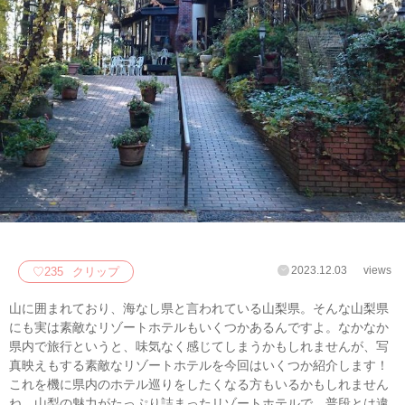
2023.12.03
views
♡
235
クリップ
山に囲まれており、海なし県と言われている山梨県。そんな山梨県
にも実は素敵なリゾートホテルもいくつかあるんですよ。なかなか
県内で旅行というと、味気なく感じてしまうかもしれませんが、写
真映えもする素敵なリゾートホテルを今回はいくつか紹介します！
これを機に県内のホテル巡りをしたくなる方もいるかもしれません
ね。山梨の魅力がたっぷり詰まったリゾートホテルで、普段とは違