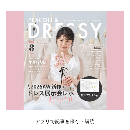
そこでこの記事では、【2026年8月最新】結婚式場見
学キャンペーン特典ランキングを公開！ 比較サイ
ト：プラコレ、ゼクシィ、ハナユメ、マイナビ 掲載
内容：特典金額・条件・応募方法・注意点 「どこが
一番お得？」「プラコレの特典は？」といった疑問も
解決します。 まずは診断で候補を絞れる「ウェディ
ング診断」か、体験型 […]
続きを読む
アプリで記事を保存・購読