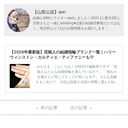
【山梨公認】anri
結婚と同時にライターstartしました！2020.11 愛犬3匹と
旦那さんと一緒にwedding♥山梨の結婚式事情だけではな
く、地元民ならではの山梨情報をお届けします！
【2026年最新版】芸能人の結婚指輪ブランド一覧｜ハリー
ウィンストン・カルティエ・ティファニーも♡
みなさま、こんにちは！ DRESSY編集部です♡ 「芸
能人はどんな結婚指輪を選んでいるの？」 「憧れの
女優さんと同じブランドが気になる♡」 そんな花嫁
さまに向けて、今回は芸能人夫婦が実際に選んだ結婚
指輪・婚約指輪をブランド別にまとめました！ ハリ
ーウィンストンやカルティエ、ティファニーなど世界
的ハイブランドから、俄（NIWAKA）やI-PRIMOなど
日本で人気のブランドまで幅広くご紹介。 さらに、
←
前の記事
次の記事
→
・愛用している芸能人夫婦 ・リングの特徴や魅力 ・
推定価格帯 ・花嫁人気が高い理由 などもあわせて解
説していきます♡ 「芸能人の結婚指輪ってやっぱり
高い？」 「手が届くブランドもある？」 「人気ブラ