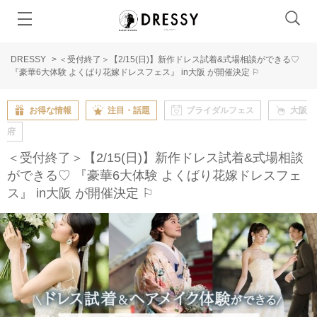
DRESSY
>
＜受付終了＞【2/15(日)】新作ドレス試着&式場相談ができる♡
『豪華6大体験 よくばり花嫁ドレスフェス』 in大阪 が開催決定 ⚐
お得な情報
注目・話題
ブライダルフェス
大阪
府
＜受付終了＞【2/15(日)】新作ドレス試着&式場相談
ができる♡ 『豪華6大体験 よくばり花嫁ドレスフェ
ス』 in大阪 が開催決定 ⚐