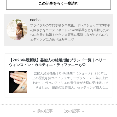
この記事をもう一度読む
nacha
ブライダルの専門学校を卒業後、ドレスショップで3年半
花嫁さまをコーディネート♡ Web業界などを経験したの
ちに自身も結婚！ただいま育児に奮闘しながらさらにウ
ェディングにのめり込み中…♡
【2026年最新版】芸能人の結婚指輪ブランド一覧｜ハリー
ウィンストン・カルティエ・ティファニーも♡
芸能人結婚指輪｜CHAUMET（ショーメ） 230年以
上の歴史を持つハイジュエリーブランド 230年以上に
わたり、代々のアトリエの責任者が大切に受け継いで
きました。 最高の宝飾職人、セッティング職人な
ど、 ジュエリー製作にかかわる人々が、厳選された
高品質の宝石を扱っています。 至高のデザインと品
質にうっとりしてしまうブランドです♡ 矢沢心さ
ん・魔裟斗さんの婚約指輪 魔裟斗さんが矢沢さんに
←
前の記事
次の記事
→
贈られた指輪は1カラットのものです。 ショーメの価
格相場は30万～60万ですが、 高いものだと数百万円