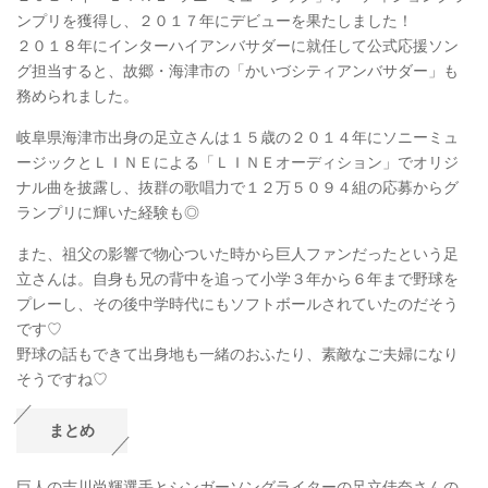
ンプリを獲得し、２０１７年にデビューを果たしました！
２０１８年にインターハイアンバサダーに就任して公式応援ソン
グ担当すると、故郷・海津市の「かいづシティアンバサダー」も
務められました。
岐阜県海津市出身の足立さんは１５歳の２０１４年にソニーミュ
ージックとＬＩＮＥによる「ＬＩＮＥオーディション」でオリジ
ナル曲を披露し、抜群の歌唱力で１２万５０９４組の応募からグ
ランプリに輝いた経験も◎
また、祖父の影響で物心ついた時から巨人ファンだったという足
立さんは。自身も兄の背中を追って小学３年から６年まで野球を
プレーし、その後中学時代にもソフトボールされていたのだそう
です♡
野球の話もできて出身地も一緒のおふたり、素敵なご夫婦になり
そうですね♡
まとめ
巨人の吉川尚輝選手とシンガーソングライターの足立佳奈さんの