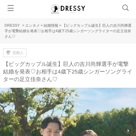
DRESSY
>
エンタメ
>
結婚情報
>
【ビッグカップル誕生】巨人の吉川尚輝選
手が電撃結婚を発表♡お相手は4歳下25歳シンガーソングライターの足立佳奈
さん♡
芸能人
【ビッグカップル誕生】巨人の吉川尚輝選手が電撃
結婚を発表♡お相手は4歳下25歳シンガーソングライ
ターの足立佳奈さん♡