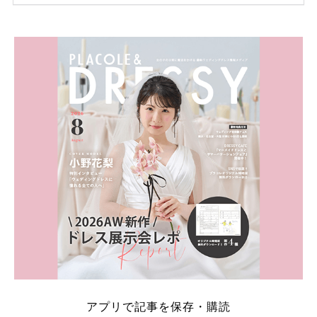
ため、比較せずに選ぶと損をしてしまうことも……。
そこでこの記事では、【2026年8月最新】結婚式場見
学キャンペーン特典ランキングを公開！ 比較サイ
ト：プラコレ、ゼクシィ、ハナユメ、マイナビ 掲載
内容：特典金額・条件・応募方法・注意点 「どこが
一番お得？」「プラコレの特典は？」といった疑問も
解決します。 まずは診断で候補を絞れる「ウェディ
ング診断」か、体験型 […]
続きを読む
アプリで記事を保存・購読