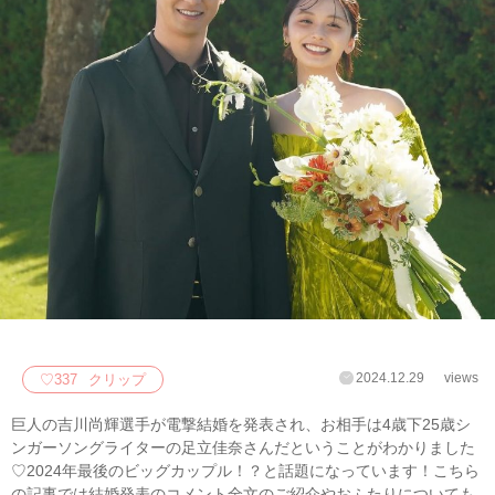
2024.12.29
views
♡
337
クリップ
巨人の吉川尚輝選手が電撃結婚を発表され、お相手は4歳下25歳シ
ンガーソングライターの足立佳奈さんだということがわかりました
♡2024年最後のビッグカップル！？と話題になっています！こちら
の記事では結婚発表のコメント全文のご紹介やおふたりについても