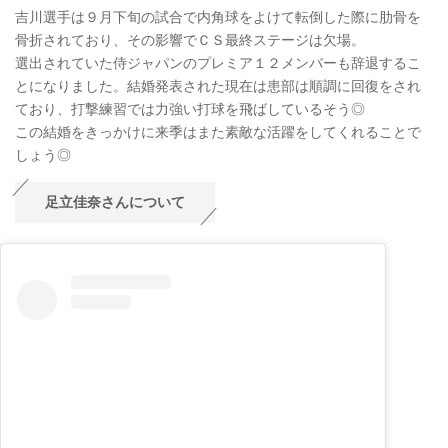
吉川選手は９月下旬の試合で内角球をよけて転倒した際に肋骨を
骨折されており、その影響でＣＳ最終ステージは欠場。
選出されていた侍ジャパンのプレミア１２メンバーも辞退するこ
とになりました。結婚発表された現在は患部は順調に回復をされ
ており、打撃練習では力強い打球を飛ばしているそう◎
この結婚をきっかけに来季はまた素敵な活躍をしてくれることで
しょう◎
足立佳奈さんについて