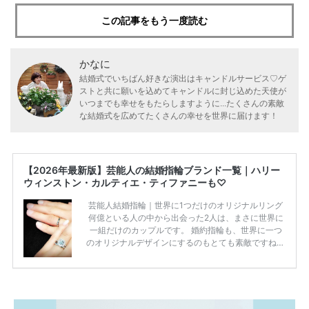
この記事をもう一度読む
かなに
結婚式でいちばん好きな演出はキャンドルサービス♡ゲ
ストと共に願いを込めてキャンドルに封じ込めた天使が
いつまでも幸せをもたらしますように...たくさんの素敵
な結婚式を広めてたくさんの幸せを世界に届けます！
【2026年最新版】芸能人の結婚指輪ブランド一覧｜ハリー
ウィンストン・カルティエ・ティファニーも♡
芸能人結婚指輪｜世界に1つだけのオリジナルリング
何億といる人の中から出会った2人は、まさに世界に
一組だけのカップルです。 婚約指輪も、世界に一つ
のオリジナルデザインにするのもとても素敵ですね♡
お二人を象徴する物や事を、形で表したり、好きなも
のを形にするのも想い出になります。 上戸彩さん・H
IROさんの婚約指輪 出典:オスカープロモーション公式
HPより引用 2011年9月に結婚した女優の上戸彩さん
とEXILEのHIROさん。 上戸さんに贈った婚約指輪