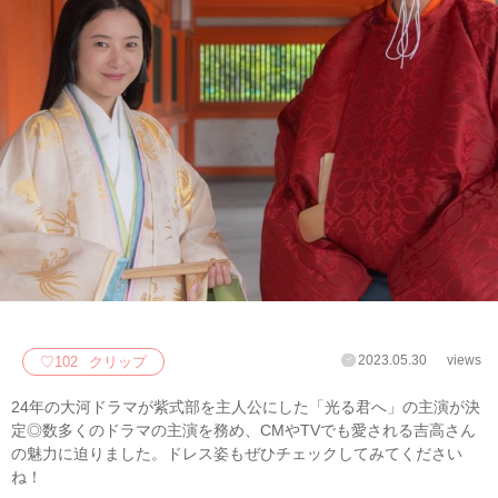
2023.05.30
views
♡
102
クリップ
24年の大河ドラマが紫式部を主人公にした「光る君へ」の主演が決
定◎数多くのドラマの主演を務め、CMやTVでも愛される吉高さん
の魅力に迫りました。ドレス姿もぜひチェックしてみてください
ね！