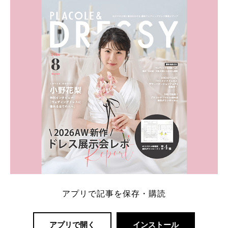
ト：プラコレ、ゼクシィ、ハナユメ、マイナビ 掲載
内容：特典金額・条件・応募方法・注意点 「どこが
一番お得？」「プラコレの特典は？」といった疑問も
解決します。 まずは診断で候補を絞れる「ウェディ
ング診断」か、体験型 […]
続きを読む
アプリで記事を保存・購読
アプリで開く
インストール