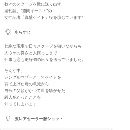
数々のスクープを世に送り出す
週刊誌、”週間イースト”の
女性記者「真壁ケイト」役を演じています*
あらすじ
壮絶な現場で日々スクープを狙いながらも
人ウケの良さと人懐っこさで
仕事も恋も絶好調の日々を送っていました。
そんな中、
シングルマザーとしてケイトを
育て上げた母の急死から、
自分の父親がかつて世を騒がせた
殺人犯だったことを
知ってしまいます・・・
激レアセーラー服ショット