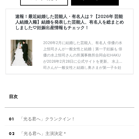
速報！最近結婚した芸能人・有名人は？【2026年 芸能
人結婚入籍】結婚を発表した芸能人、有名人を総まとめ
しました♡妊娠出産情報もチェック！
2026年2月に結婚した芸能人、有名人 俳優の水
上恒司さんが一般女性と結婚｜第一子妊娠も 俳
優の水上恒司さんの所属事務所合同会社HAKU
が2026年2月28日に公式サイトを更新。 水上恒
司さんが一般女性と結婚し奥さまが第一子を妊
娠していることを発表されました。 【電撃結
婚】俳優・水上恒司さんが結婚を発表｜一般女
性と入籍＆第一子妊娠を所属事務所が報告 吉田
明加さんが結婚と妊娠を発表 俳優の吉田明加さ
目次
んが2026年2月28日にSNSを更新し、結婚と妊
娠を発表しました。 【最新】俳優・吉田明加さ
んが結婚と妊娠を発表｜安定期入りを報告【コ
メント全文】 お笑いトリオ・ネルソンズの青山
「光る君へ」クランクイン！
さん｜「水ダウ」でプ […]
続きを読む
「光る君へ」主演決定＊