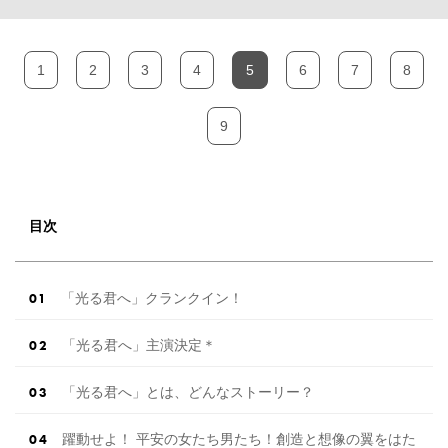
1
2
3
4
5
6
7
8
9
目次
「光る君へ」クランクイン！
「光る君へ」主演決定＊
「光る君へ」とは、どんなストーリー？
躍動せよ！ 平安の女たち男たち！創造と想像の翼をはた