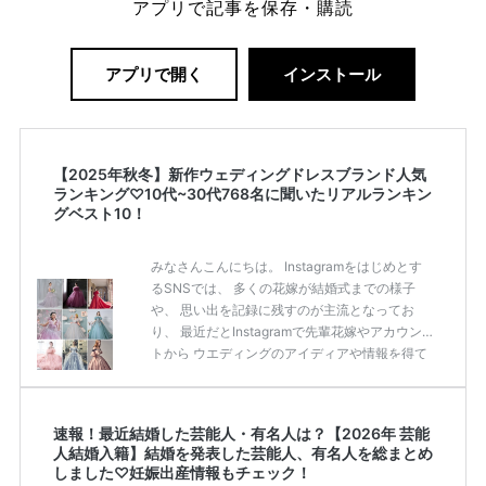
アプリで記事を保存・購読
アプリで開く
インストール
【2025年秋冬】新作ウェディングドレスブランド人気
ランキング♡10代~30代768名に聞いたリアルランキン
グベスト10！
みなさんこんにちは。 Instagramをはじめとす
るSNSでは、 多くの花嫁が結婚式までの様子
や、 思い出を記録に残すのが主流となってお
り、 最近だとInstagramで先輩花嫁やアカウン
トから ウエディングのアイディアや情報を得て
いる花嫁が増えてきていますよね。 ​ 今回は常に
アンテナをはっている TikTok、Instagramユー
ザー768名が 2025年秋冬新作ドレスコレクショ
速報！最近結婚した芸能人・有名人は？【2026年 芸能
ンの 人気投票に参加しました。 こちらの記事で
人結婚入籍】結婚を発表した芸能人、有名人を総まとめ
は集計結果をリアルなランキングにまとめてい
しました♡妊娠出産情報もチェック！
ます。 (※2025年8月の調査結果です) ​​ ドレスの