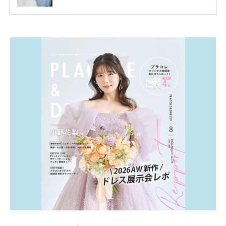
ります。 ただし、サイトごとに特典額や条件が違う
ため、比較せずに選ぶと損をしてしまうことも……。
そこでこの記事では、【2026年8月最新】結婚式場見
学キャンペーン特典ランキングを公開！ 比較サイ
ト：プラコレ、ゼクシィ、ハナユメ、マイナビ 掲載
内容：特典金額・条件・応募方法・注意点 「どこが
一番お得？」「プラコレの特典は？」といった疑問も
解決します。 まずは診断で候補を絞れる「ウェディ
ング診断」か、体験型 […]
続きを読む