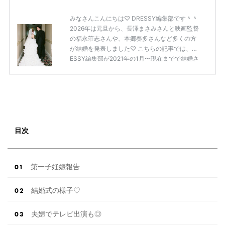
こだわりに関するアンケートでは、 全体の86％
みなさんこんにちは♡ DRESSY編集部です＾＾
の女性がドレスにこ […]
続きを読む
2026年は元旦から、長澤まさみさんと映画監督
の福永荘志さんや、本郷奏多さんなど多くの方
が結婚を発表しました♡ こちらの記事では、DR
ESSY編集部が2021年の1月〜現在までで結婚さ
れた芸能人の方をまとめてみました！ さまざま
な芸能人や有名人の方の幸せな結婚報告をぜひ
ご覧ください♡ こちらの記事は随時更新して行
きます◎ ぜひcheckしてくださいね♡ 【7/20
(土)7/21(日)7/22(月)限定】＜横浜駅直結＞結婚
式場相談やスタートドレスフォト、前撮り相談
もできちゃう♡ウェディング初体験フェス in 横
目次
浜⚐ 【7/27(土)7/28(日) […]
続きを読む
第一子妊娠報告
結婚式の様子♡
夫婦でテレビ出演も◎