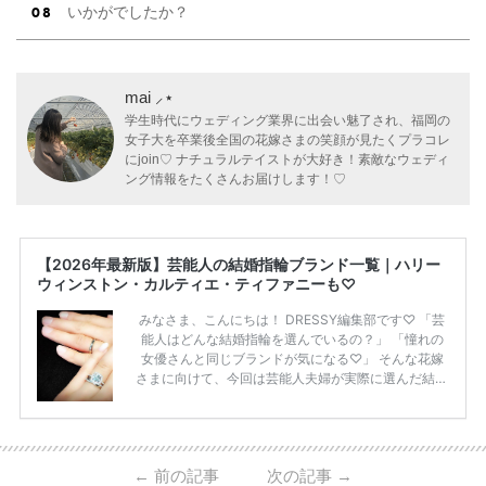
いかがでしたか？
mai ⸝⋆
学生時代にウェディング業界に出会い魅了され、福岡の
女子大を卒業後全国の花嫁さまの笑顔が見たくプラコレ
にjoin♡ ナチュラルテイストが大好き！素敵なウェディ
ング情報をたくさんお届けします！♡
【2026年最新版】芸能人の結婚指輪ブランド一覧｜ハリー
ウィンストン・カルティエ・ティファニーも♡
みなさま、こんにちは！ DRESSY編集部です♡ 「芸
能人はどんな結婚指輪を選んでいるの？」 「憧れの
女優さんと同じブランドが気になる♡」 そんな花嫁
さまに向けて、今回は芸能人夫婦が実際に選んだ結婚
指輪・婚約指輪をブランド別にまとめました！ ハリ
ーウィンストンやカルティエ、ティファニーなど世界
的ハイブランドから、俄（NIWAKA）やI-PRIMOなど
日本で人気のブランドまで幅広くご紹介。 さらに、
←
前の記事
次の記事
→
・愛用している芸能人夫婦 ・リングの特徴や魅力 ・