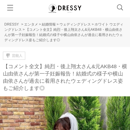
DRESSY
>
エンタメ
>
結婚情報
>
ウェディングドレス
>
ホワイト ウエディ
ングドレス
>
【コメント全文】純烈・後上翔太さん&元AKB48・横山由依さ
んが第一子妊娠報告！結婚式の様子や横山由依さんが過去に着用されたウェ
ディングドレス姿もご紹介します◎
芸能人
【コメント全文】純烈・後上翔太さん&元AKB48・横
山由依さんが第一子妊娠報告！結婚式の様子や横山
由依さんが過去に着用されたウェディングドレス姿
もご紹介します◎