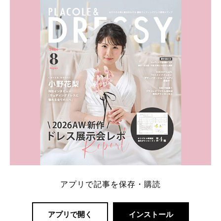
内容：特典金額・条件・応募方法・注意点 「どこが
一番お得？」「プラコレの特典は？」といった疑問も
解決します。 まずは診断で候補を絞れる「ウェディ
ング診断」か、体験型 […]
続きを読む
アプリで記事を保存・購読
アプリで開く
インストール