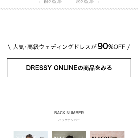
←
前の記事
次の記事
→
・愛用している芸能人夫婦 ・リングの特徴や魅力 ・
推定価格帯 ・花嫁人気が高い理由 などもあわせて解
説していきます♡ 「芸能人の結婚指輪ってやっぱり
高い？」 「手が届くブランドもある？」 「人気ブラ
[…]
続きを読む
BACK NUMBER
バックナンバー