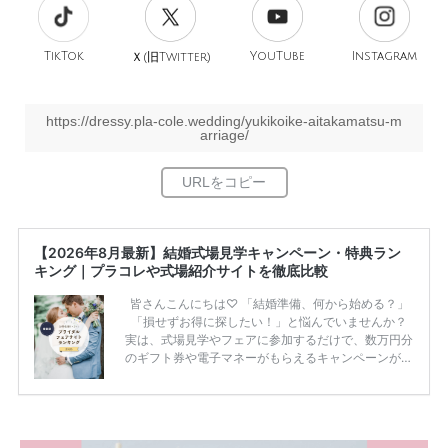
TikTok
旧
YouTube
Instagram
Ｘ(
Twitter)
https://dressy.pla-cole.wedding/yukikoike-aitakamatsu-m
arriage/
【2026年8月最新】結婚式場見学キャンペーン・特典ラン
キング｜プラコレや式場紹介サイトを徹底比較
皆さんこんにちは♡ 「結婚準備、何から始める？」
「損せずお得に探したい！」と悩んでいませんか？
実は、式場見学やフェアに参加するだけで、数万円分
のギフト券や電子マネーがもらえるキャンペーンがあ
ります。 ただし、サイトごとに特典額や条件が違う
ため、比較せずに選ぶと損をしてしまうことも……。
そこでこの記事では、【2026年8月最新】結婚式場見
学キャンペーン特典ランキングを公開！ 比較サイ
ト：プラコレ、ゼクシィ、ハナユメ、マイナビ 掲載