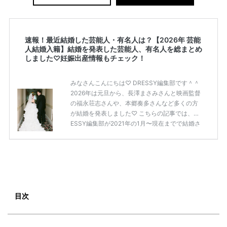
速報！最近結婚した芸能人・有名人は？【2026年 芸能
人結婚入籍】結婚を発表した芸能人、有名人を総まとめ
しました♡妊娠出産情報もチェック！
みなさんこんにちは♡ DRESSY編集部です＾＾
2026年は元旦から、長澤まさみさんと映画監督
の福永荘志さんや、本郷奏多さんなど多くの方
が結婚を発表しました♡ こちらの記事では、DR
ESSY編集部が2021年の1月〜現在までで結婚さ
れた芸能人の方をまとめてみました！ さまざま
な芸能人や有名人の方の幸せな結婚報告をぜひ
ご覧ください♡ こちらの記事は随時更新して行
きます◎ ぜひcheckしてくださいね♡ 【7/20
(土)7/21(日)7/22(月)限定】＜横浜駅直結＞結婚
式場相談やスタートドレスフォト、前撮り相談
もできちゃう♡ウェディング初体験フェス in 横
目次
浜⚐ 【7/27(土)7/28(日) […]
続きを読む