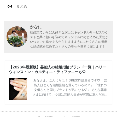
まとめ
かなに
結婚式でいちばん好きな演出はキャンドルサービス♡ゲ
ストと共に願いを込めてキャンドルに封じ込めた天使が
いつまでも幸せをもたらしますように...たくさんの素敵
な結婚式を広めてたくさんの幸せを世界に届けます！
【2026年最新版】芸能人の結婚指輪ブランド一覧｜ハリー
ウィンストン・カルティエ・ティファニーも♡
みなさま、こんにちは！ DRESSY編集部です♡ 「芸
能人はどんな結婚指輪を選んでいるの？」 「憧れの
女優さんと同じブランドが気になる♡」 そんな花嫁
さまに向けて、今回は芸能人夫婦が実際に選んだ結婚
指輪・婚約指輪をブランド別にまとめました！ ハリ
ーウィンストンやカルティエ、ティファニーなど世界
的ハイブランドから、俄（NIWAKA）やI-PRIMOなど
日本で人気のブランドまで幅広くご紹介。 さらに、