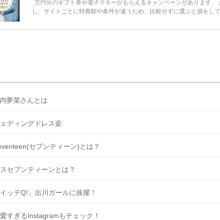
万円分のギフト券や電子マネーがもらえるキャンペーンがあります。 
し、サイトごとに特典額や条件が違うため、比較せずに選ぶと損をし
うことも……。 そこでこの記事では、【2026年8月最新】結婚式場見
ンペーン特典ランキングを公開！ 比較サイト：プラコレ、ゼクシィ、
メ、マイナビ 掲載内容：特典金額・条件・応募方法・注意点 「どこが
得？」「プラコレの特典は？」といった疑問も解決します。 まずは診
補を絞れる「ウェディング診断」か、体験型 […]
続きを読む
内夢菜さんとは
ェディングドレス姿
eventeen(セブンティーン)とは？
スセブンティーンとは？
イッテQ!」出川ガールに抜擢！
愛すぎるInstagramもチェック！