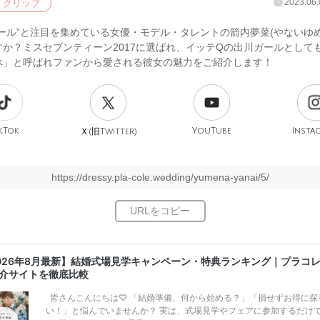
2023.06.
クリップ
ール”と注目を集めている女優・モデル・タレントの箭内夢菜(やないゆ
すか？ミスセブンティーン2017に選ばれ、イッテQの出川ガールとして
ぺ」と呼ばれファンから愛される彼女の魅力をご紹介します！
kTok
旧
YouTube
Insta
Ｘ(
Twitter)
https://dressy.pla-cole.wedding/yumena-yanai/5/
026年8月最新】結婚式場見学キャンペーン・特典ランキング｜プラコ
介サイトを徹底比較
皆さんこんにちは♡ 「結婚準備、何から始める？」「損せずお得に探
い！」と悩んでいませんか？ 実は、式場見学やフェアに参加するだけ