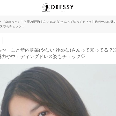
>
「ゆめっぺ」こと箭内夢菜(やない ゆめな)さんって知ってる？次世代ガールの魅
ス姿もチェック♡
人
っぺ」こと箭内夢菜(やない ゆめな)さんって知ってる？
魅力やウェディングドレス姿もチェック♡