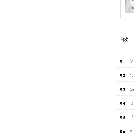
目次
箭
ウ
S
ミ
「
可