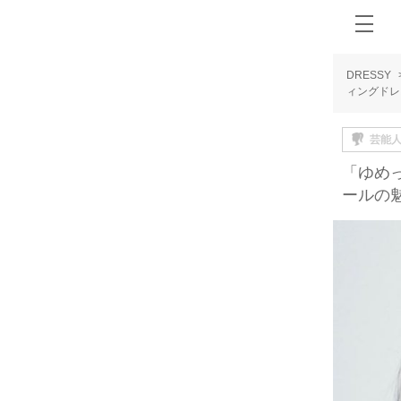
DRESSY
ィングドレ
芸能
「ゆめ
ールの