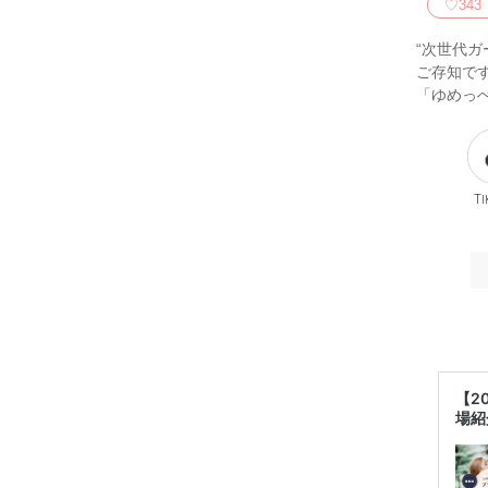
♡
343
“次世代ガ
ご存知で
「ゆめっ
Ti
【2
場紹