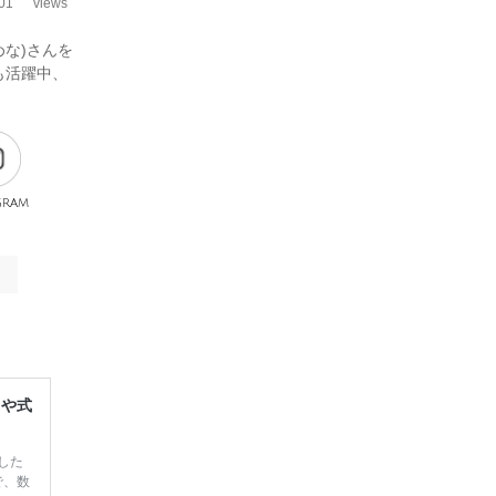
01
views
めな)さんを
も活躍中、
gram
レや式
した
で、数