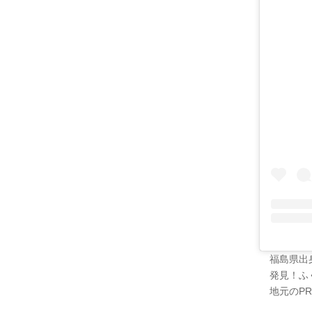
福島県出
発見！ふ
地元のP