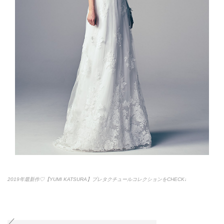
2019年最新作♡【YUMI KATSURA】プレタクチュールコレクションをCHECK♩