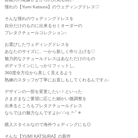
憧れの【Yumi Katsura】のウェディングドレス♡
そんな憧れのウェディングドレスを
自分だけのものに出来るセミオーダーの
プレタクチュールコレクション♩
お選びしたウェディングドレスを
あなたのサイズに、一から新しく作り上げる♡
魅力的なクチュールドレスはあなただけのもの
ボディラインにしっかりフィットし、
360度全方位から美しく見えるよう
熟練のスタッフが丁寧にお直しもしてくれるんです♫♩
デザインの一部を変更したい！といった
さまざまなご要望に応じた細かい微調整を
出来るところもプレタクチュールドレス
ならではの魅力なんですよ(
⑅
ˊᵕˋ
⑅
).:*
･ﾟ＊
購入スタイルなので海外ウェディングにも◎
そんな【YUMI KATSURA】の新作