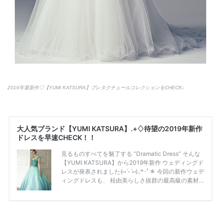
2019年最新作♡【YUMI KATSURA】プレタクチュールコレクションをCHECK♩