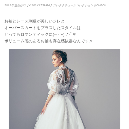
2019年最新作♡【YUMI KATSURA】プレタクチュールコレクションをCHECK♩
お袖とレース刺繍が美しいジレと
オーバースカートをプラスしたスタイルは
とってもロマンティックに(
⑅
ˊᵕˋ
⑅
).:*
･ﾟ＊
ボリューム感のあるお袖も存在感抜群なんです♫♩