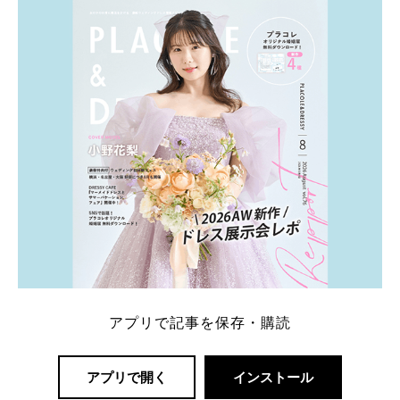
内容：特典金額・条件・応募方法・注意点 「どこが
一番お得？」「プラコレの特典は？」といった疑問も
解決します。 まずは診断で候補を絞れる「ウェディ
ング診断」か、体験型 […]
続きを読む
アプリで記事を保存・購読
アプリで開く
インストール