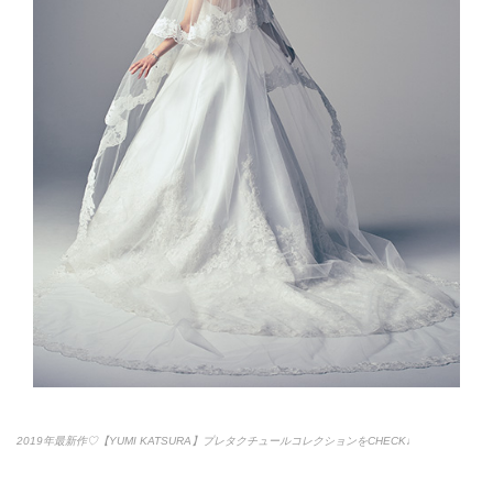
2019年最新作♡【YUMI KATSURA】プレタクチュールコレクションをCHECK♩