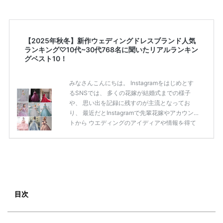
【2025年秋冬】新作ウェディングドレスブランド人気
ランキング♡10代~30代768名に聞いたリアルランキン
グベスト10！
みなさんこんにちは。 Instagramをはじめとす
るSNSでは、 多くの花嫁が結婚式までの様子
や、 思い出を記録に残すのが主流となってお
り、 最近だとInstagramで先輩花嫁やアカウン
トから ウエディングのアイディアや情報を得て
いる花嫁が増えてきていますよね。 ​ 今回は常に
アンテナをはっている TikTok、Instagramユー
ザー768名が 2025年秋冬新作ドレスコレクショ
ンの 人気投票に参加しました。 こちらの記事で
は集計結果をリアルなランキングにまとめてい
ます。 (※2025年8月の調査結果です) ​​ ドレスの
こだわりに関するアンケートでは、 全体の86％
目次
の女性がドレスにこ […]
続きを読む