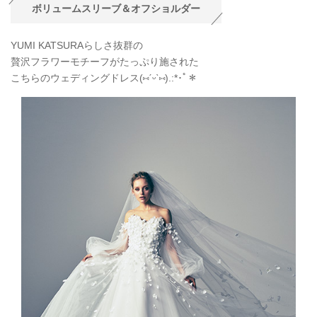
ボリュームスリーブ＆オフショルダー
YUMI KATSURAらしさ抜群の
贅沢フラワーモチーフがたっぷり施された
こちらのウェディングドレス(
⑅
ˊᵕˋ
⑅
).:*
･ﾟ＊