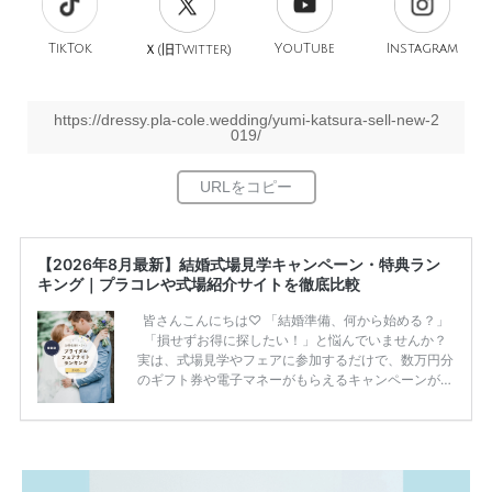
TikTok
旧
YouTube
Instagram
Ｘ(
Twitter)
https://dressy.pla-cole.wedding/yumi-katsura-sell-new-2
019/
【2026年8月最新】結婚式場見学キャンペーン・特典ラン
キング｜プラコレや式場紹介サイトを徹底比較
皆さんこんにちは♡ 「結婚準備、何から始める？」
「損せずお得に探したい！」と悩んでいませんか？
実は、式場見学やフェアに参加するだけで、数万円分
のギフト券や電子マネーがもらえるキャンペーンがあ
ります。 ただし、サイトごとに特典額や条件が違う
ため、比較せずに選ぶと損をしてしまうことも……。
そこでこの記事では、【2026年8月最新】結婚式場見
学キャンペーン特典ランキングを公開！ 比較サイ
ト：プラコレ、ゼクシィ、ハナユメ、マイナビ 掲載