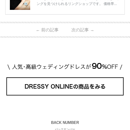
ングを見つけられるリングショップです。 価格帯は2
0万円から50万円ほどの予算でも夫婦2人分の指輪購
入が可能♩ コスパ的にも20代の若い夫婦に人気のよ
うです♡ 志田未来さんの指輪 📺TV 情報📺#日本テレ
ビ 系 にて10月5日22時～スタートする水曜ドラマ『
←
前の記事
次の記事
→
#ファーストペンギン! 』で山藤 そよ役を演じます💁🏻‍♀️
皆さま、ぜひ📺ご覧ください🙏🏻https://t.co/CqTMZ
Ns4lf… @ntv_penguin pic […]
続きを読む
BACK NUMBER
バックナンバー