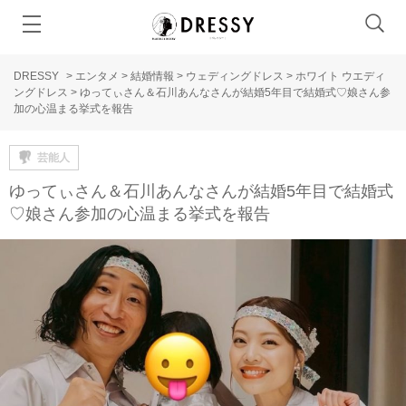
DRESSY
>
エンタメ
>
結婚情報
>
ウェディングドレス
>
ホワイト ウエディ
ングドレス
>
ゆってぃさん＆石川あんなさんが結婚5年目で結婚式♡娘さん参
加の心温まる挙式を報告
芸能人
ゆってぃさん＆石川あんなさんが結婚5年目で結婚式
♡娘さん参加の心温まる挙式を報告