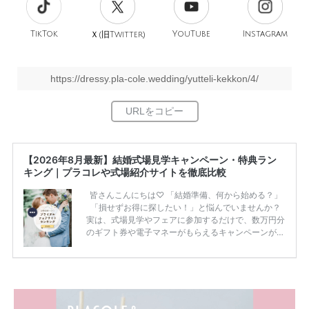
TikTok
旧
YouTube
Instagram
Ｘ(
Twitter)
https://dressy.pla-cole.wedding/yutteli-kekkon/4/
【2026年8月最新】結婚式場見学キャンペーン・特典ラン
キング｜プラコレや式場紹介サイトを徹底比較
皆さんこんにちは♡ 「結婚準備、何から始める？」
「損せずお得に探したい！」と悩んでいませんか？
実は、式場見学やフェアに参加するだけで、数万円分
のギフト券や電子マネーがもらえるキャンペーンがあ
ります。 ただし、サイトごとに特典額や条件が違う
ため、比較せずに選ぶと損をしてしまうことも……。
そこでこの記事では、【2026年8月最新】結婚式場見
学キャンペーン特典ランキングを公開！ 比較サイ
ト：プラコレ、ゼクシィ、ハナユメ、マイナビ 掲載
内容：特典金額・条件・応募方法・注意点 「どこが