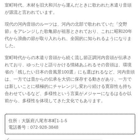
室町時代、木材を旧大和川から運んだときに歌われた木遣り音頭
が源流と言われています。
現代の河内音頭のルーツは、河内の北部で歌われていた『交野
節』をアレンジした歌亀節が祖形とされており、これに昭和20年
代から浪曲の節が取り入れられ、全国的に知られるようになりま
した。
室町時代からの木遣り音頭から続く流し節正調河内音頭が伝承さ
れており、ゆったりと語りかける情緒あふれるその音頭は、環境
省の「残したい日本の音風景100選」にも選ばれるなど、河内音頭
は、一方では昔からの伝承を大切に保存する動きがあり、一方で
は新しいことに積極的にチャレンジし変わり続ける寛容性も持ち
合わせているなど、多様性という言葉がメジャーになるはるか以
前から、多様性を体現してきた文化でもあります。
住所：大阪府八尾市本町1-1-5
電話番号：072-928-3848