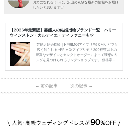
お力になれるように、沢山の素敵な最新の情報をお届け
したいと思います♡
【2026年最新版】芸能人の結婚指輪ブランド一覧｜ハリー
ウィンストン・カルティエ・ティファニーも♡
芸能人結婚指輪｜I-PRIMO(アイプリモ) CMなどでも
広く知られるI-PRIMO(アイプリモ)* 200種類以上の
豊富なデザインとセレクトオーダーによって理想のリ
ングを見つけられるリングショップです。 価格帯は2
0万円から50万円ほどの予算でも夫婦2人分の指輪購
入が可能♩ コスパ的にも20代の若い夫婦に人気のよ
うです♡ 志田未来さんの指輪 📺TV 情報📺#日本テレ
ビ 系 にて10月5日22時～スタートする水曜ドラマ『
←
前の記事
次の記事
→
#ファーストペンギン! 』で山藤 そよ役を演じます💁🏻‍♀️
皆さま、ぜひ📺ご覧ください🙏🏻https://t.co/CqTMZ
Ns4lf… @ntv_penguin pic […]
続きを読む