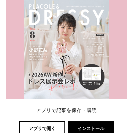
内容：特典金額・条件・応募方法・注意点 「どこが
一番お得？」「プラコレの特典は？」といった疑問も
解決します。 まずは診断で候補を絞れる「ウェディ
ング診断」か、体験型 […]
続きを読む
アプリで記事を保存・購読
アプリで開く
インストール