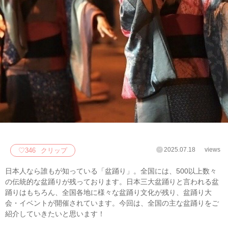
2025.07.18
views
♡
346
クリップ
日本人なら誰もが知っている「盆踊り」。全国には、500以上数々
の伝統的な盆踊りが残っております。日本三大盆踊りと言われる盆
踊りはもちろん、全国各地に様々な盆踊り文化が残り、盆踊り大
会・イベントが開催されています。今回は、全国の主な盆踊りをご
紹介していきたいと思います！