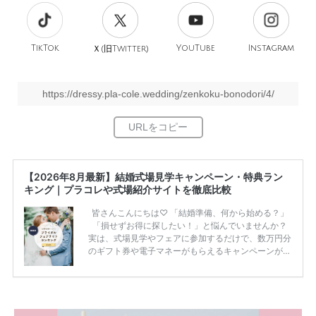
TikTok
旧
YouTube
Instagram
Ｘ(
Twitter)
https://dressy.pla-cole.wedding/zenkoku-bonodori/4/
【2026年8月最新】結婚式場見学キャンペーン・特典ラン
キング｜プラコレや式場紹介サイトを徹底比較
皆さんこんにちは♡ 「結婚準備、何から始める？」
「損せずお得に探したい！」と悩んでいませんか？
実は、式場見学やフェアに参加するだけで、数万円分
のギフト券や電子マネーがもらえるキャンペーンがあ
ります。 ただし、サイトごとに特典額や条件が違う
ため、比較せずに選ぶと損をしてしまうことも……。
そこでこの記事では、【2026年8月最新】結婚式場見
学キャンペーン特典ランキングを公開！ 比較サイ
ト：プラコレ、ゼクシィ、ハナユメ、マイナビ 掲載