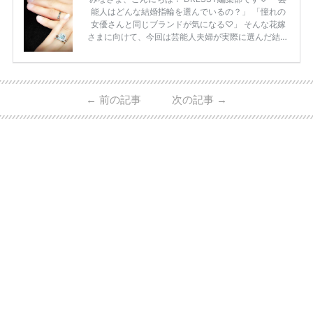
能人はどんな結婚指輪を選んでいるの？」 「憧れの
女優さんと同じブランドが気になる♡」 そんな花嫁
さまに向けて、今回は芸能人夫婦が実際に選んだ結婚
指輪・婚約指輪をブランド別にまとめました！ ハリ
ーウィンストンやカルティエ、ティファニーなど世界
的ハイブランドから、俄（NIWAKA）やI-PRIMOなど
日本で人気のブランドまで幅広くご紹介。 さらに、
←
前の記事
次の記事
→
・愛用している芸能人夫婦 ・リングの特徴や魅力 ・
推定価格帯 ・花嫁人気が高い理由 などもあわせて解
説していきます♡ 「芸能人の結婚指輪ってやっぱり
高い？」 「手が届くブランドもある？」 「人気ブラ
[…]
続きを読む