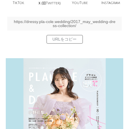
TikTok
旧
YouTube
Instagram
Ｘ(
Twitter)
https://dressy.pla-cole.wedding/2017_may_wedding-dre
ss-collection/