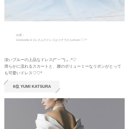
出典︰
Cinderella & Co.さんのドレスはコチラからcheck♡♡*
淡いブルーの上品なドレス(*˘︶˘*).｡.:*♡
滑らかに流れるスカートと、腰のボリューミーなリボンがとって
も可愛いドレス♡♡*
6位 YUMI KATSURA