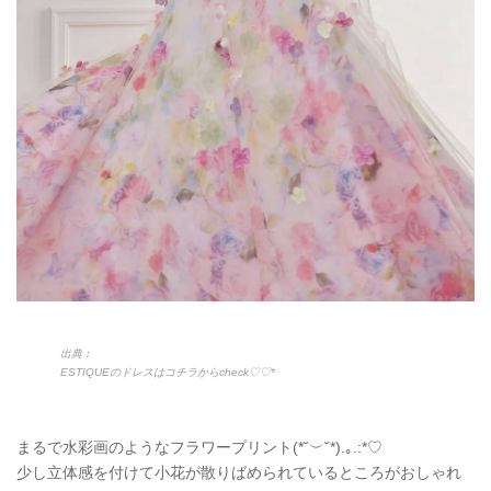
出典︰
ESTIQUEのドレスはコチラからcheck♡♡*
まるで水彩画のようなフラワープリント(*˘︶˘*).｡.:*♡
少し立体感を付けて小花が散りばめられているところがおしゃれ