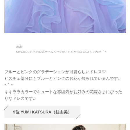
出典:
KIYOKO HATAの公式ホームページはこちらからCHECKしてね.:*
･ﾟ＊
ブルーとピンクのグラデーションが可愛らしいドレス♡
ビスチェ部分にもブルーとピンクのお花が飾られているんです.:
*･ﾟ＊
キキララカラーでキュートな雰囲気がお好みの花嫁さまにぴった
りなドレスです♫
9位 YUMI KATSURA（桂由美）