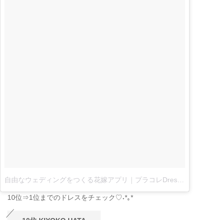
自由なウェディングをつくる花嫁アプリ｜プラコレDressyさん(@placolewedding)がシェアした投稿
10位⇒1位までのドレスをチェック♡˖*｡*