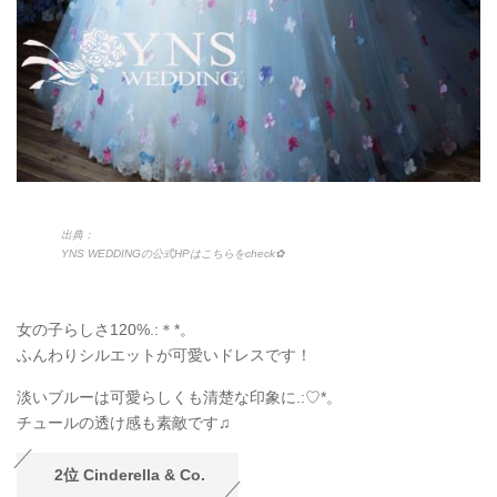
出典：
YNS WEDDINGの公式HPはこちらをcheck✿
女の子らしさ120%.:＊*。
ふんわりシルエットが可愛いドレスです！
淡いブルーは可愛らしくも清楚な印象に.:♡*。
チュールの透け感も素敵です♫
2位 Cinderella & Co.