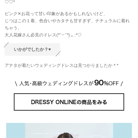
♡♡*
ピンク✕お花って甘い印象があるかもしれないけど、
じつはこの１着、色合いやカタチも甘すぎず、ナチュラルに着れ
ちゃう、
大人花嫁さん必見のドレス(*˘︶˘*).｡.:*♡
いかがでしたか？♥
アナタが着たいウェディングドレスは見つかりましたか＊
*