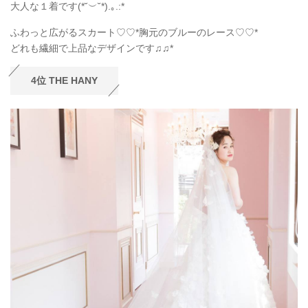
大人な１着です(*˘︶˘*).｡.:*
ふわっと広がるスカート♡♡*胸元のブルーのレース♡♡*
どれも繊細で上品なデザインです♫♫*
4位 THE HANY