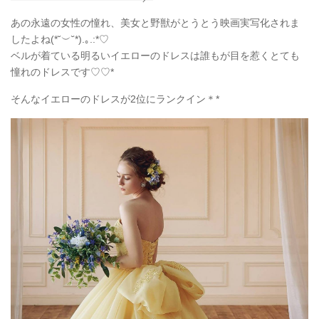
あの永遠の女性の憧れ、美女と野獣がとうとう映画実写化されま
したよね(*˘︶˘*).｡.:*♡
ベルが着ている明るいイエローのドレスは誰もが目を惹くとても
憧れのドレスです♡♡*
そんなイエローのドレスが2位にランクイン＊*