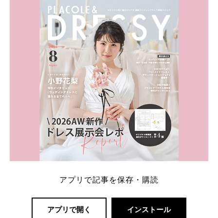
内容：特典金額・条件・応募方法・注意点 「どこが
一番お得？」「プラコレの特典は？」といった疑問も
解決します。 まずは診断で候補を絞れる「ウェディ
ング診断」か、体験型 […]
続きを読む
アプリで記事を保存・購読
アプリで開く
インストール