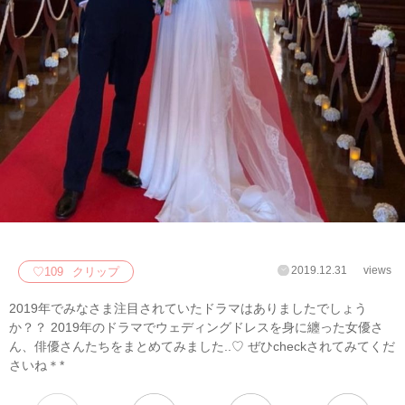
2019.12.31
views
♡
109
クリップ
2019年でみなさま注目されていたドラマはありましたでしょう
か？？ 2019年のドラマでウェディングドレスを身に纏った女優さ
ん、俳優さんたちをまとめてみました..♡ ぜひcheckされてみてくだ
さいね＊*