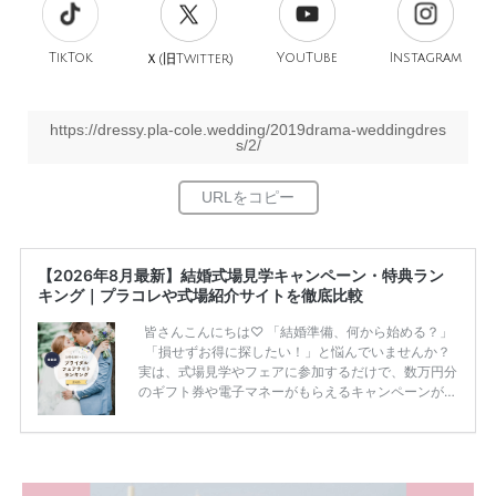
TikTok
旧
YouTube
Instagram
Ｘ(
Twitter)
https://dressy.pla-cole.wedding/2019drama-weddingdres
s/2/
【2026年8月最新】結婚式場見学キャンペーン・特典ラン
キング｜プラコレや式場紹介サイトを徹底比較
皆さんこんにちは♡ 「結婚準備、何から始める？」
「損せずお得に探したい！」と悩んでいませんか？
実は、式場見学やフェアに参加するだけで、数万円分
のギフト券や電子マネーがもらえるキャンペーンがあ
ります。 ただし、サイトごとに特典額や条件が違う
ため、比較せずに選ぶと損をしてしまうことも……。
そこでこの記事では、【2026年8月最新】結婚式場見
学キャンペーン特典ランキングを公開！ 比較サイ
ト：プラコレ、ゼクシィ、ハナユメ、マイナビ 掲載