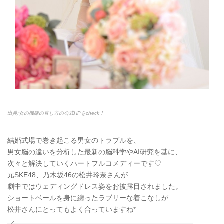
出典:女の機嫌の直し方の公式HPをcheck！
結婚式場で巻き起こる男女のトラブルを、
男女脳の違いを分析した最新の脳科学やAI研究を基に、
次々と解決していくハートフルコメディーです♡
元SKE48、乃木坂46の松井玲奈さんが
劇中ではウェディングドレス姿をお披露目されました。
ショートベールを身に纏ったラブリーな着こなしが
松井さんにとってもよく合っていますね*