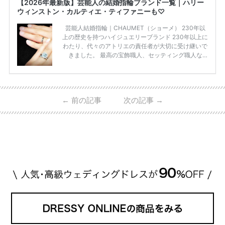
【2026年最新版】芸能人の結婚指輪ブランド一覧｜ハリー
ウィンストン・カルティエ・ティファニーも♡
芸能人結婚指輪｜CHAUMET（ショーメ） 230年以
上の歴史を持つハイジュエリーブランド 230年以上に
わたり、代々のアトリエの責任者が大切に受け継いで
きました。 最高の宝飾職人、セッティング職人な
ど、 ジュエリー製作にかかわる人々が、厳選された
高品質の宝石を扱っています。 至高のデザインと品
質にうっとりしてしまうブランドです♡ 矢沢心さ
ん・魔裟斗さんの婚約指輪 魔裟斗さんが矢沢さんに
←
前の記事
次の記事
→
贈られた指輪は1カラットのものです。 ショーメの価
格相場は30万～60万ですが、 高いものだと数百万円
程です。1カラットが約200万円なので、 魔裟斗さん
が選んだ指輪は200万円以上のものだと想定できま
す。 【 […]
続きを読む