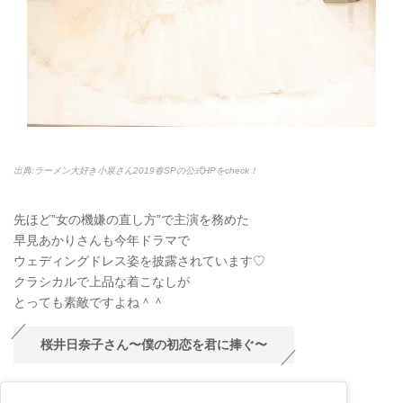
出典:ラーメン大好き小泉さん2019春SPの公式HPをcheck！
先ほど”女の機嫌の直し方”で主演を務めた
早見あかりさんも今年ドラマで
ウェディングドレス姿を披露されています♡
クラシカルで上品な着こなしが
とっても素敵ですよね＾＾
桜井日奈子さん〜僕の初恋を君に捧ぐ〜