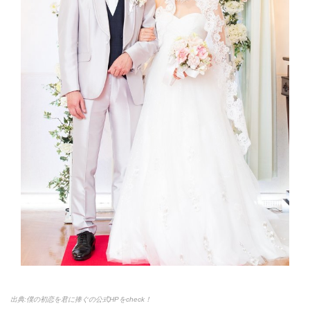
出典:僕の初恋を君に捧ぐの公式HPをcheck！