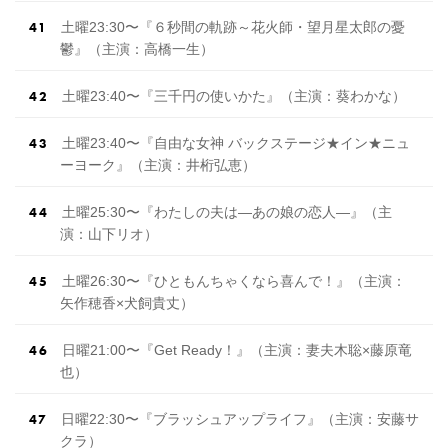
土曜23:30〜『６秒間の軌跡～花火師・望月星太郎の憂
鬱』（主演：高橋一生）
土曜23:40〜『三千円の使いかた』（主演：葵わかな）
土曜23:40〜『自由な女神 バックステージ★イン★ニュ
ーヨーク』（主演：井桁弘恵）
土曜25:30〜『わたしの夫は―あの娘の恋人―』（主
演：山下リオ）
土曜26:30〜『ひともんちゃくなら喜んで！』（主演：
矢作穂香×犬飼貴丈）
日曜21:00〜『Get Ready！』（主演：妻夫木聡×藤原竜
也）
日曜22:30〜『ブラッシュアップライフ』（主演：安藤サ
クラ）