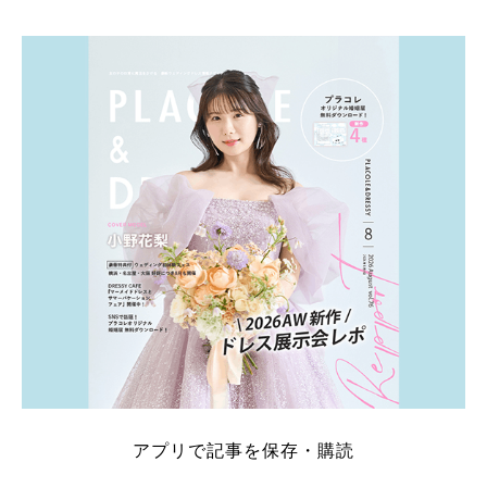
そこでこの記事では、【2026年8月最新】結婚式場見
学キャンペーン特典ランキングを公開！ 比較サイ
ト：プラコレ、ゼクシィ、ハナユメ、マイナビ 掲載
内容：特典金額・条件・応募方法・注意点 「どこが
一番お得？」「プラコレの特典は？」といった疑問も
解決します。 まずは診断で候補を絞れる「ウェディ
ング診断」か、体験型 […]
続きを読む
アプリで記事を保存・購読