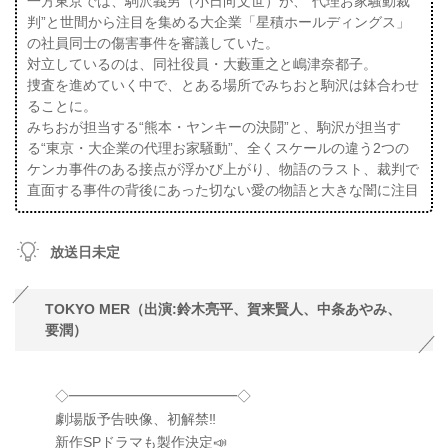
一方東京では、駒沢義男（小日向文世）が、“代理お家騒動裁
判”と世間から注目を集める大企業「星積ホールディングス」
の社員同士の傷害事件を審議していた。
対立しているのは、同社役員・大藪重之と嶋津奈都子。
捜査を進めていく中で、とある場所でみちおと駒沢は鉢合わせ
ることに。
みちおが担当する“熊本・ヤンキーの決闘”と、駒沢が担当す
る“東京・大企業の代理お家騒動”、全くスケールの違う2つの
ケンカ事件のある接点が浮かび上がり、物語のラスト、裁判で
直面する事件の背後にあった切ない愛の物語と大きな闇に注目
放送日未定
TOKYO MER（出 演 :鈴木亮平、賀来賢人、中条あやみ、
要潤）
◇━━━━━━━━━━━━◇
劇場版予告映像、初解禁‼︎
新作SPドラマも製作決定📣