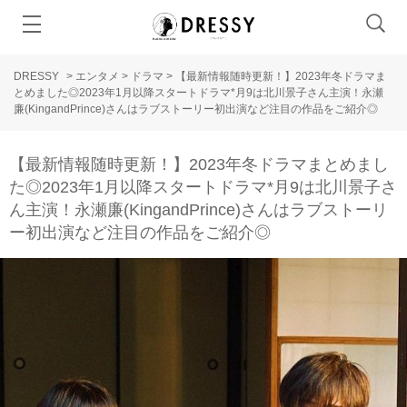
DRESSY
>
エンタメ
>
ドラマ
>
【最新情報随時更新！】2023年冬ドラマま
とめました◎2023年1月以降スタートドラマ*月9は北川景子さん主演！永瀬
廉(KingandPrince)さんはラブストーリー初出演など注目の作品をご紹介◎
【最新情報随時更新！】2023年冬ドラマまとめまし
た◎2023年1月以降スタートドラマ*月9は北川景子さ
ん主演！永瀬廉(KingandPrince)さんはラブストーリ
ー初出演など注目の作品をご紹介◎