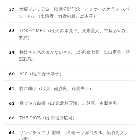
土曜プレミアム・映画公開記念「イチケイのカラス スペ
シャル」（出演者：竹野内豊、黒木華）
TOKYO MER（出 演 :鈴木亮平、賀来賢人、中条あやみ、
要潤）
舞妓さんちのまかないさん（出 演 :森七菜、出口夏希、蒔
田彩珠）
A2Z（出 演 :深田恭子）
君に届け（出演：南沙良、鈴鹿央士）
幽☆遊☆白書（出 演 :北村匠海、志尊淳、本郷奏多）
THE DAYS（出演:役所広司）
サンクチュアリ-聖域-（出 演 :一ノ瀬ワタル、染谷将太、
小雪）