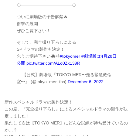
◇━━━━━━━━━━━━◇
ついに劇場版の予告解禁🔥
衝撃の展開…
ぜひご覧下さい！
そして、完全撮り下ろしによる
SPドラマの製作も決定！
乞うご期待下さい🚑💨
#tokyomer
#劇場版は4月28日
公開
pic.twitter.com/ALo0Zx139R
— 【公式】劇場版『TOKYO MER〜走る緊急救命
室〜』 (@tokyo_mer_tbs)
December 6, 2022
新作スペシャルドラマの製作決定！
この度、『完全撮り下ろし』によるスペシャルドラマの製作が決
定しました！
果たして次は【TOKYO MER】にどんな試練が待ち受けているの
か…？