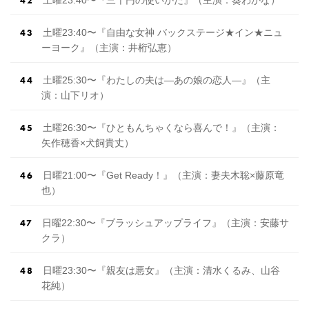
土曜23:40〜『自由な女神 バックステージ★イン★ニュ
ーヨーク』（主演：井桁弘恵）
土曜25:30〜『わたしの夫は―あの娘の恋人―』（主
演：山下リオ）
土曜26:30〜『ひともんちゃくなら喜んで！』（主演：
矢作穂香×犬飼貴丈）
日曜21:00〜『Get Ready！』（主演：妻夫木聡×藤原竜
也）
日曜22:30〜『ブラッシュアップライフ』（主演：安藤サ
クラ）
日曜23:30〜『親友は悪女』（主演：清水くるみ、山谷
花純）