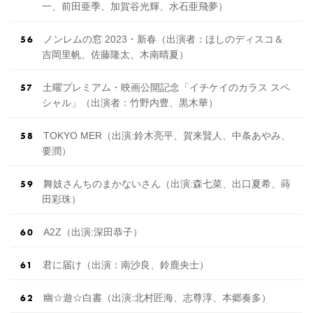
一、前田亜季、加賀谷光輝、水石亜飛夢）
ノンレムの窓 2023・新春（出演者：ほしのディスコ＆
吉岡里帆、佐藤隆太、木南晴夏）
土曜プレミアム・映画公開記念「イチケイのカラス スペ
シャル」（出演者：竹野内豊、黒木華）
TOKYO MER（出 演 :鈴木亮平、賀来賢人、中条あやみ、
要潤）
舞妓さんちのまかないさん（出 演 :森七菜、出口夏希、蒔
田彩珠）
A2Z（出 演 :深田恭子）
君に届け（出演：南沙良、鈴鹿央士）
幽☆遊☆白書（出 演 :北村匠海、志尊淳、本郷奏多）