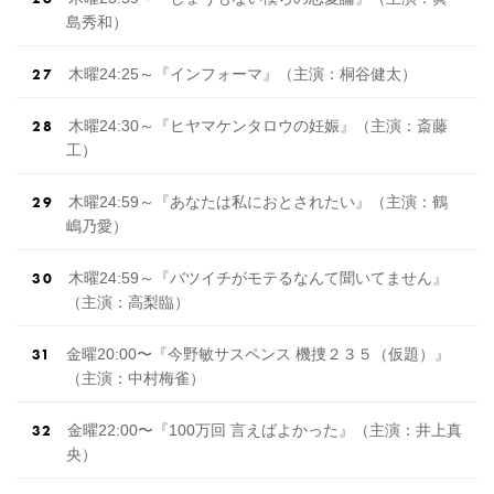
島秀和）
木曜24:25～『インフォーマ』（主演：桐谷健太）
木曜24:30～『ヒヤマケンタロウの妊娠』（主演：斎藤
工）
木曜24:59～『あなたは私におとされたい』（主演：鶴
嶋乃愛）
木曜24:59～『バツイチがモテるなんて聞いてません』
（主演：高梨臨）
金曜20:00〜『今野敏サスペンス 機捜２３５（仮題）』
（主演：中村梅雀）
金曜22:00〜『100万回 言えばよかった』（主演：井上真
央）