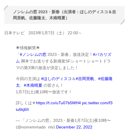
ノンレムの窓 2023・新春（出演者：ほしのディスコ＆吉
岡里帆、佐藤隆太、木南晴夏）
日本テレビ 2023年1月7日（土） 22:00～
🌟情報解禁🌟
「
#ノンレムの窓
2023・新春」放送決定！
#バカリズ
ム
脚本でお送りする新感覚SFショートショートドラ
マの第3弾の放送が決定しました！
今回の主演は
#ほしのディスコ
＆
#吉岡里帆
、
#佐藤隆
太
、
#木南晴夏
の皆さん！
1月7日(土)夜10時〜放送です！
詳しくは🔽
https://t.co/uTu07b5MH4
pic.twitter.com/f3
iu6kj6II
— 「ノンレムの窓」2023・新春1月7日(土)夜10時〜
(@nonremmado_ntv)
December 22, 2022