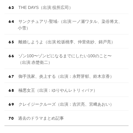
THE DAYS（出演:役所広司）
サンクチュアリ-聖域-（出 演 :一ノ瀬ワタル、染谷将太、
小雪）
離婚しようよ（出 演 :松坂桃李、仲里依紗、錦戸亮）
ゾン100〜ゾンビになるまでにしたい100のこと〜
（出 演 :赤楚衛二）
御手洗家、炎上する（出演：永野芽郁、鈴木京香）
極悪女王（出演：ゆりやんレトリィバァ）
クレイジークルーズ（出演：吉沢亮、宮﨑あおい）
過去のドラマまとめ記事