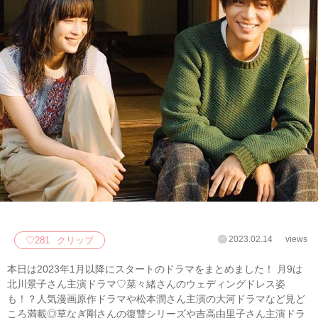
2023.02.14
views
♡
281
クリップ
本日は2023年1月以降にスタートのドラマをまとめました！ 月9は
北川景子さん主演ドラマ♡菜々緒さんのウェディングドレス姿
も！？人気漫画原作ドラマや松本潤さん主演の大河ドラマなど見ど
ころ満載◎草なぎ剛さんの復讐シリーズや吉高由里子さん主演ドラ