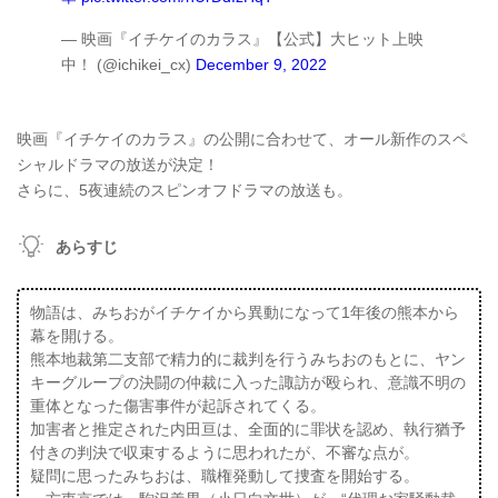
— 映画『イチケイのカラス』【公式】大ヒット上映
中！ (@ichikei_cx)
December 9, 2022
映画『イチケイのカラス』の公開に合わせて、オール新作のスペ
シャルドラマの放送が決定！
さらに、5夜連続のスピンオフドラマの放送も。
あらすじ
物語は、みちおがイチケイから異動になって1年後の熊本から
幕を開ける。
熊本地裁第二支部で精力的に裁判を行うみちおのもとに、ヤン
キーグループの決闘の仲裁に入った諏訪が殴られ、意識不明の
重体となった傷害事件が起訴されてくる。
加害者と推定された内田亘は、全面的に罪状を認め、執行猶予
付きの判決で収束するように思われたが、不審な点が。
疑問に思ったみちおは、職権発動して捜査を開始する。