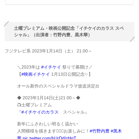
土曜プレミアム・映画公開記念「イチケイのカラス スペ
シャル」（出演者：竹野内豊、黒木華）
フジテレビ系 2023年1月14日（土） 21:00～
＼2023年は
#イチケイ
祭りで幕開け／
【
#映画イチケイ
1月13日公開記念✨】
オール新作のスペシャルドラマ放送決定⚖️
◆ 2023年1月14日(土)21:00～◆
📺土曜プレミアム
『
#イチケイのカラス
スペシャル』
新年にふさわしい明るく温かい
人間模様を描きます👨🏻‍⚖️お楽しみに！
#竹野内豊
#黒木
華
pic.twitter.com/hUrDdIzHqT