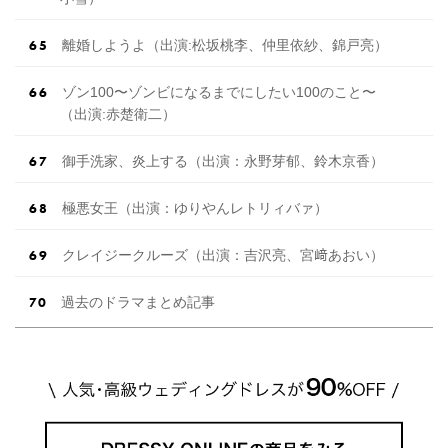
離婚しようよ（出 演 :松坂桃李、仲里依紗、錦戸亮）
ゾン100〜ゾンビになるまでにしたい100のこと〜
（出 演 :赤楚衛二）
御手洗家、炎上する（出演：永野芽郁、鈴木京香）
極悪女王（出演：ゆりやんレトリィバァ）
クレイジークルーズ（出演：吉沢亮、宮﨑あおい）
過去のドラマまとめ記事