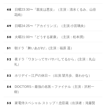
日曜23:30〜『親友は悪女』（主演：清水くるみ、山谷
花純）
日曜24:25〜『アカイリンゴ』（主演:小宮璃央）
火曜21:00〜『どうする家康』（主演：松本潤）
朝ドラ「舞いあがれ!」(主演：福原 遥）
夜ドラ「ワタシってサバサバしてるから」(主演：丸山
礼）
ホリデイ～江戸の休日～（出 演 :望月歩、葵わかな）
DOCTORS～最強の名医～ファイナル（主演：沢村一
樹）
家電侍スペシャル ストップ！忠臣蔵（出演者：滝藤賢