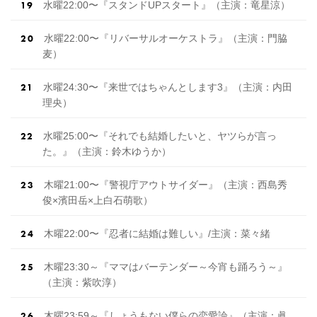
水曜22:00〜『スタンドUPスタート』（主演：竜星涼）
水曜22:00〜『リバーサルオーケストラ』（主演：門脇
麦）
水曜24:30〜『来世ではちゃんとします3』（主演：内田
理央）
水曜25:00〜『それでも結婚したいと、ヤツらが言っ
た。』（主演：鈴木ゆうか）
木曜21:00〜『警視庁アウトサイダー』（主演：西島秀
俊×濱田岳×上白石萌歌）
木曜22:00〜『忍者に結婚は難しい』/主演：菜々緒
木曜23:30～『ママはバーテンダー～今宵も踊ろう～』
（主演：紫吹淳）
木曜23:59～『しょうもない僕らの恋愛論』（主演：眞