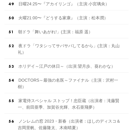
日曜24:25〜『アカイリンゴ』（主演:小宮璃央）
火曜21:00〜『どうする家康』（主演：松本潤）
朝ドラ「舞いあがれ!」(主演：福原 遥）
夜ドラ「ワタシってサバサバしてるから」(主演：丸山
礼）
ホリデイ～江戸の休日～（出 演 :望月歩、葵わかな）
DOCTORS～最強の名医～ファイナル（主演：沢村一
樹）
家電侍スペシャル ストップ！忠臣蔵（出演者：滝藤賢
一、前田亜季、加賀谷光輝、水石亜飛夢）
ノンレムの窓 2023・新春（出演者：ほしのディスコ＆
吉岡里帆、佐藤隆太、木南晴夏）