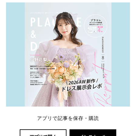
ト：プラコレ、ゼクシィ、ハナユメ、マイナビ 掲載
内容：特典金額・条件・応募方法・注意点 「どこが
一番お得？」「プラコレの特典は？」といった疑問も
解決します。 まずは診断で候補を絞れる「ウェディ
ング診断」か、体験型 […]
続きを読む
アプリで記事を保存・購読