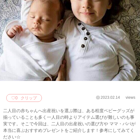
2023.02.14
views
♡
0
クリップ
二人目の赤ちゃんへ出産祝いを選ぶ際は、ある程度ベビーグッズが
揃っていることも多く一人目の時よりアイテム選びが難しいのも事
実です。そこで今回は、二人目の出産祝いの選び方や ママ・パパが
本当に喜ぶおすすめプレゼントをご紹介します！参考にしてみてく
ださい☆