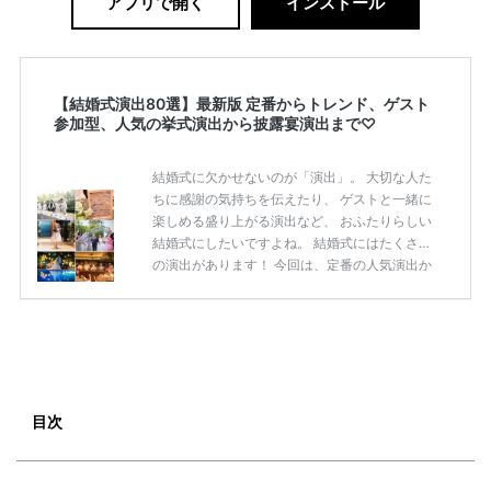
アプリで開く
インストール
【結婚式演出80選】最新版 定番からトレンド、ゲスト
参加型、人気の挙式演出から披露宴演出まで♡
結婚式に欠かせないのが「演出」。 大切な人た
ちに感謝の気持ちを伝えたり、 ゲストと一緒に
楽しめる盛り上がる演出など、 おふたりらしい
結婚式にしたいですよね。 結婚式にはたくさん
の演出があります！ 今回は、定番の人気演出か
ら最新のトレンド演出、 ゲストが楽しめる演出
まで 挙式から披露宴まで使えるおすすめの 「結
婚式演出80選」をご紹介します◎ ＼花嫁必見／
今月の式場探しで特典が貰えるサイトランキン
グ♡ 【7月はとっても豪華◎*】式場探しで特典
が貰えるサイトランキング♡♥各社のキャンペ
ーン内容をまとめました♡ 結婚式準備のTODO
目次
ならここをチェック！ 【完全マニュアル】はじ
めての結婚準備何する？令 […]
続きを読む