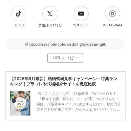
TikTok
旧
YouTube
Instagram
Ｘ(
Twitter)
https://dressy.pla-cole.wedding/syussan-gift/
【2026年8月最新】結婚式場見学キャンペーン・特典ラン
キング｜プラコレや式場紹介サイトを徹底比較
皆さんこんにちは♡ 「結婚準備、何から始める？」
「損せずお得に探したい！」と悩んでいませんか？
実は、式場見学やフェアに参加するだけで、数万円分
のギフト券や電子マネーがもらえるキャンペーンがあ
ります。 ただし、サイトごとに特典額や条件が違う
ため、比較せずに選ぶと損をしてしまうことも……。
そこでこの記事では、【2026年8月最新】結婚式場見
学キャンペーン特典ランキングを公開！ 比較サイ