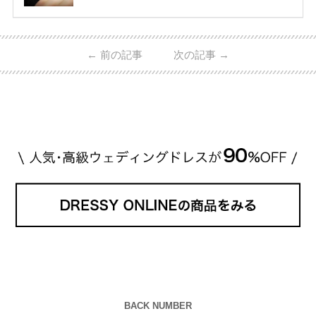
指輪・婚約指輪をブランド別にまとめました！ ハリ
ーウィンストンやカルティエ、ティファニーなど世界
的ハイブランドから、俄（NIWAKA）やI-PRIMOなど
日本で人気のブランドまで幅広くご紹介。 さらに、
←
前の記事
次の記事
→
・愛用している芸能人夫婦 ・リングの特徴や魅力 ・
推定価格帯 ・花嫁人気が高い理由 などもあわせて解
説していきます♡ 「芸能人の結婚指輪ってやっぱり
高い？」 「手が届くブランドもある？」 「人気ブラ
[…]
続きを読む
BACK NUMBER