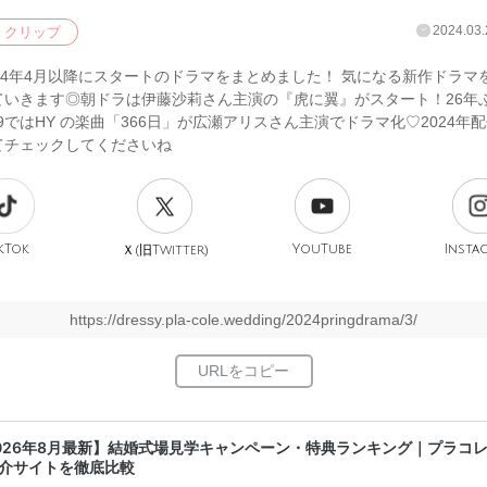
2024.03.
クリップ
24年4月以降にスタートのドラマをまとめました！ 気になる新作ドラマ
ていきます◎朝ドラは伊藤沙莉さん主演の『虎に翼』がスタート！26年
9ではHY の楽曲「366日」が広瀬アリスさん主演でドラマ化♡2024年
てチェックしてくださいね
kTok
旧
YouTube
Insta
Ｘ(
Twitter)
https://dressy.pla-cole.wedding/2024pringdrama/3/
026年8月最新】結婚式場見学キャンペーン・特典ランキング｜プラコ
介サイトを徹底比較