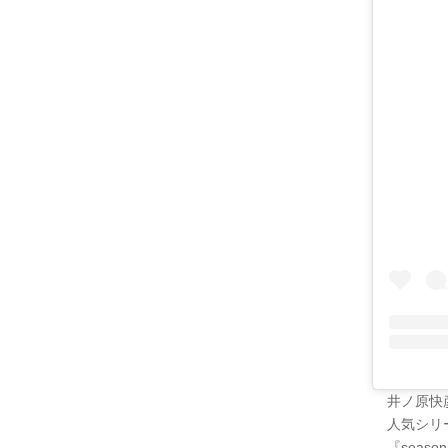
井ノ原快
人気シリ
『seas