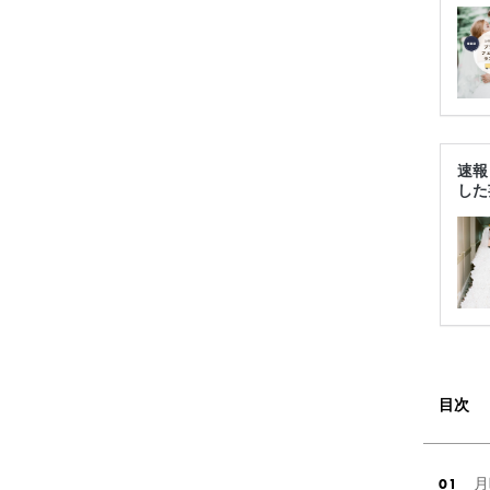
速報
した
目次
月