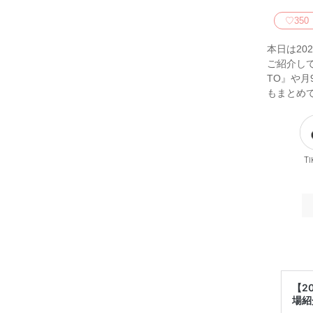
♡
350
本日は20
ご紹介し
TO』や月
もまとめ
Ti
【2
場紹