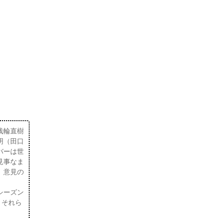
浅輪直樹
明（田口
バーは世
見事なま
、意見の
シーズン
とそれら