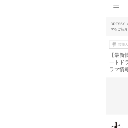
DRESSY
マをご紹介
芸能
【最新情
ートド
ラマ情