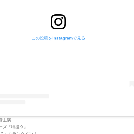
この投稿をInstagramで見る
彦主演
ーズ『特捜９』
on７』クランクイン！