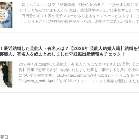
皆さんこんにちは♡ 「結婚準備、何から始める？」「損せずお得に探
い！」と悩んでいませんか？ 実は、式場見学やフェアに参加するだけ
万円分のギフト券や電子マネーがもらえるキャンペーンがあります。 
し、サイトごとに特典額や条件が違うため、比較せずに選ぶと損をし
うことも……。 そこでこの記事では、【2026年8月最新】結婚式場見
ンペーン特典ランキングを公開！ 比較サイト：プラコレ、ゼクシィ、
メ、マイナビ 掲載内容：特典金額・条件・応募方法・注意点 「どこが
得？」「プラコレの特典は？」といった疑問も解決します。 まずは診
！最近結婚した芸能人・有名人は？【2026年 芸能人結婚入籍】結婚を
補を絞れる「ウェディング診断」か、体験型 […]
続きを読む
芸能人、有名人を総まとめしました♡妊娠出産情報もチェック！
2026年4月に結婚した芸能人、有名人 たちばなまりかさん(万理華) 【
告】 私事で恐縮ですが、結婚いたしました事をご報告すると共に今後の
についてご報告です。 pic.twitter.com/wmVF4mbCG2 — たちばなまり
🤍 (@slot_t_mrk) April 30, 2026 パチンコ・スロット業界で活動する
まりかさん(かつてはグラビアアイドルの万理華さんとして活動)が2026
30日にSNSを更新し、結婚と引退を発表されました。 ビーチバレー選
上めぐみさん ビーチバレー選手の村上めぐみさんが2026年4月29日に
タグラムを更新し、 […]
続きを読む
曜日