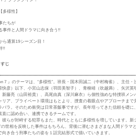
【多様性】
事たちが
る事件と人間ドラマに向き合う!!
から通算19シーズン目！
!!
らすじ
ason７』のテーマは、“多様性”。班長・国木田誠二（中村梅雀）、主任・
原快彦）以下、小宮山志保（羽田美智子）、青柳靖（吹越満）、矢沢英
、新藤亮（山田裕貴）、高尾由真（深川麻衣）ら個性強めな特捜班メン
ャリア、プライベート環境はもとより、捜査の着眼点やアプローチまで
ラバラ。そのため衝突は日常茶飯事ですが、長年培ってきた信頼を礎に
素直に認め合い、連携できるチームです。
彼らが対峙する犯罪もまた、時代とともに多様性を増しています。新
今”の世相を反映した事件はもちろん、背後に潜むさまざまな人間ドラマ
で向き合う刑事たちの姿を１話完結形式で描いていきます。