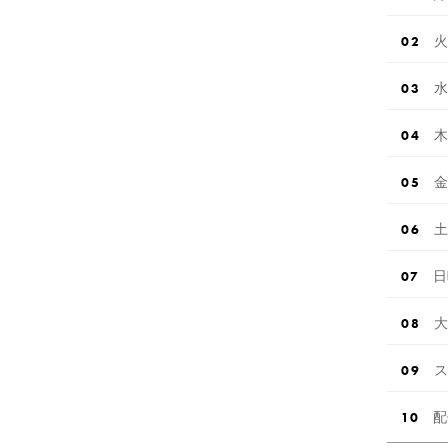
火
水
木
金
土
日
大
ス
配