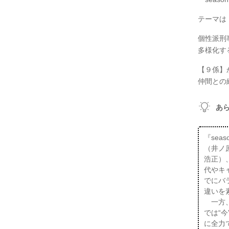
テーマは
個性派刑
多様化す
【９係】
仲間との絆
あ
『se
（井ノ
浩正）
代やキ
でにバ
違いを
一方、
では“
に全力