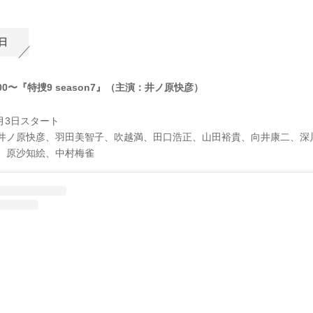
日
:00〜『特捜9 season7』（主演：井ノ原快彦）
4月3日スタート
井ノ原快彦、羽田美智子、吹越満、田口浩正、山田裕貴、向井康二、深
、原沙知絵、中村梅雀