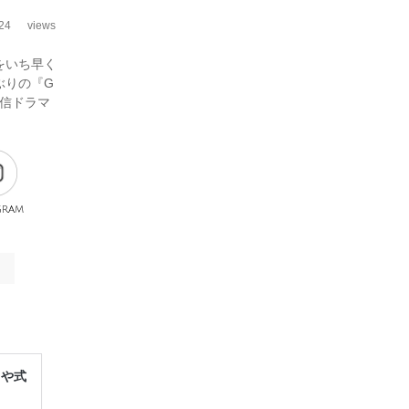
24
views
をいち早く
ぶりの『G
配信ドラマ
gram
レや式