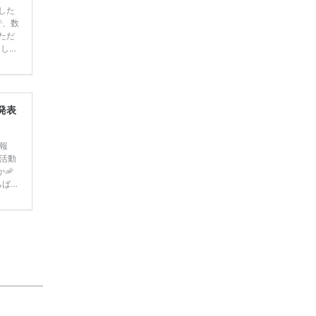
した
で、数
ただ
てしま
学キャ
ハナユ
一番お
断で候
発表
ご報
活動
か🦐
たちばな
年4月
手・村
インス