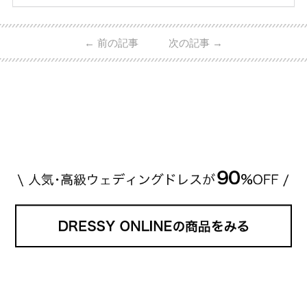
ーウィンストンやカルティエ、ティファニーなど世界
的ハイブランドから、俄（NIWAKA）やI-PRIMOなど
日本で人気のブランドまで幅広くご紹介。 さらに、
←
前の記事
次の記事
→
・愛用している芸能人夫婦 ・リングの特徴や魅力 ・
推定価格帯 ・花嫁人気が高い理由 などもあわせて解
説していきます♡ 「芸能人の結婚指輪ってやっぱり
高い？」 「手が届くブランドもある？」 「人気ブラ
[…]
続きを読む