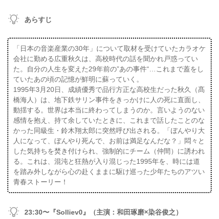
あらすじ
「日本の音楽産業の30年」について取材を受けていたカラオケ
会社に勤める広重秋久は、高校時代の話を聞かれ戸惑ってい
た。自分の人生を変えた29年前の”あの事件“…これまで蓋をし
ていたあの頃の記憶が鮮明に蘇っていく。
1995年3月20日、成績優秀で品行方正な高校生だった秋久（髙
橋海人）は、地下鉄サリン事件をきっかけに人の死に直面し、
動揺する。世界は本当に終わってしまうのか。言いようのない
感情を抱え、持て余していたときに、これまで話したことのな
かった同級生・鈴木翔太郎に突然呼び出される。「ぼんやり大
人になって、ぼんやり死んで、お前は満足なんだな？」悶々と
した気持ちを焚き付けられ、強制的にチーム（仲間）に誘われ
る。これは、混沌と狂熱が入り混じった1995年を、時には道
を踏み外しながら心の赴くままに駆け巡った少年たちのアツい
青春ストーリー！
23:30〜『Solliev0』（主演：和田琢磨×染谷俊之）