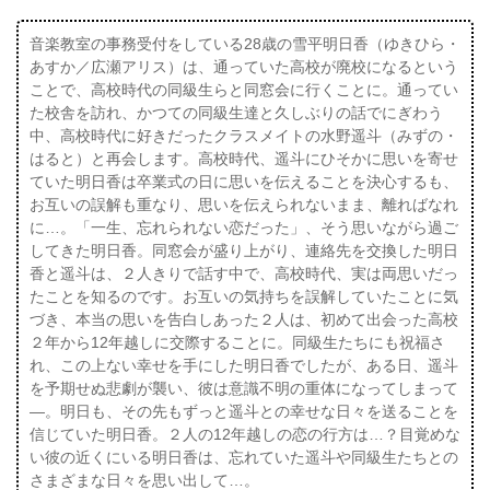
音楽教室の事務受付をしている28歳の雪平明日香（ゆきひら・
あすか／広瀬アリス）は、通っていた高校が廃校になるという
ことで、高校時代の同級生らと同窓会に行くことに。通ってい
た校舎を訪れ、かつての同級生達と久しぶりの話でにぎわう
中、高校時代に好きだったクラスメイトの水野遥斗（みずの・
はると）と再会します。高校時代、遥斗にひそかに思いを寄せ
ていた明日香は卒業式の日に思いを伝えることを決心するも、
お互いの誤解も重なり、思いを伝えられないまま、離ればなれ
に…。「一生、忘れられない恋だった」、そう思いながら過ご
してきた明日香。同窓会が盛り上がり、連絡先を交換した明日
香と遥斗は、２人きりで話す中で、高校時代、実は両思いだっ
たことを知るのです。お互いの気持ちを誤解していたことに気
づき、本当の思いを告白しあった２人は、初めて出会った高校
２年から12年越しに交際することに。同級生たちにも祝福さ
れ、この上ない幸せを手にした明日香でしたが、ある日、遥斗
を予期せぬ悲劇が襲い、彼は意識不明の重体になってしまって
―。明日も、その先もずっと遥斗との幸せな日々を送ることを
信じていた明日香。２人の12年越しの恋の行方は…？目覚めな
い彼の近くにいる明日香は、忘れていた遥斗や同級生たちとの
さまざまな日々を思い出して…。