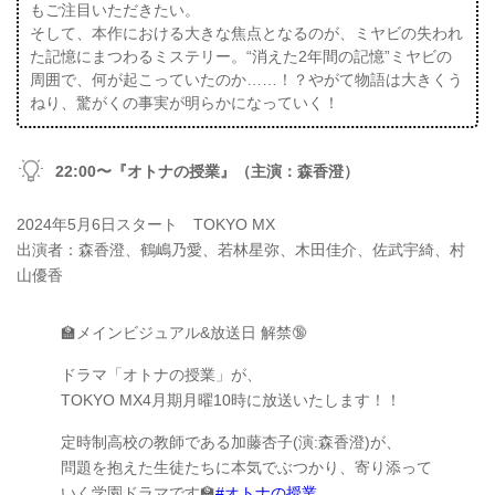
もご注目いただきたい。
そして、本作における大きな焦点となるのが、ミヤビの失われ
た記憶にまつわるミステリー。“消えた2年間の記憶”ミヤビの
周囲で、何が起こっていたのか……！？やがて物語は大きくう
ねり、驚がくの事実が明らかになっていく！
22:00〜『オトナの授業』（主演：森香澄）
2024年5月6日スタート TOKYO MX
出演者：森香澄、鶴嶋乃愛、若林星弥、木田佳介、佐武宇綺、村
山優香
🏫メインビジュアル&放送日 解禁🔞
ドラマ「オトナの授業」が、
TOKYO MX4月期月曜10時に放送いたします！！
定時制高校の教師である加藤杏子(演:森香澄)が、
問題を抱えた生徒たちに本気でぶつかり、寄り添って
いく学園ドラマです🏫
#オトナの授業