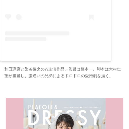
和田琢磨と染谷俊之のW主演作品。監督は橋本一、脚本は大村仁
望が担当し、腹違いの兄弟によるドロドロの愛憎劇を描く。