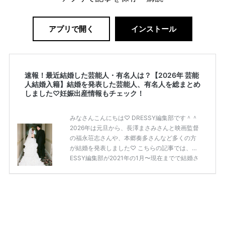
アプリで開く
インストール
速報！最近結婚した芸能人・有名人は？【2026年 芸能
人結婚入籍】結婚を発表した芸能人、有名人を総まとめ
しました♡妊娠出産情報もチェック！
みなさんこんにちは♡ DRESSY編集部です＾＾
2026年は元旦から、長澤まさみさんと映画監督
の福永荘志さんや、本郷奏多さんなど多くの方
が結婚を発表しました♡ こちらの記事では、DR
ESSY編集部が2021年の1月〜現在までで結婚さ
れた芸能人の方をまとめてみました！ さまざま
な芸能人や有名人の方の幸せな結婚報告をぜひ
ご覧ください♡ こちらの記事は随時更新して行
きます◎ ぜひcheckしてくださいね♡ 【7/20
(土)7/21(日)7/22(月)限定】＜横浜駅直結＞結婚
式場相談やスタートドレスフォト、前撮り相談