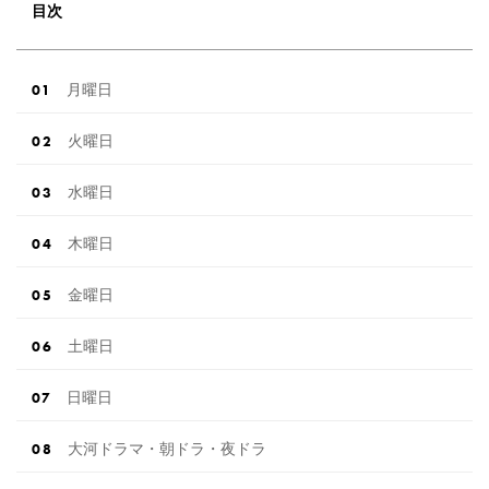
もできちゃう♡ウェディング初体験フェス in 横
目次
浜⚐ 【7/27(土)7/28(日) […]
続きを読む
月曜日
火曜日
水曜日
木曜日
金曜日
土曜日
日曜日
大河ドラマ・朝ドラ・夜ドラ