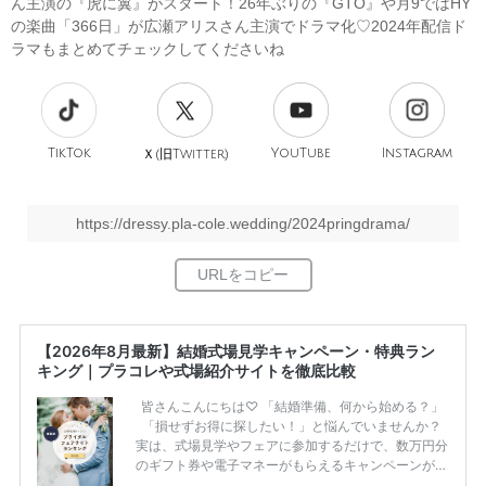
ん主演の『虎に翼』がスタート！26年ぶりの『GTO』や月9ではHY
の楽曲「366日」が広瀬アリスさん主演でドラマ化♡2024年配信ド
ラマもまとめてチェックしてくださいね
TikTok
旧
YouTube
Instagram
Ｘ(
Twitter)
https://dressy.pla-cole.wedding/2024pringdrama/
【2026年8月最新】結婚式場見学キャンペーン・特典ラン
キング｜プラコレや式場紹介サイトを徹底比較
皆さんこんにちは♡ 「結婚準備、何から始める？」
「損せずお得に探したい！」と悩んでいませんか？
実は、式場見学やフェアに参加するだけで、数万円分
のギフト券や電子マネーがもらえるキャンペーンがあ
ります。 ただし、サイトごとに特典額や条件が違う