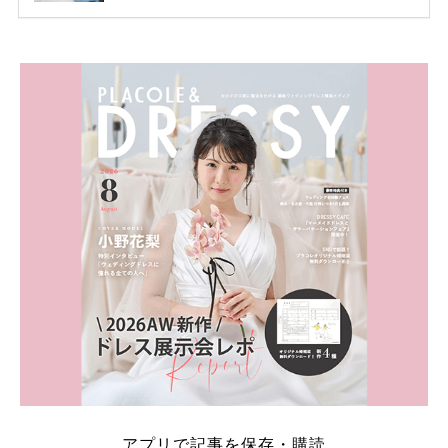
ため、比較せずに選ぶと損をしてしまうことも……。
そこでこの記事では、【2026年8月最新】結婚式場見
学キャンペーン特典ランキングを公開！ 比較サイ
ト：プラコレ、ゼクシィ、ハナユメ、マイナビ 掲載
内容：特典金額・条件・応募方法・注意点 「どこが
一番お得？」「プラコレの特典は？」といった疑問も
解決します。 まずは診断で候補を絞れる「ウェディ
ング診断」か、体験型 […]
続きを読む
アプリで記事を保存・購読