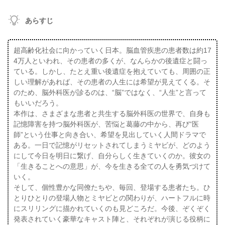
あらすじ
超高齢化社会に向かっていく日本。脳血管疾患の患者数は約17
4万人といわれ、その患者の多くが、なんらかの後遺症と闘っ
ている。しかし、たとえ重い後遺症を抱えていても、周囲の正
しい理解があれば、その患者の人生には希望が見えてくる。そ
のため、脳外科医が診るのは、“脳”ではなく、“人生”と言って
もいいだろう。
本作は、さまざまな患者と共生する脳外科医の世界で、自身も
記憶障害を持つ脳外科医が、苦悩と葛藤の中から、再び“医
師”という仕事と向き合い、希望を見出していく人間ドラマで
ある。一日で記憶がリセットされてしまうミヤビが、どのよう
にして今日を明日に繋げ、自分らしく生きていくのか。彼女の
「生きることへの意思」が、今を生きる全ての人を勇気づけて
いく。
そして、個性豊かな同僚たちや、毎回、登場する患者たち。ひ
とりひとりの登場人物とミヤビとの関わりが、ハートフルに時
にスリリングに描かれていくのも見どころだ。今後、ぞくぞく
発表されていく豪華なキャスト陣と、それぞれが演じる役柄に