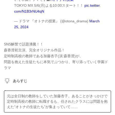
TOKYO MX 5/6(月)よる10:00スタート！！
pic.twitter.
com/N1B3rNU4qN
— ドラマ 『オトナの授業』 (@otona_drama)
March
25, 2024
SNS解禁で話題沸騰！！
森香澄初主演、完全オリジナル作品！
定時制高校の教師である加藤杏子(演:森香澄)が、
問題を抱えた生徒たちに本気でぶつかり、寄り添っていく学園ド
ラマ
あらすじ
元は全日制の教師をしていた加藤杏子。あることがきっかけで
定時制高校の教師に転職するも、任されたクラスには問題を抱
えた“オトナの生徒たち”が集まっていて……