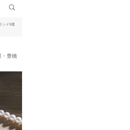
ランド9選
屋・豊橋