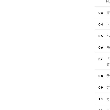
F
東
ト
ヘ
モ
「
名
予
芸
カ