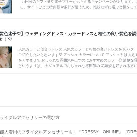
万円分のギフト券や電子マネーがもらえるキャンペーンがあります。 
し、サイトごとに特典額や条件が違うため、比較せずに選ぶと損をし
うことも……。 そこでこの記事では、【2026年8月最新】結婚式場見
ンペーン特典ランキングを公開！ 比較サイト：プラコレ、ゼクシィ、
メ、マイナビ 掲載内容：特典金額・条件・応募方法・注意点 「どこが
得？」「プラコレの特典は？」といった疑問も解決します。 まずは診
髪色迷子♡】ウェディングドレス・カラードレスと相性の良い髪色を調
補を絞れる「ウェディング診断」か、体験型 […]
続きを読む
た！♡
人気カラーと似合うドレス 人気のカラーと相性の良いドレスを 何パタ
ご紹介したいと思います♡ アッシュ カラーについて アッシュ系はあえ
をくすませて おしゃれな雰囲気を出すのにおすすめのカラー◎ 清楚な
というよりは、 カジュアルでおしゃれな雰囲気の 花嫁姿を好まれる方
すめのヘアカラーです♡ 透明感を出したり外国人風の髪色に したい方
ったりのヘアカラーなので、 インポートドレスを選ばれた方にも人気で
似合うウェディングドレスやカラードレス アッシュ系のヘアカラーはア
ィーク風の ドレスやインポートドレスと相性抜群..♡ カラーによっては
ディングドレスを ちょ […]
続きを読む
ライダルアクセサリーの選び方
能人着用のブライダルアクセサリーも！『DRESSY ONLINE』（DRES