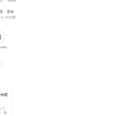
12
views
屋・豊橋
ドレスが決
gram
レや式
した
で、数