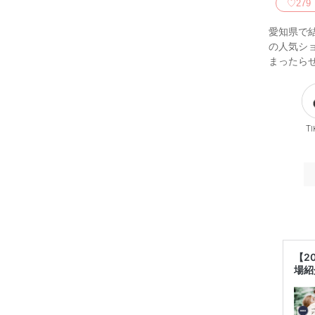
♡
279
愛知県で
の人気シ
まったら
Ti
【2
場紹