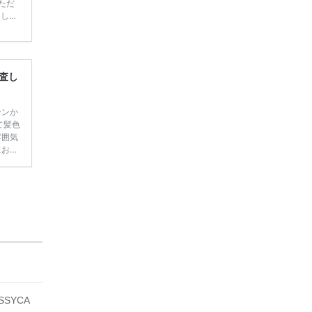
ただ
てしま
学キャ
ハナユ
一番お
断で候
査し
ーンか
て髪色
雰囲気
におす
にもぴ
す。
ンテ
ウェ
SYCA