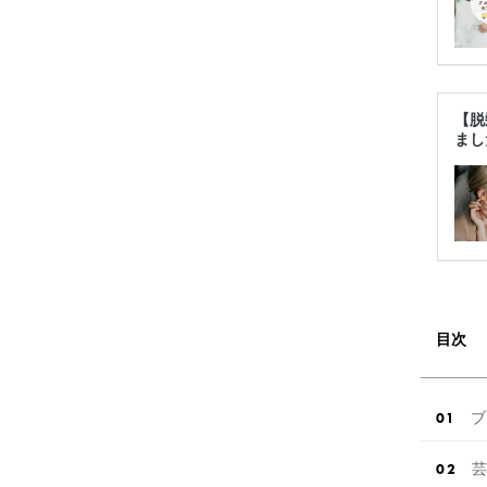
【脱
まし
目次
ブ
芸