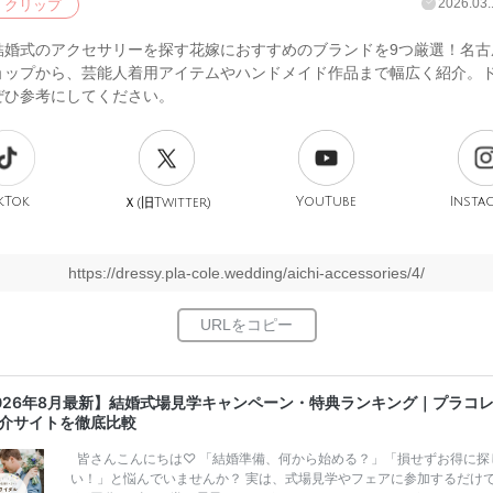
2026.03.
クリップ
結婚式のアクセサリーを探す花嫁におすすめのブランドを9つ厳選！名古
ョップから、芸能人着用アイテムやハンドメイド作品まで幅広く紹介。
ぜひ参考にしてください。
kTok
旧
YouTube
Insta
Ｘ(
Twitter)
https://dressy.pla-cole.wedding/aichi-accessories/4/
026年8月最新】結婚式場見学キャンペーン・特典ランキング｜プラコ
介サイトを徹底比較
皆さんこんにちは♡ 「結婚準備、何から始める？」「損せずお得に探
い！」と悩んでいませんか？ 実は、式場見学やフェアに参加するだけ