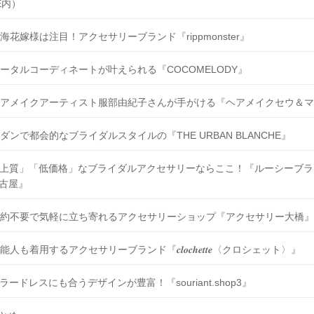
E内）
海花嫁様は注目！アクセサリーブランド『rippmonster』
ータルコーディネートが叶えられる『COCOMELODY』
アメイクアーティスト服部由紀子さんが手がける『ヘアメイクセウ＆マ
ダンで都会的なブライダルスタイルの『THE URBAN BLANCHE』
上質」「低価格」なブライダルアクセサリーならここ！『ルーシーブラ
古屋』
約不要で気軽に立ち寄れるアクセサリーショップ『アクセサリー大橋』
能人も着用するアクセサリーブランド『𝒄𝒍𝒐𝒄𝒉𝒆𝒕𝒕𝒆〈クロシェット〉』
ラードレスにも合うデザインが豊富！『souriant.shop3』