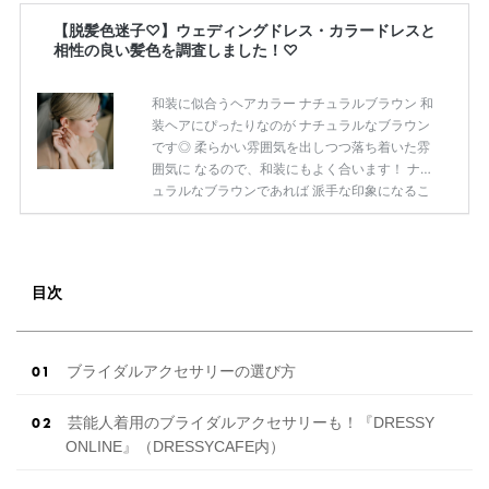
【脱髪色迷子♡】ウェディングドレス・カラードレスと
相性の良い髪色を調査しました！♡
和装に似合うヘアカラー ナチュラルブラウン 和
装ヘアにぴったりなのが ナチュラルなブラウン
です◎ 柔らかい雰囲気を出しつつ落ち着いた雰
囲気に なるので、和装にもよく合います！ ナチ
ュラルなブラウンであれば 派手な印象になるこ
ともなく、 品良く和装をきこなせるので、 綺麗
な花嫁和装姿にもぴったりです◎ オレンジ系 オ
レンジ系のブラウンも和装との相性◎ 赤系のお
着物にはとくによく合うので、 黒髪よりも少し
目次
柔らかい雰囲気にしたいときには オレンジ系の
カラーを混ぜるのもおすすめです♡ おしゃれな
花嫁和装姿にしたい方は 少しオレンジ味のある
ヘアカラーにしてみては？ ピンク系 ピンク系の
ブライダルアクセサリーの選び方
ヘアカラーも白無垢 […]
続きを読む
芸能人着用のブライダルアクセサリーも！『DRESSY
ONLINE』（DRESSYCAFE内）