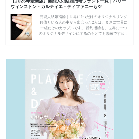
【2026年最新版】芸能人の結婚指輪ブランド一覧｜ハリー
ウィンストン・カルティエ・ティファニーも♡
芸能人結婚指輪｜世界に1つだけのオリジナルリング
何億といる人の中から出会った2人は、まさに世界に
一組だけのカップルです。 婚約指輪も、世界に一つ
のオリジナルデザインにするのもとても素敵ですね♡
お二人を象徴する物や事を、形で表したり、好きなも
のを形にするのも想い出になります。 上戸彩さん・H
IROさんの婚約指輪 出典:オスカープロモーション公式
HPより引用 2011年9月に結婚した女優の上戸彩さん
とEXILEのHIROさん。 上戸さんに贈った婚約指輪
は、HIROさんの お知り合いのデザイナーに頼んだ特
注品とのこと。 ダイヤモンドがたくさん散りばめら
れているそうです。 神田うのさん・西村拓郎さ […]
続きを読む