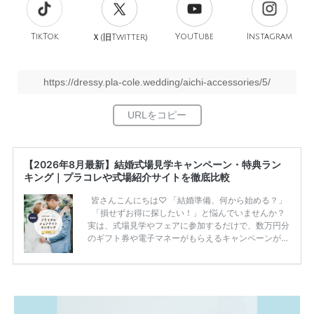
TikTok
旧
YouTube
Instagram
Ｘ(
Twitter)
https://dressy.pla-cole.wedding/aichi-accessories/5/
【2026年8月最新】結婚式場見学キャンペーン・特典ラン
キング｜プラコレや式場紹介サイトを徹底比較
皆さんこんにちは♡ 「結婚準備、何から始める？」
「損せずお得に探したい！」と悩んでいませんか？
実は、式場見学やフェアに参加するだけで、数万円分
のギフト券や電子マネーがもらえるキャンペーンがあ
ります。 ただし、サイトごとに特典額や条件が違う
ため、比較せずに選ぶと損をしてしまうことも……。
そこでこの記事では、【2026年8月最新】結婚式場見
学キャンペーン特典ランキングを公開！ 比較サイ
ト：プラコレ、ゼクシィ、ハナユメ、マイナビ 掲載
内容：特典金額・条件・応募方法・注意点 「どこが