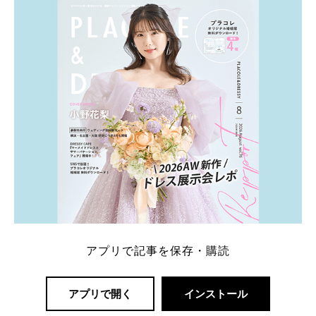
一番お得？」「プラコレの特典は？」といった疑問も
解決します。 まずは診断で候補を絞れる「ウェディ
ング診断」か、体験型 […]
続きを読む
アプリで記事を保存・購読
アプリで開く
インストール