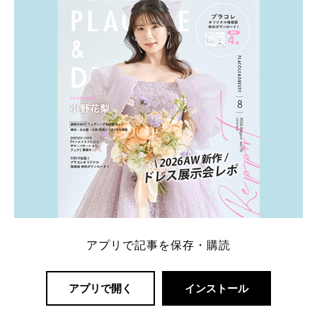
一番お得？」「プラコレの特典は？」といった疑問も
解決します。 まずは診断で候補を絞れる「ウェディ
ング診断」か、体験型 […]
続きを読む
アプリで記事を保存・購読
アプリで開く
インストール