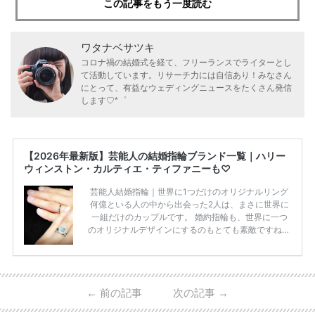
この記事をもう一度読む
ワタナベサツキ
コロナ禍の結婚式を経て、フリーランスでライターとし
て活動しています。リサーチ力には自信あり！みなさん
にとって、有益なウェディングニュースをたくさん発信
します♡*゜
【2026年最新版】芸能人の結婚指輪ブランド一覧｜ハリー
ウィンストン・カルティエ・ティファニーも♡
芸能人結婚指輪｜世界に1つだけのオリジナルリング
何億といる人の中から出会った2人は、まさに世界に
一組だけのカップルです。 婚約指輪も、世界に一つ
のオリジナルデザインにするのもとても素敵ですね♡
お二人を象徴する物や事を、形で表したり、好きなも
のを形にするのも想い出になります。 上戸彩さん・H
IROさんの婚約指輪 出典:オスカープロモーション公式
HPより引用 2011年9月に結婚した女優の上戸彩さん
←
前の記事
次の記事
→
とEXILEのHIROさん。 上戸さんに贈った婚約指輪
は、HIROさんの お知り合いのデザイナーに頼んだ特