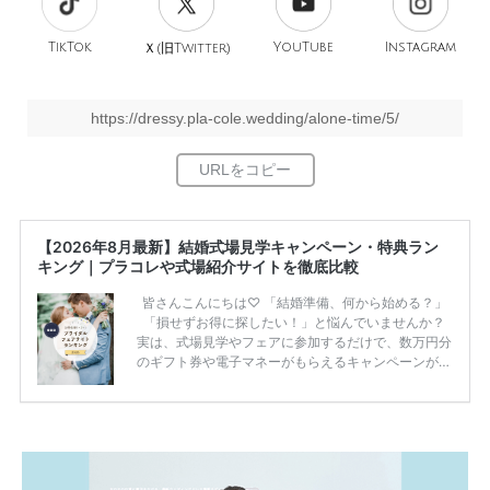
TikTok
旧
YouTube
Instagram
Ｘ(
Twitter)
https://dressy.pla-cole.wedding/alone-time/5/
【2026年8月最新】結婚式場見学キャンペーン・特典ラン
キング｜プラコレや式場紹介サイトを徹底比較
皆さんこんにちは♡ 「結婚準備、何から始める？」
「損せずお得に探したい！」と悩んでいませんか？
実は、式場見学やフェアに参加するだけで、数万円分
のギフト券や電子マネーがもらえるキャンペーンがあ
ります。 ただし、サイトごとに特典額や条件が違う
ため、比較せずに選ぶと損をしてしまうことも……。
そこでこの記事では、【2026年8月最新】結婚式場見
学キャンペーン特典ランキングを公開！ 比較サイ
ト：プラコレ、ゼクシィ、ハナユメ、マイナビ 掲載
内容：特典金額・条件・応募方法・注意点 「どこが