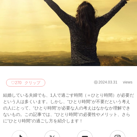
2024.03.31
views
♡
270
クリップ
結婚している夫婦でも、1人で過ごす時間（＝ひとり時間）が必要だ
という人は多くいます。しかし、“ひとり時間”が不要だという考え
の人にとって、“ひとり時間”が必要な人の考えはなかなか理解でき
ないもの。この記事では、“ひとり時間”の必要性やメリット、さら
に“ひとり時間”の過ごし方を紹介します！