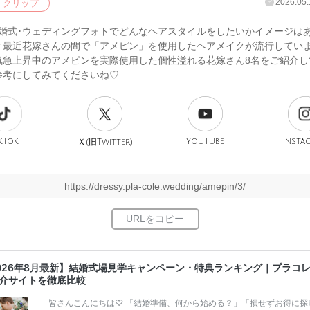
2026.05.
クリップ
結婚式･ウェディングフォトでどんなヘアスタイルをしたいかイメージは
？最近花嫁さんの間で「アメピン」を使用したヘアメイクが流行してい
気急上昇中のアメピンを実際使用した個性溢れる花嫁さん8名をご紹介し
参考にしてみてくださいね♡
kTok
旧
YouTube
Insta
Ｘ(
Twitter)
https://dressy.pla-cole.wedding/amepin/3/
026年8月最新】結婚式場見学キャンペーン・特典ランキング｜プラコ
介サイトを徹底比較
皆さんこんにちは♡ 「結婚準備、何から始める？」「損せずお得に探