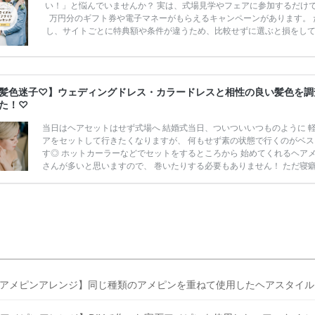
い！」と悩んでいませんか？ 実は、式場見学やフェアに参加するだけ
万円分のギフト券や電子マネーがもらえるキャンペーンがあります。 
し、サイトごとに特典額や条件が違うため、比較せずに選ぶと損をし
うことも……。 そこでこの記事では、【2026年8月最新】結婚式場見
ンペーン特典ランキングを公開！ 比較サイト：プラコレ、ゼクシィ、
メ、マイナビ 掲載内容：特典金額・条件・応募方法・注意点 「どこが
得？」「プラコレの特典は？」といった疑問も解決します。 まずは診
髪色迷子♡】ウェディングドレス・カラードレスと相性の良い髪色を調
補を絞れる「ウェディング診断」か、体験型 […]
続きを読む
た！♡
当日はヘアセットはせず式場へ 結婚式当日、ついついいつものように 
アをセットして行きたくなりますが、 何もせず素の状態で行くのがベス
す◎ ホットカーラーなどでセットをするところから 始めてくれるヘア
さんが多いと思いますので、 巻いたりする必要もありません！ ただ寝
していきましょうね..！ #チュールリボン を使ったウェディングヘア が
さまに大人気＊* ヘアカラーの際に注意したいポイント ヘアカラーをオ
ーするときには何を気をつければ 良いのでしょうか..？ ポイントをいつ
ご紹介していきますね。 カラーはしっかりと生え際まで まずカラーで
根元からしっかりと染 […]
続きを読む
アメピンアレンジ】同じ種類のアメピンを重ねて使用したヘアスタイル