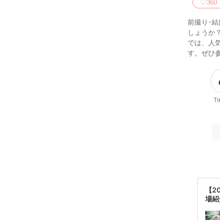
♡
360
前撮り･
しょうか
では、人
す。ぜひ
Ti
【2
場紹