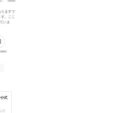
17
views
ありますで
ます。ここ
ていま
gram
レや式
した