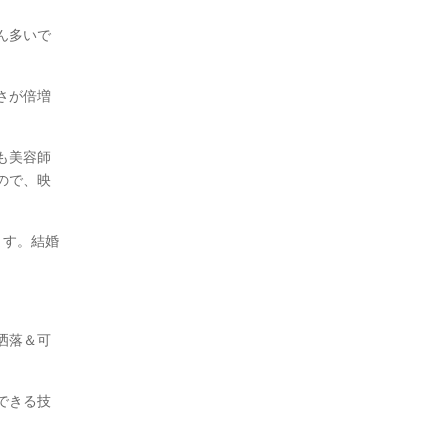
ん多いで
さが倍増
も美容師
ので、映
ます。結婚
洒落＆可
できる技