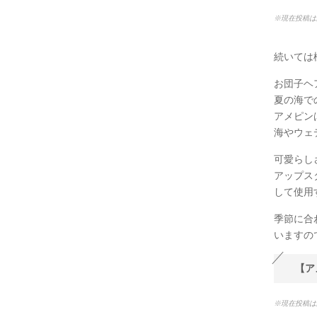
※現在投稿は
続いては
お団子ヘ
夏の海で
アメピン
海やウェ
可愛らし
アップス
して使用
季節に合
いますの
【ア
※現在投稿は