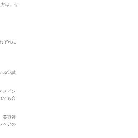
た方は、ぜ
れぞれに
いね♡試
アメピン
れても合
、美容師
ンヘアの