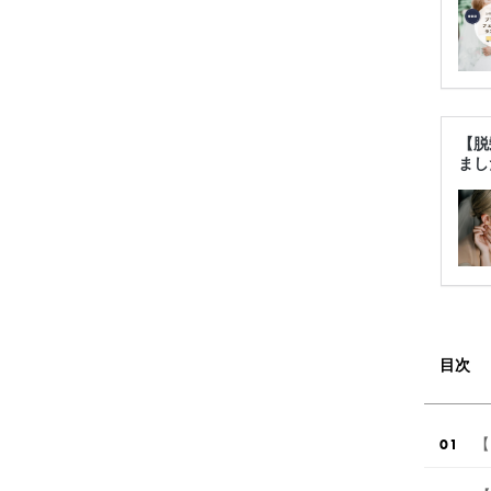
【脱
まし
目次
【