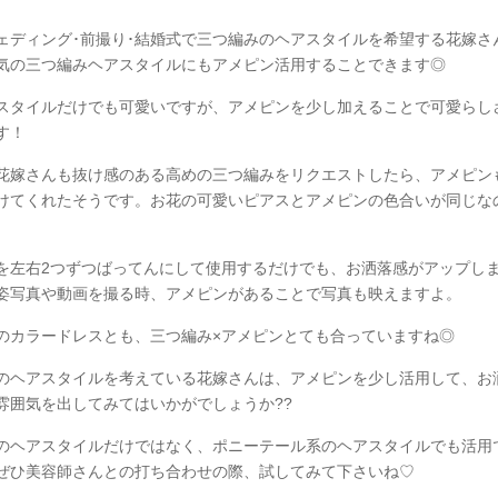
ェディング･前撮り･結婚式で三つ編みのヘアスタイルを希望する花嫁さ
気の三つ編みヘアスタイルにもアメピン活用することできます◎
スタイルだけでも可愛いですが、アメピンを少し加えることで可愛らし
す！
花嫁さんも抜け感のある高めの三つ編みをリクエストしたら、アメピン
けてくれたそうです。お花の可愛いピアスとアメピンの色合いが同じな
。
を左右2つずつばってんにして使用するだけでも、お洒落感がアップし
姿写真や動画を撮る時、アメピンがあることで写真も映えますよ。
のカラードレスとも、三つ編み×アメピンとても合っていますね◎
のヘアスタイルを考えている花嫁さんは、アメピンを少し活用して、お
雰囲気を出してみてはいかがでしょうか??
のヘアスタイルだけではなく、ポニーテール系のヘアスタイルでも活用
ぜひ美容師さんとの打ち合わせの際、試してみて下さいね♡