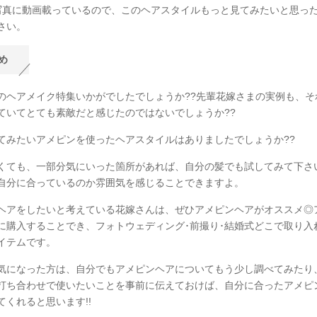
写真に動画載っているので、このヘアスタイルもっと見てみたいと思っ
さい。
め
のヘアメイク特集いかがでしたでしょうか??先輩花嫁さまの実例も、そ
ていてとても素敵だと感じたのではないでしょうか??
てみたいアメピンを使ったヘアスタイルはありましたでしょうか??
くても、一部分気にいった箇所があれば、自分の髪でも試してみて下さ
自分に合っているのか雰囲気を感じることできますよ。
ヘアをしたいと考えている花嫁さんは、ぜひアメピンヘアがオススメ◎
に購入することでき、フォトウェディング･前撮り･結婚式どこで取り入
イテムです。
気になった方は、自分でもアメピンヘアについてもう少し調べてみたり
打ち合わせで使いたいことを事前に伝えておけば、自分に合ったアメピ
てくれると思います!!