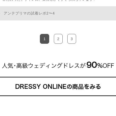
アンテプリマの試着レポ2〜4
1
2
3