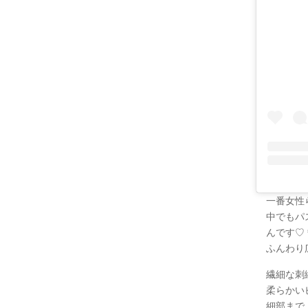
一番女性ら
中でもパ
んです♡
ふんわり
繊細な刺
柔らかい
細部まで