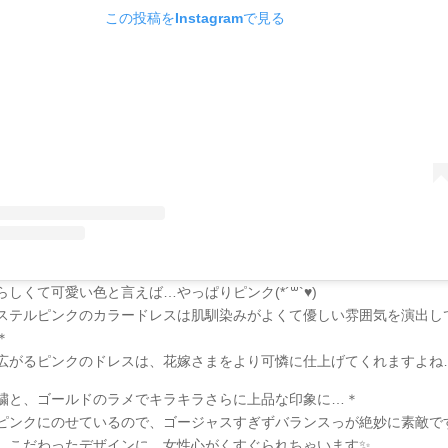
この投稿をInstagramで見る
しくて可愛い色と言えば…やっぱりピンク(*´꒳`♥)
ステルピンクのカラードレスは肌馴染みがよくて優しい雰囲気を演出し
＊
広がるピンクのドレスは、花嫁さまをより可憐に仕上げてくれますよね…
繍と、ゴールドのラメでキラキラさらに上品な印象に…＊
ピンクにのせているので、ゴージャスすぎずバランスっが絶妙に素敵で
、こだわったデザインに、女性心がくすぐられちゃいます✨