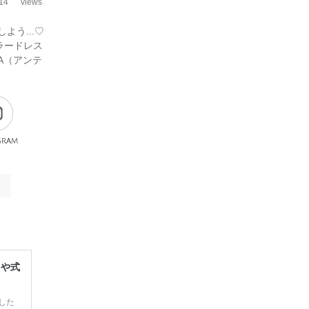
14
views
よう...♡
ラードレス
A（アンテ
gram
レや式
した