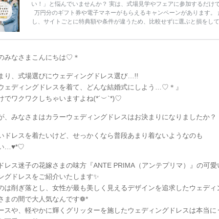
い！」と悩んでいませんか？ 実は、式場見学やフェアに参加するだけ
万円分のギフト券や電子マネーがもらえるキャンペーンがあります。 
し、サイトごとに特典額や条件が違うため、比較せずに選ぶと損をし
うことも……。 そこでこの記事では、【2026年8月最新】結婚式場見
ンペーン特典ランキングを公開！ 比較サイト：プラコレ、ゼクシィ、
メ、マイナビ 掲載内容：特典金額・条件・応募方法・注意点 「どこが
得？」「プラコレの特典は？」といった疑問も解決します。 まずは診
のみなさまこんにちは♡＊
補を絞れる「ウェディング診断」か、体験型 […]
続きを読む
まり、式場選びにウェディングドレス選び…!!
ウェディングドレスを着て、どんな結婚式にしよう…♡＊』
でワクワクしちゃいますよね(*´︶`*)♡
が、みなさまはカラーウェディングドレスはお決まりになりましたか？
いドレスを着たいけど、せっかくなら普段あまり着ないようなのも
…♥*
♡
ドレス迷子の花嫁さまの味方『ANTE PRIMA（アンテプリマ）』の可
ングドレスをご紹介いたします✨
のは削ぎ落とし、女性が最も美しく見えるデザインを追求したウェディ
さまの間で大人気なんです❁*
ースや、軽やかに輝くグリッターを施したウェディングドレスは本当に