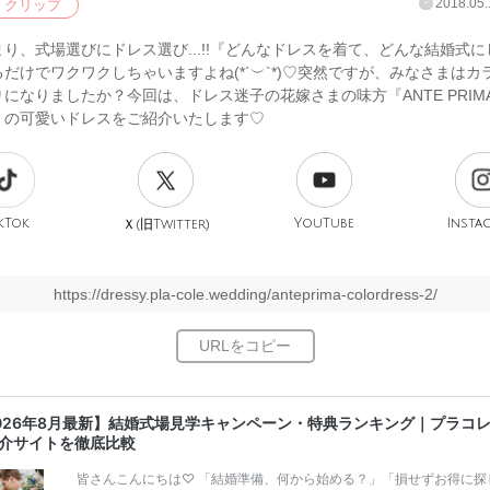
2018.05.
クリップ
り、式場選びにドレス選び...!!『どんなドレスを着て、どんな結婚式にし
だけでワクワクしちゃいますよね(*´︶`*)♡突然ですが、みなさまはカ
になりましたか？今回は、ドレス迷子の花嫁さまの味方『ANTE PRIM
』の可愛いドレスをご紹介いたします♡
kTok
旧
YouTube
Insta
Ｘ(
Twitter)
https://dressy.pla-cole.wedding/anteprima-colordress-2/
026年8月最新】結婚式場見学キャンペーン・特典ランキング｜プラコ
介サイトを徹底比較
皆さんこんにちは♡ 「結婚準備、何から始める？」「損せずお得に探