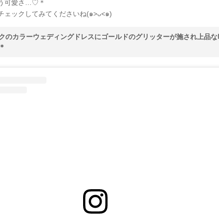
う可愛さ…♡＊
ェックしてみてくださいね(๑>ᴗ<๑)
クのカラーウェディングドレスにゴールドのグリッターが施され上品な
＊