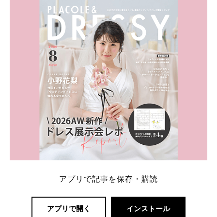
内容：特典金額・条件・応募方法・注意点 「どこが
一番お得？」「プラコレの特典は？」といった疑問も
解決します。 まずは診断で候補を絞れる「ウェディ
ング診断」か、体験型 […]
続きを読む
アプリで記事を保存・購読
アプリで開く
インストール