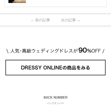
0万円から50万円ほどの予算でも夫婦2人分の指輪購
入が可能♩ コスパ的にも20代の若い夫婦に人気のよ
うです♡ 志田未来さんの指輪 📺TV 情報📺#日本テレ
ビ 系 にて10月5日22時～スタートする水曜ドラマ『
←
前の記事
次の記事
→
#ファーストペンギン! 』で山藤 そよ役を演じます💁🏻‍♀️
皆さま、ぜひ📺ご覧ください🙏🏻https://t.co/CqTMZ
Ns4lf… @ntv_penguin pic […]
続きを読む
BACK NUMBER
バックナンバー