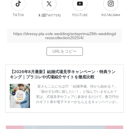
TikTok
旧
YouTube
Instagram
Ｘ(
Twitter)
https://dressy.pla-cole.wedding/anteprima28th-weddingd
resscollection2025/4/
【2026年8月最新】結婚式場見学キャンペーン・特典ラン
キング｜プラコレや式場紹介サイトを徹底比較
皆さんこんにちは♡ 「結婚準備、何から始める？」
「損せずお得に探したい！」と悩んでいませんか？
実は、式場見学やフェアに参加するだけで、数万円分
のギフト券や電子マネーがもらえるキャンペーンがあ
ります。 ただし、サイトごとに特典額や条件が違う
ため、比較せずに選ぶと損をしてしまうことも……。
そこでこの記事では、【2026年8月最新】結婚式場見
学キャンペーン特典ランキングを公開！ 比較サイ
ト：プラコレ、ゼクシィ、ハナユメ、マイナビ 掲載