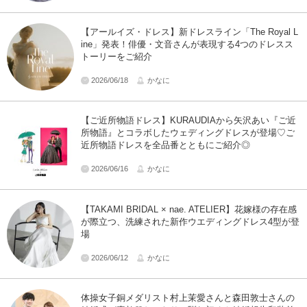
【アールイズ・ドレス】新ドレスライン「The Royal L
ine」発表！俳優・文音さんが表現する4つのドレスス
トーリーをご紹介
2026/06/18
かなに
【ご近所物語ドレス】KURAUDIAから矢沢あい『ご近
所物語』とコラボしたウェディングドレスが登場♡ご
近所物語ドレスを全品番とともにご紹介◎
2026/06/16
かなに
【TAKAMI BRIDAL × nae. ATELIER】花嫁様の存在感
が際立つ、洗練された新作ウエディングドレス4型が登
場
2026/06/12
かなに
体操女子銅メダリスト村上茉愛さんと森田敦士さんの