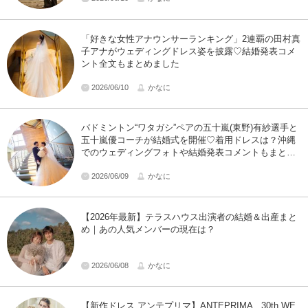
「好きな女性アナウンサーランキング」2連覇の田村真
子アナがウェディングドレス姿を披露♡結婚発表コメ
ント全文もまとめました
2026/06/10
かなに
バドミントン“ワタガシ”ペアの五十嵐(東野)有紗選手と
五十嵐優コーチが結婚式を開催♡着用ドレスは？沖縄
でのウェディングフォトや結婚発表コメントもまとめ
ました！
2026/06/09
かなに
【2026年最新】テラスハウス出演者の結婚＆出産まと
め｜あの人気メンバーの現在は？
2026/06/08
かなに
【新作ドレス アンテプリマ】ANTEPRIMA 30th WE