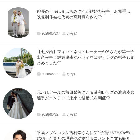
俳優のしゅはまはるみさんが結婚を報告！お相手は、
映像制作会社代表の髙野輝次さん♡
2026/06/24
かなに
【七夕婚】フィットネストレーナーAYAさんが第一子
出産報告！結婚発表やハワイウェディングの様子もま
とめました♡
2026/06/22
かなに
元おはガールの前田希美さん＆浦和レッズの渡邊凌磨
選手がコンラッド東京で結婚式を開催♡
2026/06/22
かなに
平成ノブシコブシ吉村崇さんに第1子誕生♡2025年に
結婚した妻との現在や結婚発表コメント全文も紹介