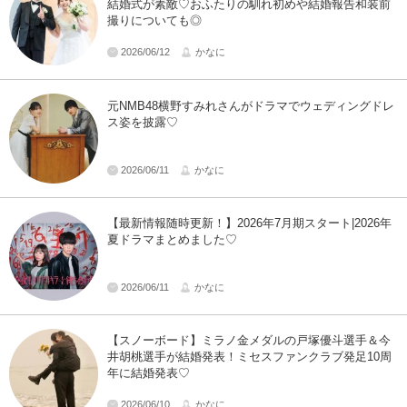
結婚式が素敵♡おふたりの馴れ初めや結婚報告和装前
撮りについても◎
2026/06/12
かなに
元NMB48横野すみれさんがドラマでウェディングドレ
ス姿を披露♡
2026/06/11
かなに
【最新情報随時更新！】2026年7月期スタート|2026年
夏ドラマまとめました♡
2026/06/11
かなに
【スノーボード】ミラノ金メダルの戸塚優斗選手＆今
井胡桃選手が結婚発表！ミセスファンクラブ発足10周
年に結婚発表♡
2026/06/10
かなに