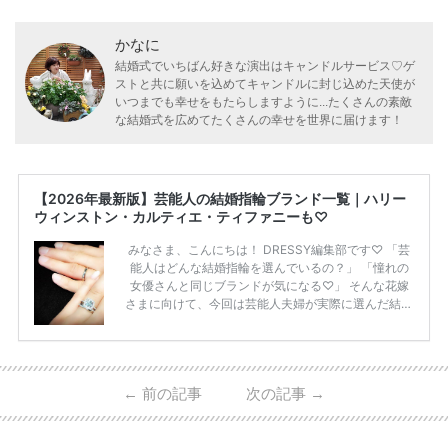
かなに
結婚式でいちばん好きな演出はキャンドルサービス♡ゲ
ストと共に願いを込めてキャンドルに封じ込めた天使が
いつまでも幸せをもたらしますように...たくさんの素敵
な結婚式を広めてたくさんの幸せを世界に届けます！
【2026年最新版】芸能人の結婚指輪ブランド一覧｜ハリー
ウィンストン・カルティエ・ティファニーも♡
みなさま、こんにちは！ DRESSY編集部です♡ 「芸
能人はどんな結婚指輪を選んでいるの？」 「憧れの
女優さんと同じブランドが気になる♡」 そんな花嫁
さまに向けて、今回は芸能人夫婦が実際に選んだ結婚
指輪・婚約指輪をブランド別にまとめました！ ハリ
ーウィンストンやカルティエ、ティファニーなど世界
的ハイブランドから、俄（NIWAKA）やI-PRIMOなど
日本で人気のブランドまで幅広くご紹介。 さらに、
←
前の記事
次の記事
→
・愛用している芸能人夫婦 ・リングの特徴や魅力 ・
推定価格帯 ・花嫁人気が高い理由 などもあわせて解
説していきます♡ 「芸能人の結婚指輪ってやっぱり
高い？」 「手が届くブランドもある？」 「人気ブラ