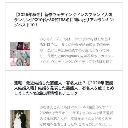
【2025年秋冬】新作ウェディングドレスブランド人気
ランキング♡10代~30代768名に聞いたリアルランキン
グベスト10！
みなさんこんにちは。 Instagramをはじめとす
るSNSでは、 多くの花嫁が結婚式までの様子
や、 思い出を記録に残すのが主流となってお
り、 最近だとInstagramで先輩花嫁やアカウン
トから ウエディングのアイディアや情報を得て
いる花嫁が増えてきていますよね。 ​ 今回は常に
アンテナをはっている TikTok、Instagramユー
ザー768名が 2025年秋冬新作ドレスコレクショ
速報！最近結婚した芸能人・有名人は？【2026年 芸能
ンの 人気投票に参加しました。 こちらの記事で
人結婚入籍】結婚を発表した芸能人、有名人を総まとめ
は集計結果をリアルなランキングにまとめてい
しました♡妊娠出産情報もチェック！
ます。 (※2025年8月の調査結果です) ​​ ドレスの
こだわりに関するアンケートでは、 全体の86％
みなさんこんにちは♡ DRESSY編集部です＾＾
の女性がドレスにこ […]
続きを読む
2026年は元旦から、長澤まさみさんと映画監督
の福永荘志さんや、本郷奏多さんなど多くの方
が結婚を発表しました♡ こちらの記事では、DR