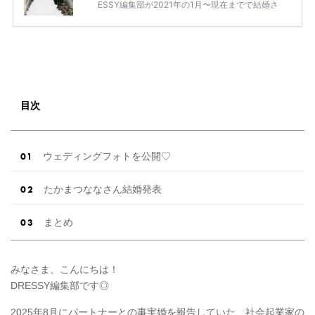
ESSY編集部が2021年の1月〜現在までで結婚さ
れた芸能人の方をまとめてみました！ さまざま
な芸能人や有名人の方の幸せな結婚報告をぜひ
ご覧ください♡ こちらの記事は随時更新して行
きます◎ ぜひcheckしてくださいね♡ 【7/20
(土)7/21(日)7/22(月)限定】＜横浜駅直結＞結婚
式場相談やスタートドレスフォト、前撮り相談
もできちゃう♡ウェディング初体験フェス in 横
目次
浜⚐ 【7/27(土)7/28(日) […]
続きを読む
ウェディングフォトを公開♡
たかまつななさん結婚発表
まとめ
みなさま、こんにちは！
DRESSY編集部です◎
2025年8月にパートナーとの事実婚を報告していた、社会起業家の