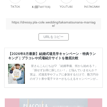
TikTok
旧
YouTube
Instagram
Ｘ(
Twitter)
https://dressy.pla-cole.wedding/takamatsunana-marriag
e/
【2026年8月最新】結婚式場見学キャンペーン・特典ラン
キング｜プラコレや式場紹介サイトを徹底比較
皆さんこんにちは♡ 「結婚準備、何から始める？」
「損せずお得に探したい！」と悩んでいませんか？
実は、式場見学やフェアに参加するだけで、数万円分
のギフト券や電子マネーがもらえるキャンペーンがあ
ります。 ただし、サイトごとに特典額や条件が違う
ため、比較せずに選ぶと損をしてしまうことも……。
そこでこの記事では、【2026年8月最新】結婚式場見
学キャンペーン特典ランキングを公開！ 比較サイ
ト：プラコレ、ゼクシィ、ハナユメ、マイナビ 掲載
内容：特典金額・条件・応募方法・注意点 「どこが