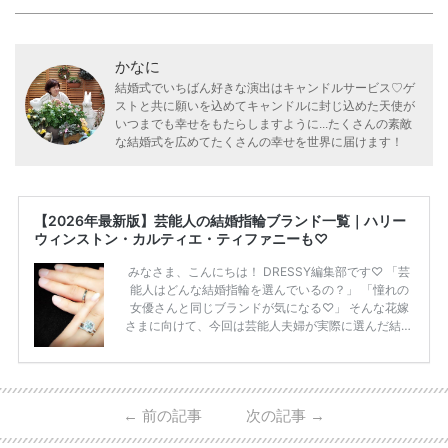
かなに
結婚式でいちばん好きな演出はキャンドルサービス♡ゲ
ストと共に願いを込めてキャンドルに封じ込めた天使が
いつまでも幸せをもたらしますように...たくさんの素敵
な結婚式を広めてたくさんの幸せを世界に届けます！
【2026年最新版】芸能人の結婚指輪ブランド一覧｜ハリー
ウィンストン・カルティエ・ティファニーも♡
みなさま、こんにちは！ DRESSY編集部です♡ 「芸
能人はどんな結婚指輪を選んでいるの？」 「憧れの
女優さんと同じブランドが気になる♡」 そんな花嫁
さまに向けて、今回は芸能人夫婦が実際に選んだ結婚
指輪・婚約指輪をブランド別にまとめました！ ハリ
ーウィンストンやカルティエ、ティファニーなど世界
的ハイブランドから、俄（NIWAKA）やI-PRIMOなど
日本で人気のブランドまで幅広くご紹介。 さらに、
←
前の記事
次の記事
→
・愛用している芸能人夫婦 ・リングの特徴や魅力 ・
推定価格帯 ・花嫁人気が高い理由 などもあわせて解