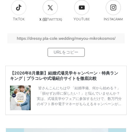
TikTok
旧
YouTube
Instagram
Ｘ(
Twitter)
https://dressy.pla-cole.wedding/meyou-mikrokosmos/
【2026年8月最新】結婚式場見学キャンペーン・特典ラン
キング｜プラコレや式場紹介サイトを徹底比較
皆さんこんにちは♡ 「結婚準備、何から始める？」
「損せずお得に探したい！」と悩んでいませんか？
実は、式場見学やフェアに参加するだけで、数万円分
のギフト券や電子マネーがもらえるキャンペーンがあ
ります。 ただし、サイトごとに特典額や条件が違う
ため、比較せずに選ぶと損をしてしまうことも……。
そこでこの記事では、【2026年8月最新】結婚式場見
学キャンペーン特典ランキングを公開！ 比較サイ
ト：プラコレ、ゼクシィ、ハナユメ、マイナビ 掲載