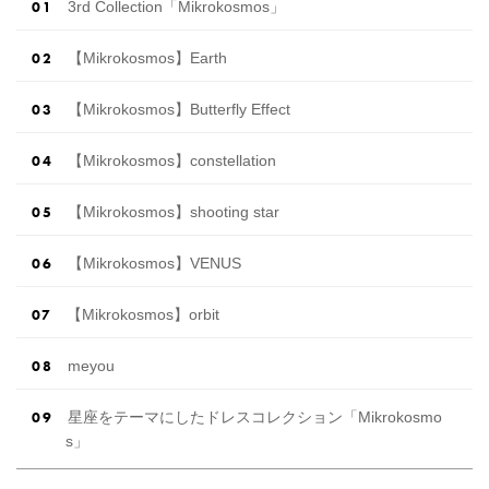
3rd Collection「Mikrokosmos」
【Mikrokosmos】Earth
【Mikrokosmos】Butterfly Effect
【Mikrokosmos】constellation
【Mikrokosmos】shooting star
【Mikrokosmos】VENUS
【Mikrokosmos】orbit
meyou
星座をテーマにしたドレスコレクション「Mikrokosmo
s」