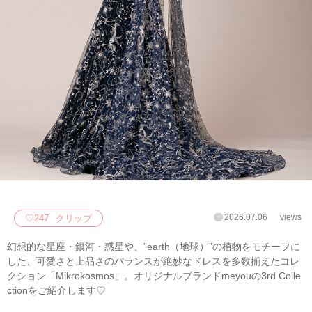
2026.07.06
views
♡
247
クリップ
幻想的な星座・銀河・惑星や、”earth（地球）”の植物をモチーフに
した、可愛さと上品さのバランスが絶妙なドレスを多数揃えたコレ
クション「Mikrokosmos」。オリジナルブランドmeyouの3rd Colle
ctionをご紹介します♡