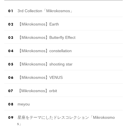
3rd Collection「Mikrokosmos」
【Mikrokosmos】Earth
【Mikrokosmos】Butterfly Effect
【Mikrokosmos】constellation
【Mikrokosmos】shooting star
【Mikrokosmos】VENUS
【Mikrokosmos】orbit
meyou
星座をテーマにしたドレスコレクション「Mikrokosmo
s」