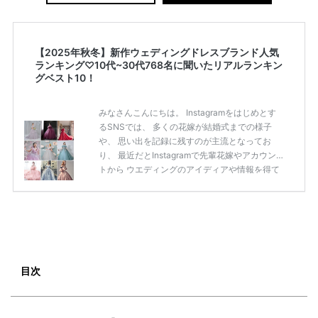
【2025年秋冬】新作ウェディングドレスブランド人気
ランキング♡10代~30代768名に聞いたリアルランキン
グベスト10！
みなさんこんにちは。 Instagramをはじめとす
るSNSでは、 多くの花嫁が結婚式までの様子
や、 思い出を記録に残すのが主流となってお
り、 最近だとInstagramで先輩花嫁やアカウン
トから ウエディングのアイディアや情報を得て
いる花嫁が増えてきていますよね。 ​ 今回は常に
アンテナをはっている TikTok、Instagramユー
ザー768名が 2025年秋冬新作ドレスコレクショ
ンの 人気投票に参加しました。 こちらの記事で
は集計結果をリアルなランキングにまとめてい
ます。 (※2025年8月の調査結果です) ​​ ドレスの
こだわりに関するアンケートでは、 全体の86％
目次
の女性がドレスにこ […]
続きを読む