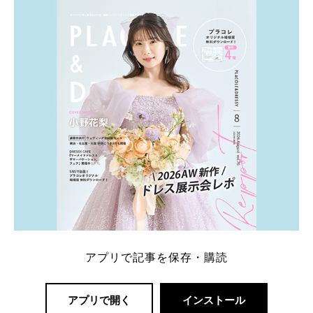
内容：特典金額・条件・応募方法・注意点 「どこが
一番お得？」「プラコレの特典は？」といった疑問も
解決します。 まずは診断で候補を絞れる「ウェディ
ング診断」か、体験型 […]
続きを読む
アプリで記事を保存・購読
アプリで開く
インストール