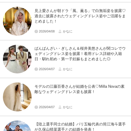
見上愛さんが朝ドラ「風、薫る」で白無垢姿を披露♡
過去に披露されたウェディングドレス姿やご活躍をま
とめました！
2026/04/08
かなに
ばんばんざい・ぎしさん＆桜井美悠さんが関コレでウ
ェディングドレス姿を披露！着用ドレス詳細や入籍
日・馴れ初め・第一子妊娠もまとめました◎
2026/04/07
かなに
モデルの江藤百香さんが結婚を公表♡Milla Novaの素
敵なウェディングドレス姿も披露！
2026/04/07
かなに
【陸上選手同士の結婚】パリ五輪代表の筒江海斗選手
が久保山晴菜選手との結婚を発表！