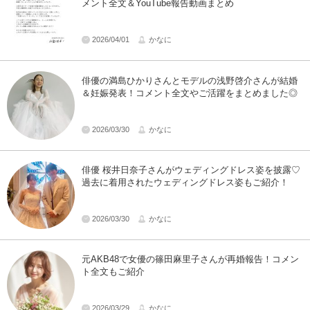
メント全文＆YouTube報告動画まとめ
2026/04/01
かなに
俳優の満島ひかりさんとモデルの浅野啓介さんが結婚
＆妊娠発表！コメント全文やご活躍をまとめました◎
2026/03/30
かなに
俳優 桜井日奈子さんがウェディングドレス姿を披露♡
過去に着用されたウェディングドレス姿もご紹介！
2026/03/30
かなに
元AKB48で女優の篠田麻里子さんが再婚報告！コメン
ト全文もご紹介
2026/03/29
かなに