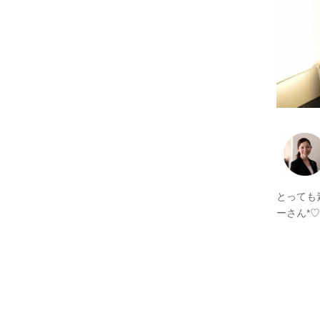
とっても
ーさん*
♡