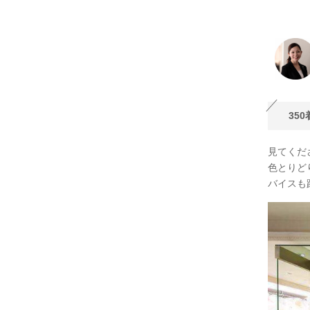
35
見てくだ
色とりど
バイスも