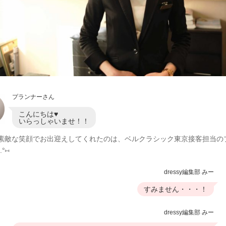
プランナーさん
こんにちは♥
いらっしゃいませ！！
素敵な笑顔でお出迎えしてくれたのは、ベルクラシック東京接客担当の
.°
⑅
dressy編集部 みー
すみません・・・！
dressy編集部 みー