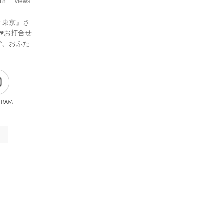
18
views
ク東京』さ
♥お打合せ
で、おふた
gram