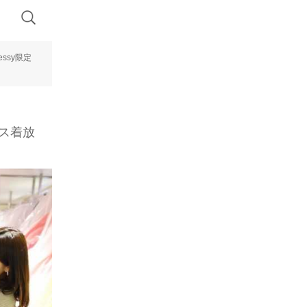
ssy限定
レス着放