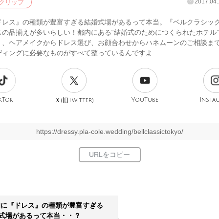
2017.04.
クリップ
ドレス』の種類が豊富すぎる結婚式場があるって本当。『ベルクラシッ
スの品揃えが多いらしい！都内にある“結婚式のためにつくられたホテル”
く、ヘアメイクからドレス選び、お顔合わせからハネムーンのご相談ま
ディングに必要なものがすべて整っているんですよ
kTok
旧
YouTube
Insta
Ｘ(
Twitter)
https://dressy.pla-cole.wedding/bellclassictokyo/
に『ドレス』の種類が豊富すぎる
式場があるって本当・・？