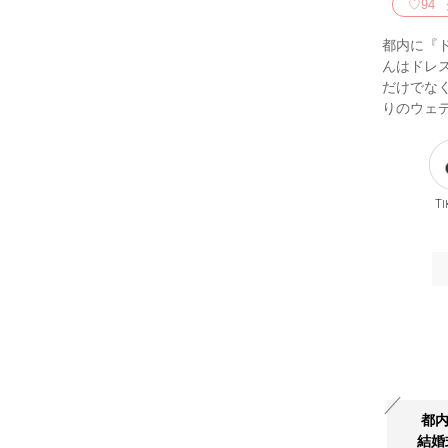
♡
94
都内に『
んはドレ
だけでな
りのウェ
Ti
都内
結婚