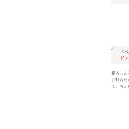
『ベ
ドレ
都内にあ
お打合せ
で、おふ