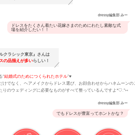
dressy編集部 みー
ドレスをたくさん着たい花嫁さまのためにわたし素敵な式
場を紹介したい！！
ルクラシック東京』さんは
スの品揃えが多い
らしい！
る“
結婚式のためにつくられたホテル
”♥
だけでなく、ヘアメイクからドレス選び、お顔合わせからハネムーンの
たりのウェディングに必要なものがすべて整っているんですよ*
♡
.°
⑅
dressy編集部 みー
でもドレスが豊富ってホントかな？