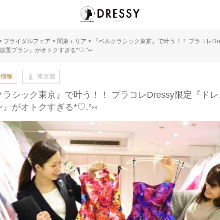
>
ブライダルフェア
>
関東エリア
>
『ベルクラシック東京』で叶う！！ プラコレDre
放題プラン』がオトクすぎる*♡.°⑅
な情報
東京都
ラシック東京』で叶う！！ プラコレDressy限定『ド
』がオトクすぎる*♡.°⑅