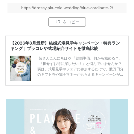
https://dressy.pla-cole.wedding/blue-cordinate-2/
【2026年8月最新】結婚式場見学キャンペーン・特典ラン
キング｜プラコレや式場紹介サイトを徹底比較
皆さんこんにちは♡ 「結婚準備、何から始める？」
「損せずお得に探したい！」と悩んでいませんか？
実は、式場見学やフェアに参加するだけで、数万円分
のギフト券や電子マネーがもらえるキャンペーンがあ
ります。 ただし、サイトごとに特典額や条件が違う
ため、比較せずに選ぶと損をしてしまうことも……。
そこでこの記事では、【2026年8月最新】結婚式場見
学キャンペーン特典ランキングを公開！ 比較サイ
ト：プラコレ、ゼクシィ、ハナユメ、マイナビ 掲載
内容：特典金額・条件・応募方法・注意点 「どこが
一番お得？」「プラコレの特典は？」といった疑問も
解決します。 まずは診断で候補を絞れる「ウェディ
ング診断」か、体験型 […]
続きを読む