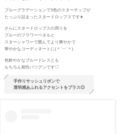
ブルーグラデーションで3色のスターチップが
たっぷり詰まったスタードロップスです✬
さらにスタードロップスの周りを
ブルーのフラワーペタルと
スターシャワーで囲んでより爽やかで
華やかなコーディネートに(＊
´
︶
`
＊)
色鮮やかなブルードレスとも
もちろん相性バツグンです♡
手作りサッシュリボンで
透明感あふれるアクセントをプラス◎