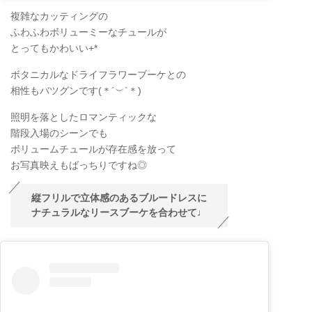
複雑なカッティングの
ふわふわボリューミーなチュールが
とってもかわいい+*
ボタニカルなドライフラワーブーケとの
相性もバツグンです(＊
´
︶
`
＊)
照明を落としたロマンティックな
階段入場のシーンでも
ボリュームチュールが存在感を放って
お写真映えもばっちりですね◎
縦フリルで立体感のあるブルードレスに
ナチュラルなリースブーケを合わせて♩