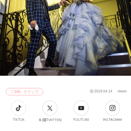
2019.04.14
views
♡
165
クリップ
TikTok
旧
YouTube
Instagram
Ｘ(
Twitter)