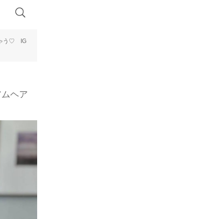
う♡ IG
アムヘア