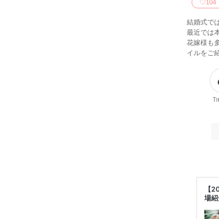
♡
104
結婚式で
最近では
花嫁様も
イルをご
Ti
【2
場紹