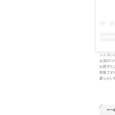
シニヨン
お花のコ
お団子だ
和装です
柔らかい
✂︎