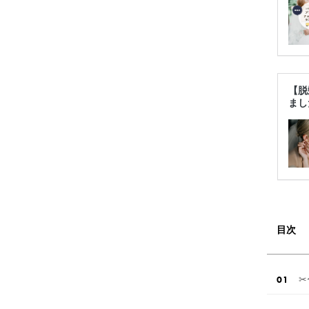
【脱
まし
目次
✂