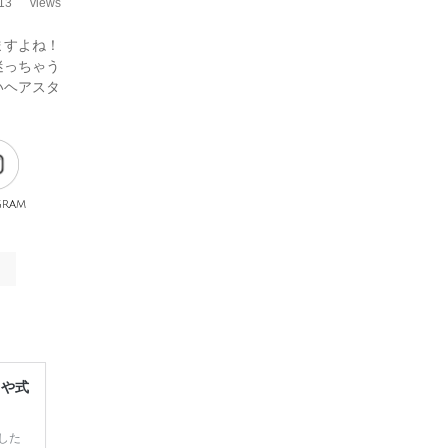
13
views
ますよね！
迷っちゃう
いヘアスタ
gram
レや式
した