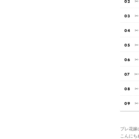
✂
✂
✂
✂
✂
✂
✂
✂
プレ花嫁
こんにち