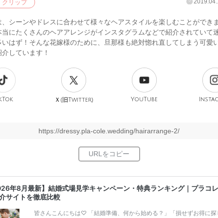
2019.04.
クリップ
は、シーンやドレスに合わせて様々なヘアスタイルを楽しむことができ
本当にたくさんのヘアアレンジがインスタグラムなどで紹介されていて
多いはず！そんな花嫁様のために、旦那様も絶対惚れ直してしまう可愛
紹介しています！
kTok
旧
YouTube
Insta
Ｘ(
Twitter)
https://dressy.pla-cole.wedding/hairarrange-2/
026年8月最新】結婚式場見学キャンペーン・特典ランキング｜プラコ
介サイトを徹底比較
皆さんこんにちは♡ 「結婚準備、何から始める？」「損せずお得に探