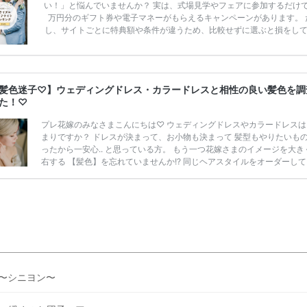
い！」と悩んでいませんか？ 実は、式場見学やフェアに参加するだけ
万円分のギフト券や電子マネーがもらえるキャンペーンがあります。 
し、サイトごとに特典額や条件が違うため、比較せずに選ぶと損をし
うことも……。 そこでこの記事では、【2026年8月最新】結婚式場見
ンペーン特典ランキングを公開！ 比較サイト：プラコレ、ゼクシィ、
メ、マイナビ 掲載内容：特典金額・条件・応募方法・注意点 「どこが
得？」「プラコレの特典は？」といった疑問も解決します。 まずは診
髪色迷子♡】ウェディングドレス・カラードレスと相性の良い髪色を調
補を絞れる「ウェディング診断」か、体験型 […]
続きを読む
た！♡
プレ花嫁のみなさまこんにちは♡ ウェディングドレスやカラードレスは
まりですか？ ドレスが決まって、お小物も決まって 髪型もやりたいも
ったから一安心.. と思っている方。 もう一つ花嫁さまのイメージを大き
右する 【髪色】を忘れていませんか!? 同じヘアスタイルをオーダーして
色ひとつでそのイメージはがらりと変わります。 本当になりたい花嫁姿
実に近づくなら 髪型も研究しておくことをおすすめします◎ 今回はそ
嫁さまの【髪色】に注目して 色々なお写真をご紹介していきますので、
何も考えていなかった..！という方も ぜひ参考にしてみてくださいね◎ 
選したアイテムだけ […]
続きを読む
︎〜シニヨン〜