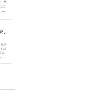
で、数
ただ
てしま
学キャ
ハナユ
一番お
断で候
査し
 お決
のを絞
く左
も 髪
に着
んな花
 まだ
【厳