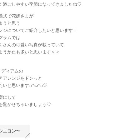
く過ごしやすい季節になってきましたね♡
婚式で花嫁さまが
まうと思う
ンジについてご紹介したいと思います！
グラムでは
くさんの可愛い写真が載っていて
まうかたも多いと思います＞＜
ミディアムの
アアレンジをドンっと
たいと思います∩^ω^∩♡
型にして
を驚かせちゃいましょう♡
〜シニヨン〜