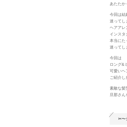
あたたか
今回は結
迷ってし
ヘアアレ
インスタ
本当にた
迷ってし
今回は
ロング&
可愛いヘ
ご紹介し
素敵な髪
旦那さん
✂︎