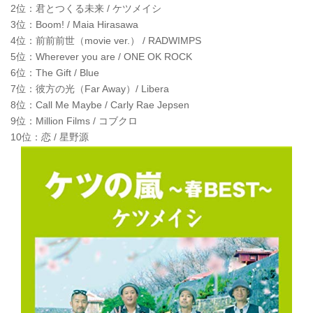
2位：君とつくる未来 / ケツメイシ
3位：Boom! / Maia Hirasawa
4位：前前前世（movie ver.） / RADWIMPS
5位：Wherever you are / ONE OK ROCK
6位：The Gift / Blue
7位：彼方の光（Far Away）/ Libera
8位：Call Me Maybe / Carly Rae Jepsen
9位：Million Films / コブクロ
10位：恋 / 星野源