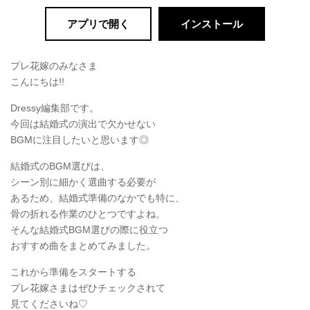
アプリで開く
インストール
プレ花嫁のみなさま
こんにちは!!
Dressy編集部です。
今回は結婚式の演出で欠かせない
BGMに注目したいと思います◎
結婚式のBGM選びは、
シーン別に細かく選曲する必要が
あるため、結婚式準備のなかでも特に、
骨の折れる作業のひとつですよね。
そんな結婚式BGM選びの際に役立つ
おすすめ曲をまとめてみました。
これから準備をスタートする
プレ花嫁さまはぜひチェックされて
見てくださいね♡