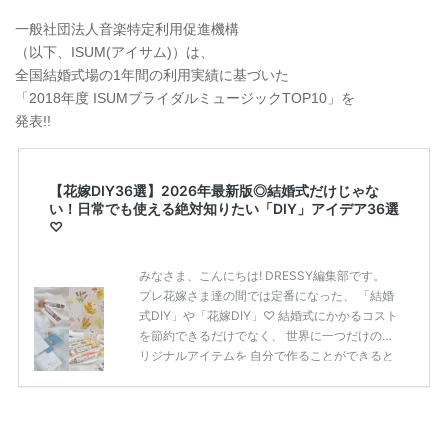
一般社団法人音楽特定利用促進機構
（以下、ISUM(アイサム)）は、
全国結婚式場の1年間の利用実績に基づいた
「2018年度 ISUMブライダルミュージックTOP10」を
発表!!
【花嫁DIY36選】2026年最新版◎結婚式だけじゃな
い！日常でも使える絶対知りたい「DIY」アイデア36選
♡
みなさま、こんにちは! DRESSY編集部です。
プレ花嫁さま達の間では定番になった、 「結婚
式DIY」や「花嫁DIY」♡ 結婚式にかかるコスト
を節約できるだけでなく、 世界に一つだけのオ
リジナルアイテムを 自分で作ることができると
いうのが魅力ですよね◎ そこで今回は、「花嫁
DIY」におすすめしたい 定番アイテムからトレ
ンドのおしゃれアイテムまで まとめてご紹介し
ます♡ ぜひ最後までcheckして オリジナルアイ