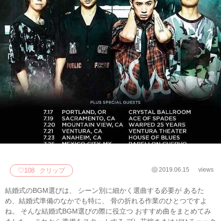
2019.06.15
views
♡
108
クリップ
結婚式のBGM選びは、 シーン別に細かく選曲する必要が あるた
め、結婚式準備のなかでも特に、 骨の折れる作業のひとつですよ
ね。 そんな結婚式BGM選びの際に役立つ おすすめ曲をまとめてみ