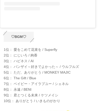
♡BGM♡
1位： 愛をこめて花束を / Superfly
2位： にじいろ / 絢香
3位： ハピネス / AI
4位： バンザイ～好きでよかった～ / ウルフルズ
5位： ただ、ありがとう / MONKEY MAJIC
6位： The Gift / Blue
7位： ベイビー・アイラブユー / シェネル
8位： 永遠 / BENI
9位： 君とつくる未来 / ケツメイシ
10位： ありがとう / いきものがかり