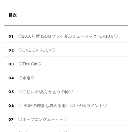
テムを作ってみてくださいね◎ ＼花嫁必見／今
月の式場探しで特典が貰えるサイトランキング
♡ 【7月はとっても豪華◎*】式場探しで特典が
目次
貰えるサイトランキング♡♥各社のキャンペー
ン内容をま […]
続きを読む
♡2018年度 ISUMブライダルミュージックTOP10ｈ♡
♡ONE OK ROCK♡
♡The Gift♡
♡永遠♡
♡にじいろ/ありがとうの輪♡
♡ISUMの理事も務める湯川れい子氏コメント♡
♡オープニングムービー♡