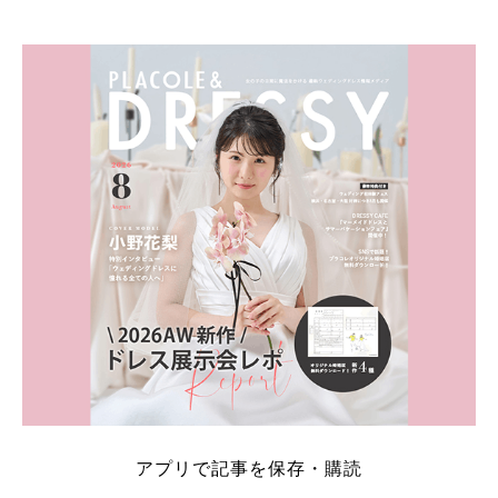
そこでこの記事では、【2026年8月最新】結婚式場見
学キャンペーン特典ランキングを公開！ 比較サイ
ト：プラコレ、ゼクシィ、ハナユメ、マイナビ 掲載
内容：特典金額・条件・応募方法・注意点 「どこが
一番お得？」「プラコレの特典は？」といった疑問も
解決します。 まずは診断で候補を絞れる「ウェディ
ング診断」か、体験型 […]
続きを読む
アプリで記事を保存・購読