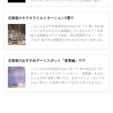
ないけれどロケーションフォトだけは北海道で撮りた
い！ でも北海道といっても広すぎてどこで撮影すれば
いいのか分からない。。 という方も多いのではないで
しょうか。 そんな方向けに今回は道内各地のオススメ
北海道のキラキライルミネーション5選♡
撮影スポットをご紹介致します♡♡ 北海道といっても
かなり大きく、撮影スポットもたどり着くまでにかな
こんにちは♡♡北海道担当のyuuです･:*+. 寒い日が続
りの距離と時間が必要になる場合があります・・ です
いていますがみなさん体調崩していませんか？？北海
ので、北海道で撮影する際には必ず、撮影したい「ス
道では朝晩はマイナス気温、外は雪景色です！！ブル
ポット」と「そこまでの距離」を把握した上で決める
ブル))’” 家の中は床暖房でポカポカですが一歩外に出れ
こ […]
続きを読む
ば凍えます！！ さて今回はクリスマスのイルミネーシ
ョンということで、北海道特に雪景色の中のイルミネ
ーションとなると特に輝いて綺麗です˚₊⁎･:*+. そんな北
海道のクリスマスイルミネーション5選♡♡ご紹介した
北海道のおすすめデートスポット「道東編」♡♡
いと思います！！let’s go!! ※クリスマス後も冬季の間は
開催しているものもありますので、是非観に行ってみ
こんにちは♪♪北海道のyuuです･:*+.★今回は2人で行
てください！！ 【北海道】好きな場所で結婚式が出来
きたい！！オススメデートスポット「道東編」をお伝
ること知ってましたか […]
続きを読む
えします♪♪ 道東と聞いても、あまりピンとこないです
よね？笑 むしろ道外に住んでる方だと全くわからない
と思います。何故なら北海道に旅行！となれば大体は
道央の「札幌」に行くのではないかと思います☆*:.｡.
札幌市から道東の「帯広市」までは車で約3時間、そし
て1番端の「知床」までとなると、7時間かかります。
なかなか行けないですよね！？ですがこの道東地域は
実は私の故郷でもあり(笑)美味しいスイーツの町であっ