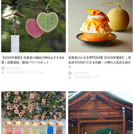
【2026年最新】北海道の縁結び神社おすすめ8
北海道のかき氷専門店8選【2026年最新】｜有
選｜恋愛成就・最強パワースポット
名店や行列のできる札幌・小樽の人気店を紹介
♡
2026/06/25
【北海道公認】しらすごはん
2026/05/26
【北海道公認】リサ