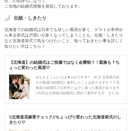
性」の気持ちになって、
ご当地の結婚式情報を発信しております♩
伝統・しきたり
北海道での結婚式は日本でも珍しい風習が多く、ゲストが本州か
ら来る挙式は戸惑いが多くなってしまうことも。伝統・しきたり
など北海道挙式で気をつけたいこと、知っておきたい事を詳しく
知りたい方はこちら！
【北海道】の結婚式はご祝儀ではなく会費制？！親族も？ち
ょっと変わった風習♡
みなさまこんにちは★yuuです☆*。:☆彡 北海道の友
人や親戚の結婚式に参列したことはありますか？？北
海道の結婚式では本州とは少し違った風習があります
♫今回は北海道の結婚式に初めて参列する方、また北
海道へ嫁いで、これから結婚式を挙げる花嫁様♡○*:○
本州の違いに驚くこともあるかもしれませんが、どん
な風習なのか、どうしたら良いのかを中心に書いてい
きます♫北海道ならではの結婚式、楽しんでいってく
\\北海道花嫁要チェック//ちょっぴり変わった北海道挙式のし
ださい♡○:＊。 ご祝儀はいりません！笑 会費制で
きたり♡
す！！ ん？ご祝儀はいらないのっ？？驚かれる方も
いらっしゃるかもしれません。そうです！！いらない