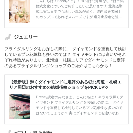
こんにちは！Bonn⁎*です！ 今回は北海道ならではの結
のです！！笑 北海道の8割の結婚式はご祝儀では […]
婚式文化についてご紹介したいと思います☆ 北海道挙
続きを読む
式は実は日本でも珍しい風習が多く、道内出身者同士
のカップルであればスムーズですが 道外出身者と道内
出身者カップルや、ゲストが本州から来る挙式は 戸惑
いが多くなってしまうことも・・・ 私自身も道内と道
外出身者での挙式でしたので 戸惑うことだらけでし
ジュエリー
た..。 本州との違いや、気をつけるべきポイントを事
前に押さえておくことで 挙式を控えているカップル
ブライダルリングをお探しの際に、 ダイヤモンドを重視して検討
も、ゲストとして参加予定の方も 挙式をよりスムーズ
しているプレ花嫁様も多いのでは？ ダイヤモンドには違いやそれ
楽しめることと思いますので、分かりやすくまとめて
みました♡ ざっくりと北海道婚とは？ […]
続きを読
ぞれ特徴があります。北海道・札幌エリアでダイヤモンドに定評
む
のあるブライダルリングショップのご紹介はこちらから！
【最新版】輝くダイヤモンドに定評のある◎北海道・札幌エ
リア周辺のおすすめの結婚指輪ショップをPICK UP♡
Dressy読者のみなさま、こんにちは！ キラキラ輝くダ
イヤモンド ブライダルリングをお探しの際に、 ダイヤ
モンドを重視して検討しているプレ花嫁様も 多いので
はないでしょうか？ 実はダイヤモンドにも違いがあ
り、 それぞれ特徴があるんです。 今回はダイヤモンド
の特徴と［北海道・札幌エリア］で ダイヤモンドに定
評のある おすすめのブライダルリングショップをご紹