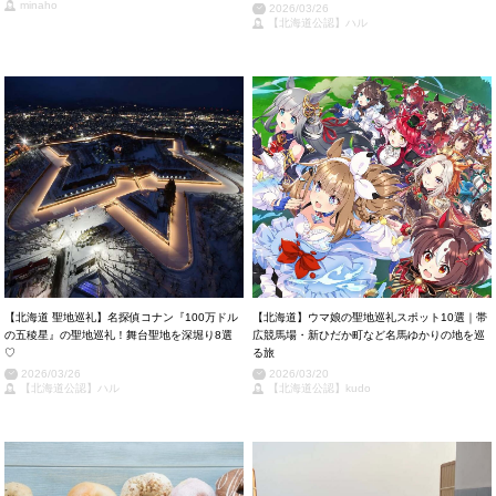
minaho
2026/03/26
【北海道公認】ハル
【北海道 聖地巡礼】名探偵コナン『100万ドル
【北海道】ウマ娘の聖地巡礼スポット10選｜帯
の五稜星』の聖地巡礼！舞台聖地を深堀り8選
広競馬場・新ひだか町など名馬ゆかりの地を巡
♡
る旅
2026/03/26
2026/03/20
【北海道公認】ハル
【北海道公認】kudo