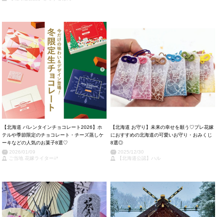
【北海道 バレンタインチョコレート2026】ホ
【北海道 お守り】未来の幸せを願う♡プレ花嫁
テルや季節限定のチョコレート・チーズ蒸しケ
におすすめの北海道の可愛いお守り・おみくじ
ーキなどの人気のお菓子8選♡
8選◎
2026/01/09
2025/12/30
ご当地 花嫁ライター⁂*
【北海道公認】ハル