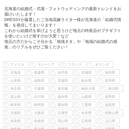
たり、日本で1番寒い地域であったり、なので特に冬に
はオススメしたい魅力がたーーっっくさん […]
続きを
北海道の結婚式・式場・フォトウェディングの最新トレンドをお
読む
届けいたします！
DRESSYが厳選したご当地花嫁ライター様が北海道の「結婚式情
報」を発信してまいります！
これから結婚式を挙げようと思うけど地元の特産品やプチギフト
を使いたいけど探すのが大変！など
地元の方だからこそ分かる「地域ネタ」や「地域の結婚式の感
覚」のリアルをぜひご覧ください！
アメリカ
マレーシア
フランス
オランダ
北海道
青森県
岩手県
宮城県
秋田県
山形県
福島県
茨城県
栃木県
群馬県
埼玉県
千葉県
東京都
神奈川県
新潟県
富山県
石川県
福井県
山梨県
長野県
岐阜県
静岡県
愛知県
三重県
滋賀県
京都府
大阪府
兵庫県
奈良県
和歌山県
鳥取県
島根県
岡山県
広島県
山口県