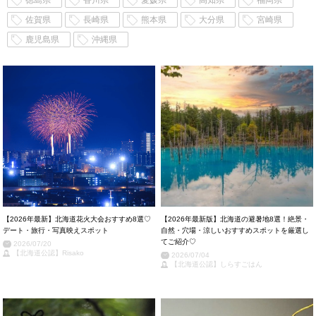
徳島県
香川県
愛媛県
高知県
福岡県
佐賀県
長崎県
熊本県
大分県
宮崎県
鹿児島県
沖縄県
【2026年最新】北海道花火大会おすすめ8選♡
【2026年最新版】北海道の避暑地8選！絶景・
デート・旅行・写真映えスポット
自然・穴場・涼しいおすすめスポットを厳選し
てご紹介♡
2026/07/20
【北海道公認】Risako
2026/07/04
【北海道公認】しらすごはん