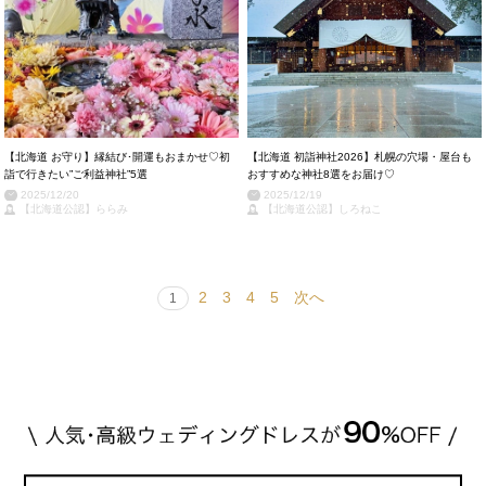
【北海道 お守り】縁結び･開運もおまかせ♡初
【北海道 初詣神社2026】札幌の穴場・屋台も
詣で行きたい”ご利益神社”5選
おすすめな神社8選をお届け♡
2025/12/20
2025/12/19
【北海道公認】ららみ
【北海道公認】しろねこ
2
3
4
5
次へ
1