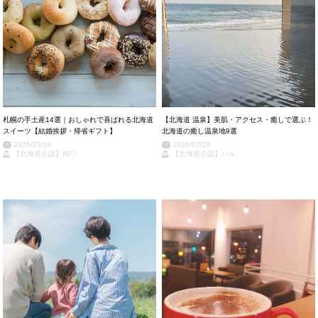
札幌の手土産14選｜おしゃれで喜ばれる北海道
【北海道 温泉】美肌・アクセス・癒しで選ぶ！
スイーツ【結婚挨拶・帰省ギフト】
北海道の癒し温泉地9選
2026/03/06
2026/02/28
【北海道公認】Rii♡
【北海道公認】ハル