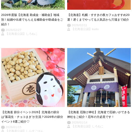
2026年度版【北海道 助成金・補助金】地域
【北海道】札幌・すすきの夜カフェおすすめ20
別！結婚や出産でもらえる補助金や助成金をご
選！遅くまでやってる人気店から穴場まで紹介
紹介！
2026/02/11
【北海道公認】kudo
2026/02/27
【北海道公認】しろねこ
【北海道 節分イベント2026】北海道の節分
【北海道 厄除け神社】北海道で厄祓いができる
は”落花生・チョコまき”が主流？2026年の節分
神社をご紹介！厄年の方必見です！
イベント8選ご紹介♡
2026/01/14
【北海道公認】しろねこ
2026/01/15
【北海道公認】しらすごはん