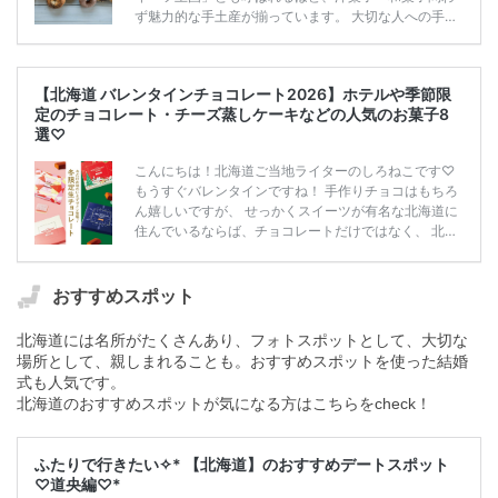
ず魅力的な手土産が揃っています。 大切な人への手土
産は、見た目も味もおしゃれでセンスの良いものを贈
りたいですよね。 今回は札幌市内で購入できる、喜ば
れること間違いなしの手土産を14店舗厳選してご紹介
【北海道 バレンタインチョコレート2026】ホテルや季節限
します。 洋菓子から和菓子まで幅広くまとめましたの
定のチョコレート・チーズ蒸しケーキなどの人気のお菓子8
で、結婚挨拶や帰省時のギフトにもぴったりです。 ▼
選♡
クーポンあり！ブライダルフェアもチェック！ 【2026
年7月最新】結婚式場見学キャンペーン・特典ランキン
こんにちは！北海道ご当地ライターのしろねこです♡
グ｜プラコレや式場紹介サイトを徹底比較 札幌 […]
続
もうすぐバレンタインですね！ 手作りチョコはもちろ
きを読む
ん嬉しいですが、 せっかくスイーツが有名な北海道に
住んでいるならば、チョコレートだけではなく、 北海
道産の乳製品や小麦粉など、素材にこだわったチーズ
蒸しケーキなど 北海道ならではのスイーツを贈るバレ
ンタインにされるのはいかがでしょうか。 今回は北海
おすすめスポット
道発祥のお菓子メーカーやホテルから厳選して、 バレ
ンタインにぴったりなスイーツ8選をご紹介しますので
北海道には名所がたくさんあり、フォトスポットとして、大切な
ぜひご覧くださいね♡ それでは早速ご紹介いたしま
場所として、親しまれることも。おすすめスポットを使った結婚
す！ ①ROYCE’「生チョコレート（ストロベリーシ
式も人気です。
ャンパン）￥1,215 北海道のお土産 […]
続きを読む
北海道のおすすめスポットが気になる方はこちらをcheck！
ふたりで行きたい✧* 【北海道】のおすすめデートスポット
♡道央編♡*