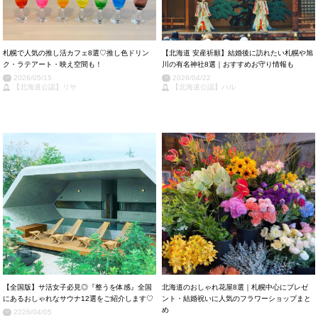
札幌で人気の推し活カフェ8選♡推し色ドリン
【北海道 安産祈願】結婚後に訪れたい札幌や旭
ク・ラテアート・映え空間も！
川の有名神社8選｜おすすめお守り情報も
2026/05/15
2026/04/22
【北海道公認】リサ
【北海道公認】ハル
【全国版】サ活女子必見◎『整うを体感』全国
北海道のおしゃれ花屋8選｜札幌中心にプレゼ
にあるおしゃれなサウナ12選をご紹介します♡
ント・結婚祝いに人気のフラワーショップまと
め
2026/04/05