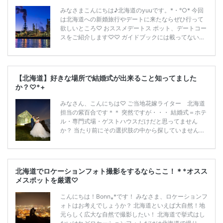
みなさまこんにちは♪北海道のyuuです。*・°○* 今回
は北海道への新婚旅行やデートに来たならぜひ行って
欲しいところ♡ おススメデートス ポット、デートコー
スをご紹介します♡♡ ガイドブックには載ってない穴
場もあるかもしれません★★ まず北海道に旅行!となっ
たらどこに行きたいですか? 中心部の札幌?ラーメンが
有名な旭川や夜景の綺麗な函館、そして海産物も食べ
たいですよね??❤ 実際にあったのですが、道外の友人
【北海道】好きな場所で結婚式が出来ること知ってました
が北海道に来るので、案内してほしい。 「一泊2日
か？♡*+
で、 札幌から旭山動物園に行って函館の夜景が見た
い!」とのこと、、、。 「無理です!!」笑 移動で半日か
みなさん、こんにちは♡ ご当地花嫁ライター 北海道
かります!笑。 北海道の大きさですが、 […]
続きを読む
担当の紫百合です＊＊ 突然ですが・・・ 結婚式＝ホテ
ル・専門式場・ゲストハウスだけだと思ってません
か？ 当たり前にその選択肢の中から探していません
か？？ 結婚式の１日は、これからのふたりの人生をス
タートする一生に一度の大切な記念日。 だからこそ、
結婚式場というカタチに捉われず、好きな場所で好き
な人達と自分達らしく挙げるのがイマドキの結婚式。
北海道でロケーションフォト撮影をするならここ！＊*オスス
ふたりの思い出の場所、よく行く場所、理想とするシ
メスポットを厳選♡
チュエーション・・・ イマドキは、どんな場所でも自
分好みの結婚式場に変身してしまうんです！！！ 結婚
こんにちは！Bonn⁎*です！ みなさま、ロケーションフ
式場探しを始めたプレ花嫁のみなさんに 選択肢が無限
ォトはお考えでしょうか？ 北海道といえば大自然！地
大にある […]
続きを読む
元らしく広大な自然で撮影したい！ 北海道で挙式はし