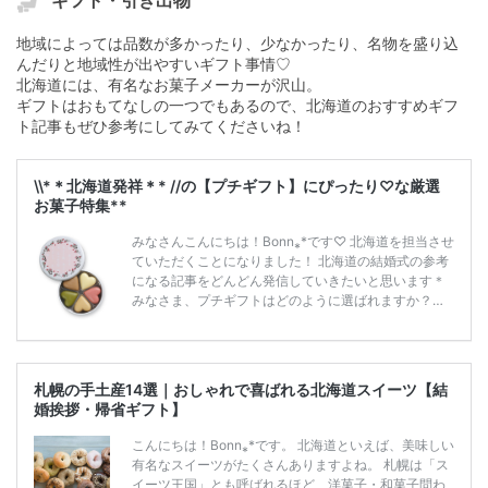
ギフト・引き出物
介します。 ぜひリング探しの際に、参考にしてくださ
い◎ またダイヤモンドでよく言われる4Cというものも
地域によっては品数が多かったり、少なかったり、名物を盛り込
理解しておくとより ダイヤモンド探しが楽しいものに
んだりと地域性が出やすいギフト事情♡
なると思いますので、そこもご紹介いたします。 ダイ
ヤモンドの4Cってなに？ 世界中でダイヤ […]
続きを読
北海道には、有名なお菓子メーカーが沢山。
む
ギフトはおもてなしの一つでもあるので、北海道のおすすめギフ
ト記事もぜひ参考にしてみてくださいね！
\\*＊北海道発祥＊* //の【プチギフト】にぴったり♡な厳選
お菓子特集**
みなさんこんにちは！Bonn⁎*です♡ 北海道を担当させ
ていただくことになりました！ 北海道の結婚式の参考
になる記事をどんどん発信していきたいと思います＊
みなさま、プチギフトはどのように選ばれますか？？
式が終わりお見送りの時間、ゲストの皆様には最後ま
で楽しんでいただきたいですよね★ カタログを見る
と、おしゃれなお菓子や雑貨など、ありすぎて決めき
れない！結婚式は決めることがありすぎて、最後のプ
札幌の手土産14選｜おしゃれで喜ばれる北海道スイーツ【結
チギフトまで気がまわらない・・ という方。地元のお
婚挨拶・帰省ギフト】
菓子や、二人の思い出の場所や地元に根付いたプレゼ
ントはいかがでしょうか♫ 今回は北海道にこだわった
こんにちは！Bonn⁎*です。 北海道といえば、美味しい
プチギフトにオススメお菓子のご紹介です♡♡ […]
続
有名なスイーツがたくさんありますよね。 札幌は「ス
きを読む
イーツ王国」とも呼ばれるほど、洋菓子・和菓子問わ