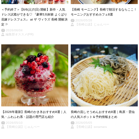
＜予約終了＞【6/6(土)7(日) 開催】新作・人気
【長崎 モーニング】長崎で朝活するならここ！
ドレス試着ができる♡ 『豪華5大体験 よくばり
モーニングおすすめカフェ8選
花嫁ドレスフェス』 at ザ ヴィラズ 長崎 開催決
2026/05/26
定 ⚐
【長崎公認】じゅんぺー
2026/06/04
編集部オススメ(PR)
【2026年最新】長崎のかき氷おすすめ8選｜人
長崎の流しそうめんおすすめ8選｜島原・雲仙
気・ふわふわ系・話題の専門店も紹介
の人気スポット＆予約情報まとめ
2026/05/10
2026/05/05
【長崎公認】じゅんぺー
【長崎公認】soramaru