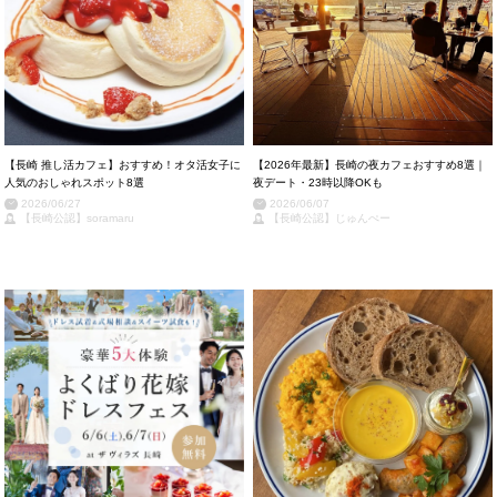
【長崎 推し活カフェ】おすすめ！オタ活女子に
【2026年最新】長崎の夜カフェおすすめ8選｜
人気のおしゃれスポット8選
夜デート・23時以降OKも
2026/06/27
2026/06/07
【長崎公認】soramaru
【長崎公認】じゅんぺー