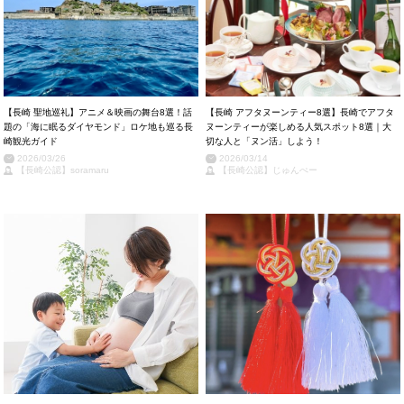
【長崎 聖地巡礼】アニメ＆映画の舞台8選！話
【長崎 アフタヌーンティー8選】長崎でアフタ
題の「海に眠るダイヤモンド」ロケ地も巡る長
ヌーンティーが楽しめる人気スポット8選｜大
崎観光ガイド
切な人と「ヌン活」しよう！
2026/03/26
2026/03/14
【長崎公認】soramaru
【長崎公認】じゅんぺー