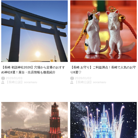
【長崎 初詣神社2026】穴場から定番のおすす
【長崎 お守り】ご利益満点！長崎で人気のお守
め神社8選！屋台・出店情報も徹底紹介
り8選♡
2026/01/03
2026/01/02
【長崎公認】soramaru
【長崎公認】soramaru