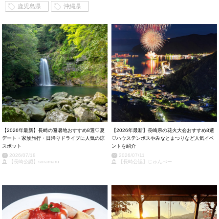
鹿児島県
沖縄県
【2026年最新】長崎の避暑地おすすめ8選♡夏
【2026年最新】長崎県の花火大会おすすめ8選
デート・家族旅行・日帰りドライブに人気の涼
♡ハウステンボスやみなとまつりなど人気イベ
スポット
ントを紹介
2026/07/18
2026/07/11
【長崎公認】soramaru
【長崎公認】じゅんぺー