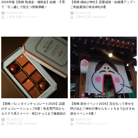
2026年版【長崎 助成金・補助金】結婚・子育
【長崎 縁結び神社】恋愛成就・結婚運アップ！
て・引っ越しで役立つ情報満載！
ご利益最強◎有名神社8選
2026/02/26
2026/02/23
ご当地 花嫁ライター⁂*
【長崎公認】soramaru
【長崎 バレンタインチョコレート2026】話題
【長崎 節分イベント2026】厄を払って幸せを
のチョコレートショップ8選！有名専門店から
呼び込む♡神社行事からモットモまでおすすめ
カステラ系スイーツ・蛇口チョコまで徹底紹介
節分イベント8選！
2026/01/11
2026/01/04
【長崎公認】soramaru
【長崎公認】じゅんぺー