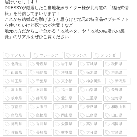
届けいたします！
DRESSYが厳選したご当地花嫁ライター様が北海道の「結婚式情
報」を発信してまいります！
これから結婚式を挙げようと思うけど地元の特産品やプチギフト
を使いたいけど探すのが大変！など
地元の方だからこそ分かる「地域ネタ」や「地域の結婚式の感
覚」のリアルをぜひご覧ください！
アメリカ
マレーシア
フランス
オランダ
北海道
青森県
岩手県
宮城県
秋田県
山形県
福島県
茨城県
栃木県
群馬県
埼玉県
千葉県
東京都
神奈川県
新潟県
富山県
石川県
福井県
山梨県
長野県
岐阜県
静岡県
愛知県
三重県
滋賀県
京都府
大阪府
兵庫県
奈良県
和歌山県
鳥取県
島根県
岡山県
広島県
山口県
徳島県
香川県
愛媛県
高知県
福岡県
佐賀県
長崎県
熊本県
大分県
宮崎県