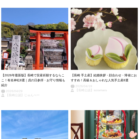
【2026年最新版】長崎で安産祈願するならこ
【長崎 手土産】結婚挨拶・顔合わせ・帰省にお
こ！有名神社8選｜戌の日参拝・お守り情報も
すすめ！高級＆おしゃれな人気手土産8選
紹介
2026/04/19
【長崎公認】soramaru
2026/04/29
【長崎公認】じゅんぺー