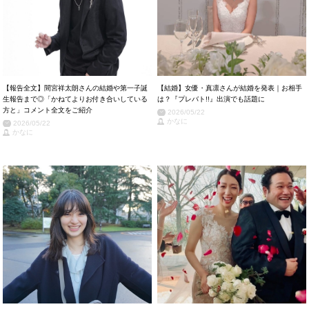
【報告全文】間宮祥太朗さんの結婚や第一子誕
【結婚】女優・真凛さんが結婚を発表｜お相手
生報告まで◎「かねてよりお付き合いしている
は？『プレバト!!』出演でも話題に
方と」コメント全文をご紹介
2026/05/22
かなに
2026/05/22
かなに