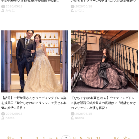
手&NARAKU(旧EVIL)選手が結婚を公表♡
ン奏者＆ドラマーのゆきまちさんが結婚報告♡
2026/05/18
2026/05/18
かなに
かなに
【話題】中野綾香さんがウェディングドレス姿
【なちょす(徳本夏恵)さん】ウェディングドレ
を披露♡『時計じかけのマリッジ』で見せる本
ス姿が話題♡結婚発表の真相は？『時計じかけ
気の婚活に注目！
のマリッジ』出演を解説！
2026/05/16
2026/05/15
nacha
nacha
前へ
1
…
3
4
5
6
8
9
10
11
…
97
次へ
7