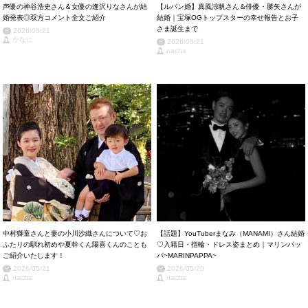
声優の神谷浩史さん＆女優の逢沢りなさんが結
【ルパン婚】真風涼帆さん＆俳優・勝矢さんが
婚発表◎双方コメント全文ご紹介
結婚｜宝塚OGトップスターの幸せ報告とお子
さま誕生まで
2026/05/21
かなに
2026/05/21
nacha
中村獅童さんと妻の小川沙織さんについて♡お
【話題】YouTuberまなみ（MANAMI）さん結婚
ふたりの馴れ初めや夏幹くん陽喜くんのことも
♡入籍日・指輪・ドレス姿まとめ｜マリンパッ
ご紹介いたします！
パ~MARINPAPPA~
2026/05/21
2026/05/20
nacha
nacha