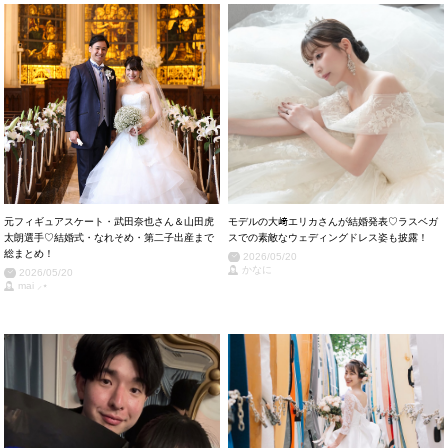
元フィギュアスケート・武田奈也さん＆山田虎
モデルの大﨑エリカさんが結婚発表♡ラスベガ
太朗選手♡結婚式・なれそめ・第二子出産まで
スでの素敵なウェディングドレス姿も披露！
総まとめ！
2026/05/20
かなに
2026/05/20
mai ⸝⋆