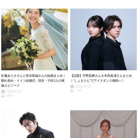
佐藤ありささんと長谷部誠さんの結婚まとめ｜
【話題】宇野昌磨さん＆本田真凜さんまとめ
馴れ初め・ドイツ結婚式・現在・子供2人の家
｜“しょまりん”でアイスダンス挑戦へ！
族エピソード
2026/05/22
♡mii
2026/05/22
wake