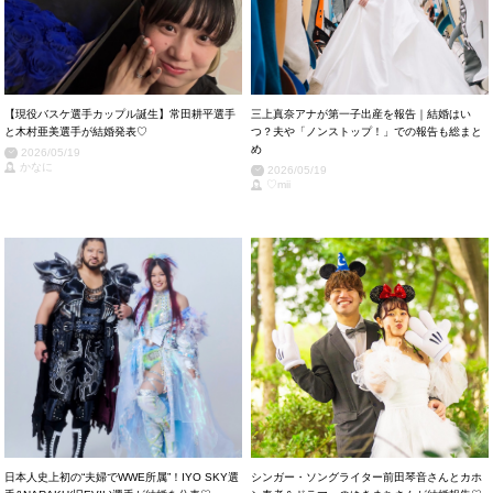
【現役バスケ選手カップル誕生】常田耕平選手
三上真奈アナが第一子出産を報告｜結婚はい
と木村亜美選手が結婚発表♡
つ？夫や「ノンストップ！」での報告も総まと
め
2026/05/19
かなに
2026/05/19
♡mii
日本人史上初の“夫婦でWWE所属”！IYO SKY選
シンガー・ソングライター前田琴音さんとカホ