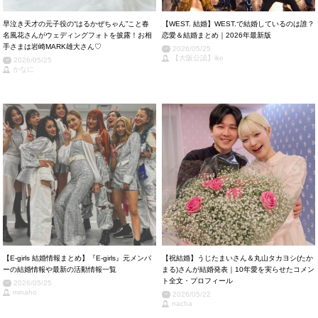
早泣き天才の元子役の“はるかぜちゃん”こと春
【WEST. 結婚】WEST.で結婚しているのは誰？
名風花さんがウェディングフォトを披露！お相
恋愛＆結婚まとめ｜2026年最新版
手さまは岩崎MARK雄大さん♡
2026/05/25
【大阪公認】iko
2026/05/25
かなに
【E-girls 結婚情報まとめ】『E-girls』元メンバ
【祝結婚】うじたまいさん＆丸山タカヨシ(たか
ーの結婚情報や最新の活動情報一覧
まる)さんが結婚発表｜10年愛を実らせたコメン
ト全文・プロフィール
2026/05/25
minaho
2026/05/22
nacha