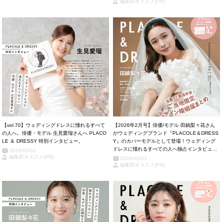
編集部オススメ(PR)
【vol.70】ウェディングドレスに憧れるすべて
【2026年2月号】俳優/モデル 田鍋梨々花さん
の人へ。俳優・モデル 生見愛瑠さんへ PLACO
がウェディングブランド『PLACOLE＆DRESS
LE ＆ DRESSY 特別インタビュー。
Y』のカバーモデルとして登場！ウェディング
ドレスに憧れるすべての人へ独占インタビュー
2026/03/01
編集部オススメ(PR)
＆撮り下ろしカット掲載！
2026/02/01
編集部オススメ(PR)