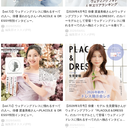
【vol.72】ウェディングドレスに憧れるすべて
【2026年4月号】俳優 渡邉美穂さんがウェディ
の人へ。俳優 葵わかなさんへPLACOLE ＆ DR
ングブランド『PLACOLE＆DRESSY』のカバ
ESSY特別インタビュー。
ーモデルとして登場！ウェディングドレスに憧
れるすべての人へ独占インタビュー＆撮り下ろ
2026/05/01
編集部オススメ(PR)
しカット掲載！
2026/04/01
編集部オススメ(PR)
【vol.71】ウェディングドレスに憧れるすべて
【2026年3月号】俳優・モデル 生見愛瑠さんが
の人へ。俳優 渡邉美穂さんへPLACOLE ＆ DR
ウェディングブランド『PLACOLE＆DRESS
ESSY特別インタビュー。
Y』のカバーモデルとして登場！ウェディング
ドレスに憧れるすべての人へ独占インタビュー
2026/04/01
編集部オススメ(PR)
＆撮り下ろしカット掲載！
2026/03/01