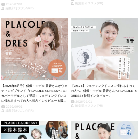
しカット掲載！
編集部オススメ(PR)
2026/07/01
編集部オススメ(PR)
【2026年6月号】俳優・モデル 香音さんがウェ
【vol.74】ウェディングドレスに憧れるすべて
ディングブランド『PLACOLE＆DRESSY』の
の人へ。俳優・モデル 香音さんへPLACOLE ＆
カバーモデルとして登場！ウェディングドレス
DRESSY特別インタビュー。
に憧れるすべての人へ独占インタビュー＆撮り
2026/06/01
下ろしカット掲載！
編集部オススメ(PR)
2026/06/01
編集部オススメ(PR)