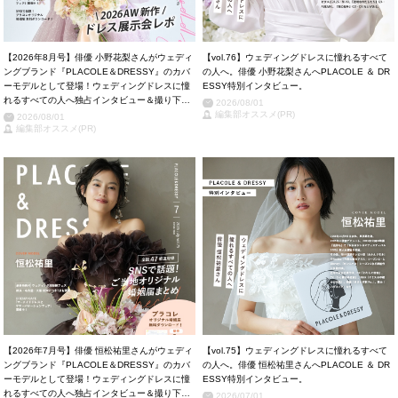
【2026年8月号】俳優 小野花梨さんがウェディ
【vol.76】ウェディングドレスに憧れるすべて
ングブランド『PLACOLE＆DRESSY』のカバ
の人へ。俳優 小野花梨さんへPLACOLE ＆ DR
ーモデルとして登場！ウェディングドレスに憧
ESSY特別インタビュー。
れるすべての人へ独占インタビュー＆撮り下ろ
2026/08/01
しカット掲載！
編集部オススメ(PR)
2026/08/01
編集部オススメ(PR)
【2026年7月号】俳優 恒松祐里さんがウェディ
【vol.75】ウェディングドレスに憧れるすべて
ングブランド『PLACOLE＆DRESSY』のカバ
の人へ。俳優 恒松祐里さんへPLACOLE ＆ DR
ーモデルとして登場！ウェディングドレスに憧
ESSY特別インタビュー。
れるすべての人へ独占インタビュー＆撮り下ろ
2026/07/01