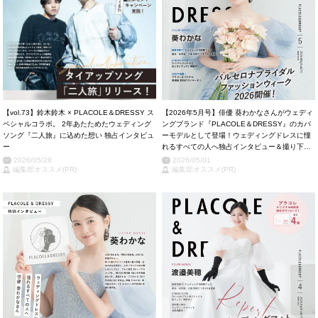
【vol.73】鈴木鈴木 × PLACOLE＆DRESSY ス
【2026年5月号】俳優 葵わかなさんがウェディ
ペシャルコラボ。 2年あたためたウェディング
ングブランド『PLACOLE＆DRESSY』のカバ
ソング『二人旅』に込めた想い 独占インタビュ
ーモデルとして登場！ウェディングドレスに憧
ー
れるすべての人へ独占インタビュー＆撮り下ろ
しカット掲載！
2026/05/28
2026/05/01
編集部オススメ(PR)
編集部オススメ(PR)