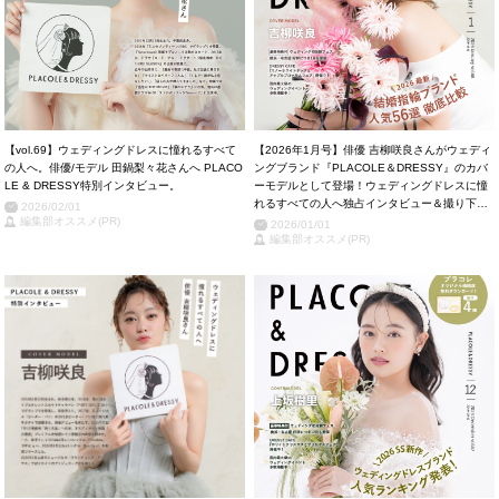
【vol.69】ウェディングドレスに憧れるすべて
【2026年1月号】俳優 吉柳咲良さんがウェディ
の人へ。俳優/モデル 田鍋梨々花さんへ PLACO
ングブランド『PLACOLE＆DRESSY』のカバ
LE & DRESSY特別インタビュー。
ーモデルとして登場！ウェディングドレスに憧
れるすべての人へ独占インタビュー＆撮り下ろ
2026/02/01
編集部オススメ(PR)
しカット掲載！
2026/01/01
編集部オススメ(PR)