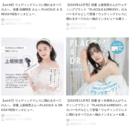
【vol.68】ウェディングドレスに憧れるすべて
【2025年12月号】俳優 上坂樹里さんがウェデ
の人へ。俳優 吉柳咲良 さんへ PLACOLE ＆ D
ィングブランド『PLACOLE＆DRESSY』のカ
RESSY特別インタビュー。
バーモデルとして登場！ウェディングドレスに
憧れるすべての人へ独占インタビュー＆撮り下
2026/01/01
編集部オススメ(PR)
ろしカット掲載！
2025/12/01
編集部オススメ(PR)
【vol.67】ウェディングドレスに憧れるすべて
【2025年11月号】俳優 佐々木美玲さんがウェ
の人へ。俳優 上坂樹里さんへPLACOLE ＆ DR
ディングブランド『PLACOLE＆DRESSY』の
ESSY特別インタビュー。
カバーモデルとして登場！ウェディングドレス
に憧れるすべての人へ独占インタビュー＆撮り
2025/12/01
編集部オススメ(PR)
下ろしカット掲載！
2025/11/01
編集部オススメ(PR)