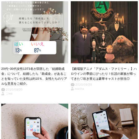
20代~30代女性1373名が回答した「結婚助成
【劇場版アニメ「アダムス・ファミリー 」】ハ
金」について、結婚したら「助成金」があるこ
ロウインの季節にぴったり！伝説の家族が帰っ
とを知っていた女性は約10％、女性たちのリア
てきた♡吹き替えは豪華キャストが担当◎
ルな意見をご紹介。
2020/09/28
nacha
2020/09/30
♡mii