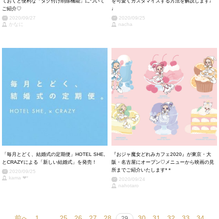
ておくと便利な「タグ付け削除機能」について
を可愛くカスタマイズする方法を解説します♩
ご紹介♡
♩
2020/09/27
2020/09/25
かなに
nacha
「毎月とどく、結婚式の定期便」HOTEL SHE,
『おジャ魔女どれみカフェ2020』が東京・大
とCRAZYによる「新しい結婚式」を発売！
阪・名古屋にオープン♡メニューから映画の見
所までご紹介いたします*＊
2020/09/25
kama ❤︎*
2020/09/24
nahotaro
前へ
1
…
25
26
27
28
30
31
32
33
34
29