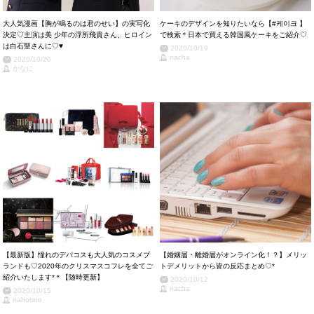
大人気漫画【胸が鳴るのは君のせい】の実写化
ケーキのデザインを知りたいなら【#케이크 】
決定♡主演は美 少年の浮所飛貴さん、ヒロイン
で検索＊日本で買える韓国風ケーキをご紹介♡
は白石聖さんに♡♥
2020/10/19
nacha
2020/10/20
かなに
【最新版】憧れのデパコスも大人気のコスメブ
【婚姻届・離婚届がオンライン化！？】メリッ
ランドも♡2020年のクリスマスコフレを全てご
トデメリットから皆の反応まとめ♡*
紹介いたします*＊【随時更新】
2020/10/12
nacha
2020/10/15
nahotaro