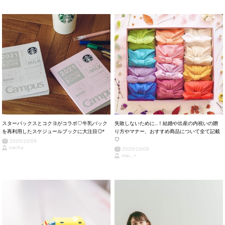
スターバックスとコクヨがコラボ♡牛乳パック
失敗しないために..！結婚や出産の内祝いの贈
を再利用したスケジュールブックに大注目◎*
り方やマナー、おすすめ商品について全て記載
♡
2020/10/09
nacha
2020/10/08
mai ⸝⋆