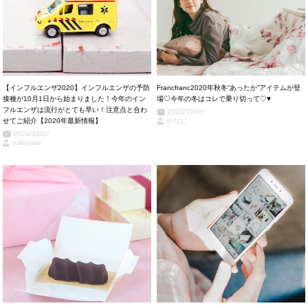
【インフルエンザ2020】インフルエンザの予防
Francfranc2020年秋冬“あったか”アイテムが登
接種が10月1日から始まりました！今年のイン
場♡今年の冬はコレで乗り切って♡♥
フルエンザは流行がとても早い！注意点と合わ
2020/10/06
せてご紹介【2020年最新情報】
かなに
2020/10/07
nahotaro