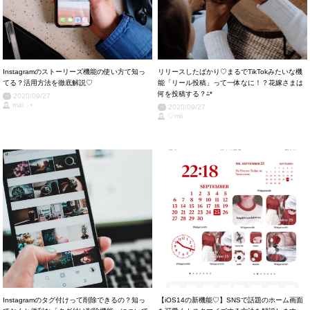
Instagramのストーリーズ機能の使い方て知っ
リリースしたばかり♡まるでTikTokみたいな機
てる？活用方法を徹底解説♡
能「リール投稿」って一体なに！？花嫁さまは
何を投稿する？⁂*
2020/09/27
mai ⸝⋆
2020/09/27
♡mii
Instagramのタグ付けって削除できるの？知っ
【iOS14の新機能♡】SNSで話題のホーム画面