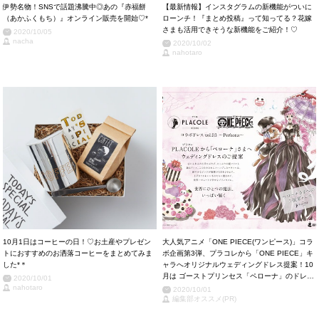
伊勢名物！SNSで話題沸騰中◎あの『赤福餅
【最新情報】インスタグラムの新機能がついに
（あかふくもち）』オンライン販売を開始♡*
ローンチ！『まとめ投稿』って知ってる？花嫁
さまも活用できそうな新機能をご紹介！♡
2020/10/05
nacha
2020/10/02
nahotaro
10月1日はコーヒーの日！♡お土産やプレゼン
大人気アニメ「ONE PIECE(ワンピース)」コラ
トにおすすめのお洒落コーヒーをまとめてみま
ボ企画第3弾、プラコレから「ONE PIECE」キ
した*＊
ャラへオリジナルウェディングドレス提案！10
⽉は ゴーストプリンセス「ペローナ」のドレス
2020/10/01
nahotaro
姿を公開！
2020/10/01
編集部オススメ(PR)