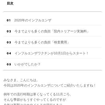
で、 ぜひチェックしてみてくださいね。 「結婚
目次
新生活支援事業（結婚助成金）」検索サイト ​特
徴１ エリアから都 […]
続きを読む
2020年のインフルエンザ
今までよりも多くの負担「院内トリアージ実施料」
今までよりも多くの負担「検査費用」
インフルエンザワクチンが10月1日からスタート！
いかがでしたか？
みなさま、こんにちは。
今回は2020年のインフルエンザについてご紹介いたしますね！
例年での流行時期は寒くなってくる11月ごろ、
そんな季節がもうすぐやってくるのですが