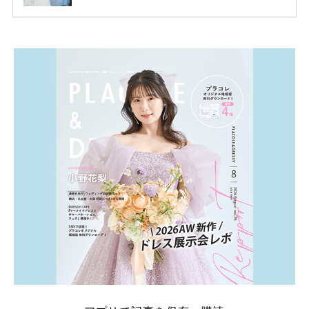
ります。 ただし、サイトごとに特典額や条件が違う
ため、比較せずに選ぶと損をしてしまうことも……。
そこでこの記事では、【2026年8月最新】結婚式場見
学キャンペーン特典ランキングを公開！ 比較サイ
ト：プラコレ、ゼクシィ、ハナユメ、マイナビ 掲載
内容：特典金額・条件・応募方法・注意点 「どこが
一番お得？」「プラコレの特典は？」といった疑問も
解決します。 まずは診断で候補を絞れる「ウェディ
ング診断」か、体験型 […]
続きを読む