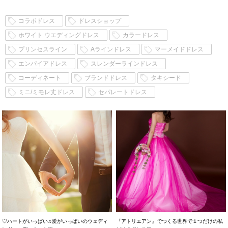
コラボドレス
ドレスショップ
ホワイト ウエディングドレス
カラードレス
プリンセスライン
Aラインドレス
マーメイドドレス
エンパイアドレス
スレンダーラインドレス
コーディネート
ブランドドレス
タキシード
ミニ/ミモレ丈ドレス
セパレートドレス
♡ハートがいっぱい♫愛がいっぱいのウェディ
『アトリエアン』でつくる世界で１つだけの私