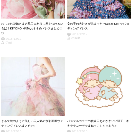
おしゃれ花嫁さま必見♡まわりに差をつけるな
女の子の大好きが詰まった**Sugar Kei**のウェ
らば！KIYOKO HATAおすすめドレスまとめ♡
ディングドレス
♡
2016/12/12
chibi✾
2016/12/12
♡mii
まるで絵のように美しい♡人気の水彩画風ウェ
パステルカラーの代表♡あのかわいい双子、キ
ディングドレスまとめ✨✨
キララコーデをまねっこしちゃおう♫
2016/12/10
2016/12/10