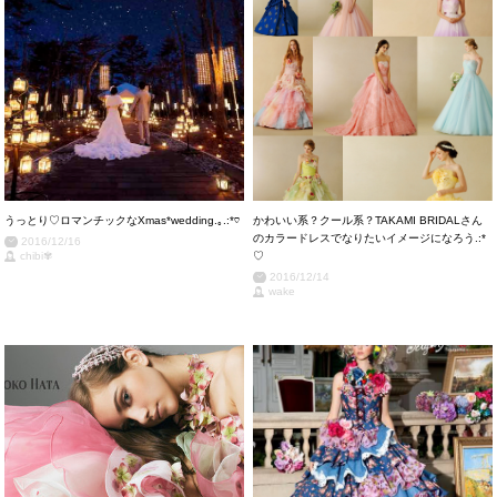
うっとり♡ロマンチックなXmas*wedding.｡.:*♡
かわいい系？クール系？TAKAMI BRIDALさん
のカラードレスでなりたいイメージになろう.:*
2016/12/16
chibi✾
♡
2016/12/14
wake