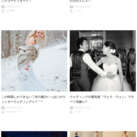
ングコーディネート♡
だけのドレス♡
2016/12/17
2016/12/17
chibi✾
♡mii
この時期しかできない♡冬の魅力いっぱいのウ
ウェディングの最先端『ヴェラ・ウォン』でモ
ィンターウェディング☆:*･ﾟ＊
ード花嫁に˖*
2016/12/17
2016/12/16
himawari＊*
♡mii