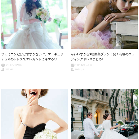
フェミニンだけど甘すぎない.:*。マーキュリー
かわいすぎる♥桂由美ブランド発！花柄のウェ
デュオのドレスでエレガントにキマる♡
ディングドレスまとめ♪
2016/12/09
2016/12/06
wake
mai ⸝⋆