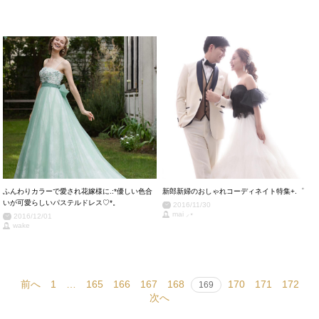
ふんわりカラーで愛され花嫁様に.:*優しい色合
新郎新婦のおしゃれコーディネイト特集+.゜
いが可愛らしいパステルドレス♡*。
2016/11/30
mai ⸝⋆
2016/12/01
wake
前へ
1
…
165
166
167
168
170
171
172
169
次へ