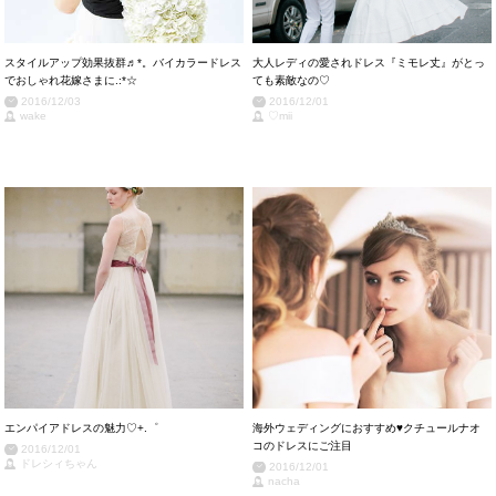
スタイルアップ効果抜群♬*。バイカラードレス
大人レディの愛されドレス『ミモレ丈』がとっ
でおしゃれ花嫁さまに.:*☆
ても素敵なの♡
2016/12/03
2016/12/01
wake
♡mii
エンパイアドレスの魅力♡+.゜
海外ウェディングにおすすめ♥クチュールナオ
コのドレスにご注目
2016/12/01
ドレシィちゃん
2016/12/01
nacha