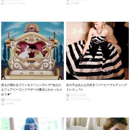
ドレシィちゃん
chibi✾
誰もが憧れるプリンセス♡シンデレラ**あなた
女の子はみんな大好き♡バービーウエディング
もフェアリーゴッドマザーの魔法にかかっちゃ
ドレス.｡.:*☆
おう★*
2016/12/09
ドレシィちゃん
2016/12/10
chibi✾