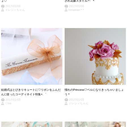
ょ♡
され花嫁スタイル:*･ﾟ＊
2017/01/06
2017/01/06
ドレシィちゃん
himawari＊*
結婚式はとびきりキュートに♡リボンをふんだ
憧れのPrincess♡ベルになりきっちゃいましょ
んに使ったコーディネイト特集+.゜
う＊
2017/01/05
2017/01/05
♡mii
ドレシィちゃん