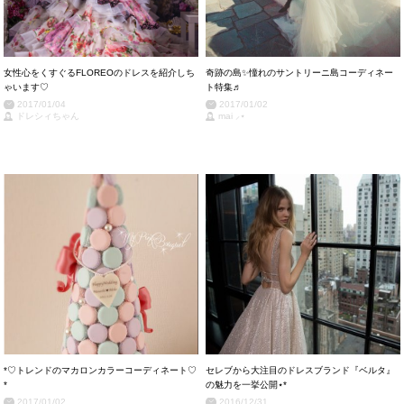
女性心をくすぐるFLOREOのドレスを紹介しち
奇跡の島✨憧れのサントリーニ島コーディネー
ゃいます♡
ト特集♬
2017/01/04
2017/01/02
ドレシィちゃん
mai ⸝⋆
*♡トレンドのマカロンカラーコーディネート♡
セレブから大注目のドレスブランド『ベルタ』
*
の魅力を一挙公開⋆*
2017/01/02
2016/12/31