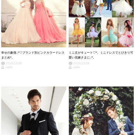
幸せの象徴.:*♡ブランド別ピンクカラードレス
ミニ丈がキュート♡*。ミニドレスでとびきり可
まとめ*。
愛い花嫁さまに.:*。
2016/12/28
2016/12/28
wake
wake