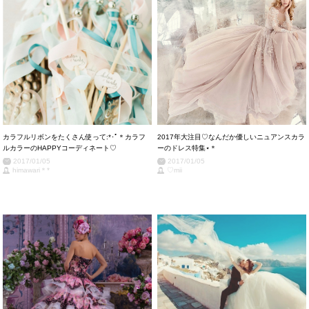
カラフルリボンをたくさん使って:*･ﾟ＊カラフ
2017年大注目♡なんだか優しいニュアンスカラ
ルカラーのHAPPYコーディネート♡
ーのドレス特集⋆＊
2017/01/05
2017/01/05
himawari＊*
♡mii