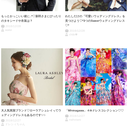
もっとかっこいい彼に.:*♡新郎さまにぴったり
わたしだけの『可愛いウェディングドレス』を
のタキシードや衣装は？
見つけよう♡*3つのSweetウェディングドレス
♡*
2016/12/28
wake
2016/12/28
chibi✾
大人気英国ブランド♡ローラアシュレイってウ
「M/ninagawa」４thドレスコレクション♡♡
ェディングドレスもあるのです✨✨
2016/12/27
nahotaro
2016/12/27
ドレシィちゃん