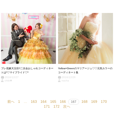
プレ花嫁大注目!!二次会おしゃれコーディネー
Yellow×Greenのマリアージュ♡♡元気カラーの
トは*♡マイブライド♡*
コーディネート集
2016/12/27
2016/12/26
chibi✾
nacha
前へ
1
…
163
164
165
166
168
169
170
167
171
172
次へ