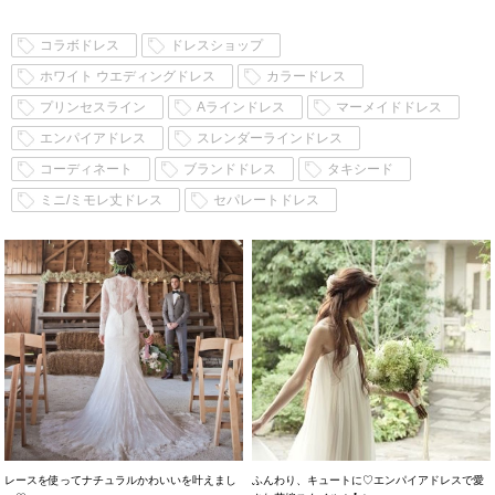
コラボドレス
ドレスショップ
ホワイト ウエディングドレス
カラードレス
プリンセスライン
Aラインドレス
マーメイドドレス
エンパイアドレス
スレンダーラインドレス
コーディネート
ブランドドレス
タキシード
ミニ/ミモレ丈ドレス
セパレートドレス
レースを使ってナチュラルかわいいを叶えまし
ふんわり、キュートに♡エンパイアドレスで愛