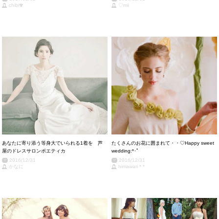
chibi✾
♡mii
あなたに寄り添う等身大でいられる1着を 芦
たくさんのお花に囲まれて・・♡Happy sweet
屋のドレスサロンポエティカ
wedding:*･ﾟ
2016/12/31
2016/12/31
かなに
himawari＊*