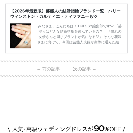
【2026年最新版】芸能人の結婚指輪ブランド一覧｜ハリー
ウィンストン・カルティエ・ティファニーも♡
みなさま、こんにちは！ DRESSY編集部です♡ 「芸
能人はどんな結婚指輪を選んでいるの？」 「憧れの
女優さんと同じブランドが気になる♡」 そんな花嫁
さまに向けて、今回は芸能人夫婦が実際に選んだ結婚
指輪・婚約指輪をブランド別にまとめました！ ハリ
ーウィンストンやカルティエ、ティファニーなど世界
的ハイブランドから、俄（NIWAKA）やI-PRIMOなど
日本で人気のブランドまで幅広くご紹介。 さらに、
←
前の記事
次の記事
→
・愛用している芸能人夫婦 ・リングの特徴や魅力 ・
推定価格帯 ・花嫁人気が高い理由 などもあわせて解
説していきます♡ 「芸能人の結婚指輪ってやっぱり
高い？」 「手が届くブランドもある？」 「人気ブラ
[…]
続きを読む