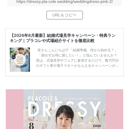
https://dressy.pla-cole.wedding/weddingdress-pink-2/
【2026年8月最新】結婚式場見学キャンペーン・特典ラン
キング｜プラコレや式場紹介サイトを徹底比較
皆さんこんにちは♡ 「結婚準備、何から始める？」
「損せずお得に探したい！」と悩んでいませんか？
実は、式場見学やフェアに参加するだけで、数万円分
のギフト券や電子マネーがもらえるキャンペーンがあ
ります。 ただし、サイトごとに特典額や条件が違う
ため、比較せずに選ぶと損をしてしまうことも……。
そこでこの記事では、【2026年8月最新】結婚式場見
学キャンペーン特典ランキングを公開！ 比較サイ
ト：プラコレ、ゼクシィ、ハナユメ、マイナビ 掲載
内容：特典金額・条件・応募方法・注意点 「どこが
一番お得？」「プラコレの特典は？」といった疑問も
解決します。 まずは診断で候補を絞れる「ウェディ
ング診断」か、体験型 […]
続きを読む