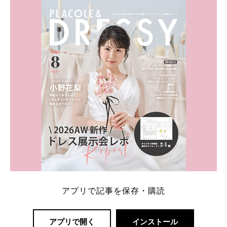
ト：プラコレ、ゼクシィ、ハナユメ、マイナビ 掲載
内容：特典金額・条件・応募方法・注意点 「どこが
一番お得？」「プラコレの特典は？」といった疑問も
解決します。 まずは診断で候補を絞れる「ウェディ
ング診断」か、体験型 […]
続きを読む
アプリで記事を保存・購読
アプリで開く
インストール