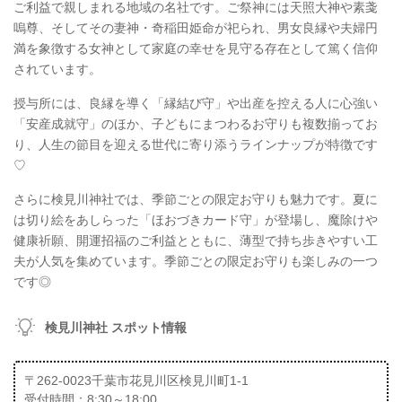
ご利益で親しまれる地域の名社です。ご祭神には天照大神や素戔
嗚尊、そしてその妻神・奇稲田姫命が祀られ、男女良縁や夫婦円
満を象徴する女神として家庭の幸せを見守る存在として篤く信仰
されています。
授与所には、良縁を導く「縁結び守」や出産を控える人に心強い
「安産成就守」のほか、子どもにまつわるお守りも複数揃ってお
り、人生の節目を迎える世代に寄り添うラインナップが特徴です
♡
さらに検見川神社では、季節ごとの限定お守りも魅力です。夏に
は切り絵をあしらった「ほおづきカード守」が登場し、魔除けや
健康祈願、開運招福のご利益とともに、薄型で持ち歩きやすい工
夫が人気を集めています。季節ごとの限定お守りも楽しみの一つ
です◎
検見川神社 スポット情報
〒262-0023千葉市花見川区検見川町1-1
受付時間：8:30～18:00