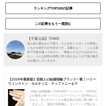
ランキングTOP100の記事
この記事をもう一度読む
【千葉公認】TOMO
海と緑に囲まれた千葉で、心ときめくスポットや美味し
いものを探すのが大好きです。花嫁さんへ、「こんな場
所で写真を撮ってみたい」「家族とのんびりお出かけし
たい」そんな特別な時間に寄り添えるような千葉の魅力
をお届けしていきます。
【2026年最新版】芸能人の結婚指輪ブランド一覧｜ハリー
ウィンストン・カルティエ・ティファニーも♡
芸能人結婚指輪｜CHAUMET（ショーメ） 230年以
上の歴史を持つハイジュエリーブランド 230年以上に
わたり、代々のアトリエの責任者が大切に受け継いで
きました。 最高の宝飾職人、セッティング職人な