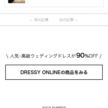
ど、 ジュエリー製作にかかわる人々が、厳選された
高品質の宝石を扱っています。 至高のデザインと品
質にうっとりしてしまうブランドです♡ 矢沢心さ
ん・魔裟斗さんの婚約指輪 魔裟斗さんが矢沢さんに
←
前の記事
次の記事
→
贈られた指輪は1カラットのものです。 ショーメの価
格相場は30万～60万ですが、 高いものだと数百万円
程です。1カラットが約200万円なので、 魔裟斗さん
が選んだ指輪は200万円以上のものだと想定できま
す。 【 […]
続きを読む
BACK NUMBER