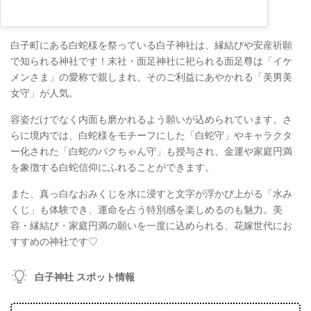
白子町にある白蛇様を祭っている白子神社は、縁結びや安産祈願
で知られる神社です！末社・面足神社に祀られる面足尊は「イケ
メンさま」の愛称で親しまれ、そのご利益にあやかれる「美男美
女守」が人気。
容姿だけでなく内面も磨かれるよう願いが込められています。さ
らに境内では、白蛇様をモチーフにした「白蛇守」やキャラクタ
ー化された「白蛇のパクちゃん守」も授与され、金運や家庭円満
を象徴する白蛇信仰にふれることができます。
また、真っ白なおみくじを水に浸すと文字が浮かび上がる「水み
くじ」も体験でき、運命を占う特別感を楽しめるのも魅力。美
容・縁結び・家庭円満の願いを一度に込められる、花嫁世代にお
すすめの神社です♡
白子神社 スポット情報