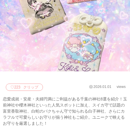
2026.01.01
views
♡
223
クリップ
恋愛成就・安産・夫婦円満にご利益がある千葉の神社8選を紹介！玉
前神社や櫻木神社といった人気スポットに加え、スイカ守で話題の
富里香取神社、白蛇のパクちゃん守で知られる白子神社、さらにカ
ラフルで可愛らしいお守りが揃う神社もご紹介。ユニークで映える
お守りを厳選しました！