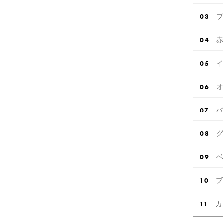
ブ
赤
イ
オ
パ
グ
ベ
ブ
カ