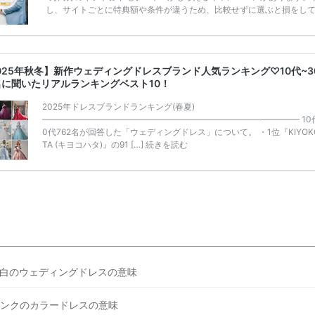
し、サイトごとに特典額や条件が違うため、比較せずに選ぶと損をし
うことも……。 そこでこの記事では、【2026年8月最新】結婚式場見
ンペーン特典ランキングを公開！ 比較サイト：プラコレ、ゼクシィ、
メ、マイナビ 掲載内容：特典金額・条件・応募方法・注意点 「どこが
得？」「プラコレの特典は？」といった疑問も解決します。 まずは診
025年秋冬】新作ウェディングドレスブランド人気ランキング♡10代~3
補を絞れる「ウェディング診断」か、体験型 […]
続きを読む
名に聞いたリアルランキングベスト10！
2025年ドレスブランドランキング(春夏)
——————————————————————————————– 10
0代762名が回答した「ウェディングドレス」について。 ・1位『KIYOKO
TA (キヨコハタ)』の91 […]
続きを読む
白のウェディングドレスの意味
ンクのカラードレスの意味