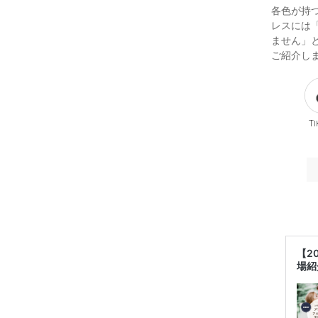
各色が持
レスには
ません」
ご紹介し
Ti
【2
場紹