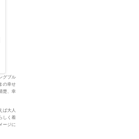
ングブル
まの幸せ
清楚、幸
えば大人
らしく着
メージに