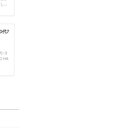
てしま
学キャ
ハナユ
一番お
断で候
0代7
代~3
 HA