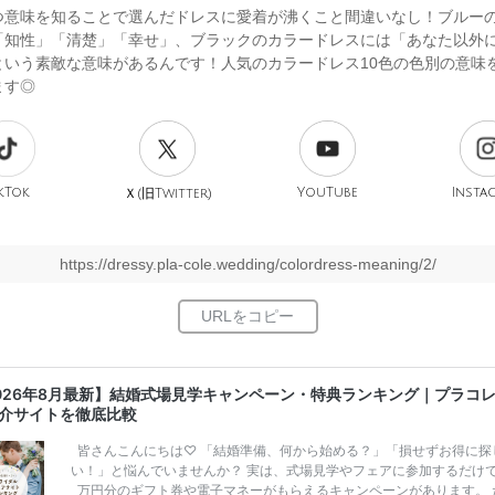
つ意味を知ることで選んだドレスに愛着が沸くこと間違いなし！ブルー
「知性」「清楚」「幸せ」、ブラックのカラードレスには「あなた以外
という素敵な意味があるんです！人気のカラードレス10色の色別の意味
ます◎
kTok
旧
YouTube
Insta
Ｘ(
Twitter)
https://dressy.pla-cole.wedding/colordress-meaning/2/
026年8月最新】結婚式場見学キャンペーン・特典ランキング｜プラコ
介サイトを徹底比較
皆さんこんにちは♡ 「結婚準備、何から始める？」「損せずお得に探
い！」と悩んでいませんか？ 実は、式場見学やフェアに参加するだけ
万円分のギフト券や電子マネーがもらえるキャンペーンがあります。 