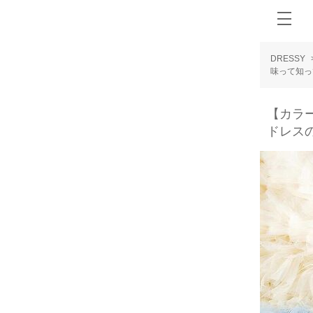
DRESSY
味って知っ
【カラ
ドレス