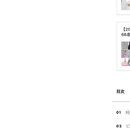
【2
68
目次
純
ピ