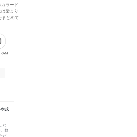
のカラード
には染まり
をまとめて
gram
レや式
した
で、数
ただ