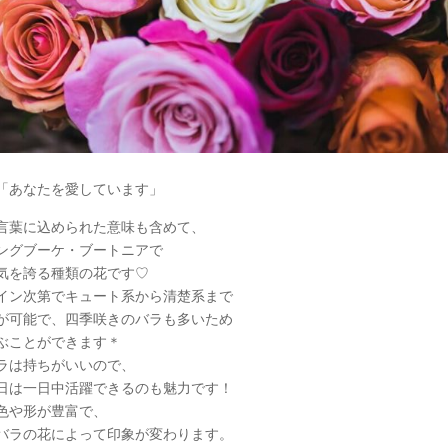
「あなたを愛しています」
言葉に込められた意味も含めて、
ングブーケ・ブートニアで
気を誇る種類の花です♡
イン次第でキュート系から清楚系まで
が可能で、四季咲きのバラも多いため
ぶことができます＊
ラは持ちがいいので、
日は一日中活躍できるのも魅力です！
色や形が豊富で、
バラの花によって印象が変わります。