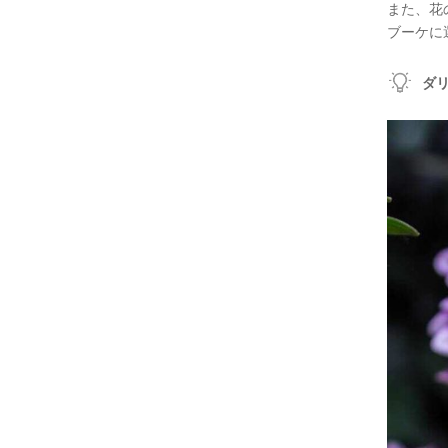
また、花
ブーケに
ダ