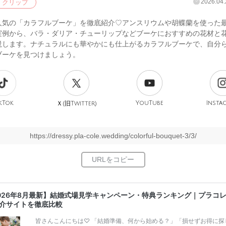
2026.04.
クリップ
人気の「カラフルブーケ」を徹底紹介♡アンスリウムや胡蝶蘭を使った
実例から、バラ・ダリア・チューリップなどブーケにおすすめの花材と
説します。ナチュラルにも華やかにも仕上がるカラフルブーケで、自分
ブーケを見つけましょう。
kTok
旧
YouTube
Insta
Ｘ(
Twitter)
https://dressy.pla-cole.wedding/colorful-bouquet-3/3/
026年8月最新】結婚式場見学キャンペーン・特典ランキング｜プラコ
介サイトを徹底比較
皆さんこんにちは♡ 「結婚準備、何から始める？」「損せずお得に探