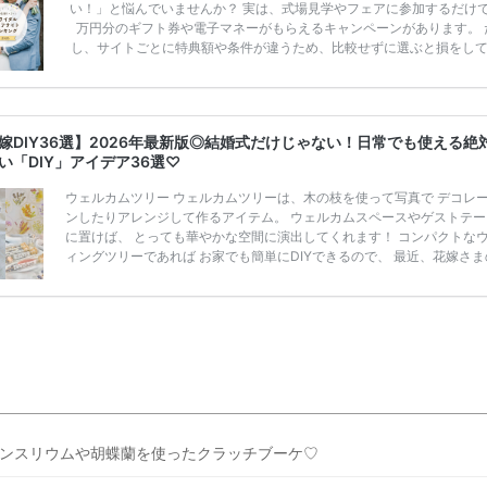
い！」と悩んでいませんか？ 実は、式場見学やフェアに参加するだけ
万円分のギフト券や電子マネーがもらえるキャンペーンがあります。 
し、サイトごとに特典額や条件が違うため、比較せずに選ぶと損をし
うことも……。 そこでこの記事では、【2026年8月最新】結婚式場見
ンペーン特典ランキングを公開！ 比較サイト：プラコレ、ゼクシィ、
メ、マイナビ 掲載内容：特典金額・条件・応募方法・注意点 「どこが
得？」「プラコレの特典は？」といった疑問も解決します。 まずは診
嫁DIY36選】2026年最新版◎結婚式だけじゃない！日常でも使える絶
補を絞れる「ウェディング診断」か、体験型 […]
続きを読む
い「DIY」アイデア36選♡
ウェルカムツリー ウェルカムツリーは、木の枝を使って写真で デコレ
ンしたりアレンジして作るアイテム。 ウェルカムスペースやゲストテー
に置けば、 とっても華やかな空間に演出してくれます！ コンパクトな
ィングツリーであれば お家でも簡単にDIYできるので、 最近、花嫁さま
でも人気なんです。 おしゃれ花嫁さまが演出で使いたいウェルカムツリ
紹介します♪今すくCheck♡ インスタサイン インスタサインとは、Insta
専用の ハッシュタグを用意し、そのハッシュタグで ゲストと写真を共
こと！ 結婚式で用意してほしい最新アイテムです♩ また、結婚式準備
ていたウェデ […]
続きを読む
ンスリウムや胡蝶蘭を使ったクラッチブーケ♡