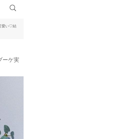
可愛い♡結
ブーケ実