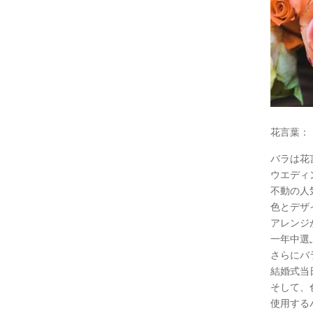
花言葉：
バラは花
ウエディ
不動の人
色とデザ
アレンジ
一年中選
さらにバ
結婚式当
そして、
使用する