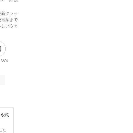
26
views
最新クラッ
花言葉まで
らしいウェ
gram
レや式
した