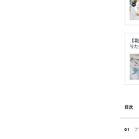
【花
りた
目次
ア