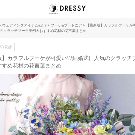
>
ウェディングアイテム&DIY
>
ブーケ&ブートニア
>
【最新版】カラフルブーケが
のクラッチブーケ実例＆おすすめ花材の花言葉まとめ
SSY花嫁
版】カラフルブーケが可愛い♡結婚式に人気のクラッチ
すすめ花材の花言葉まとめ