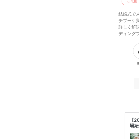
♡
438
結婚式で
チブーケ
詳しく解
ディング
Ti
【2
場紹