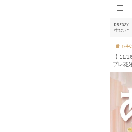
DRESSY
叶えたい♡
お得
【 11
プレ花