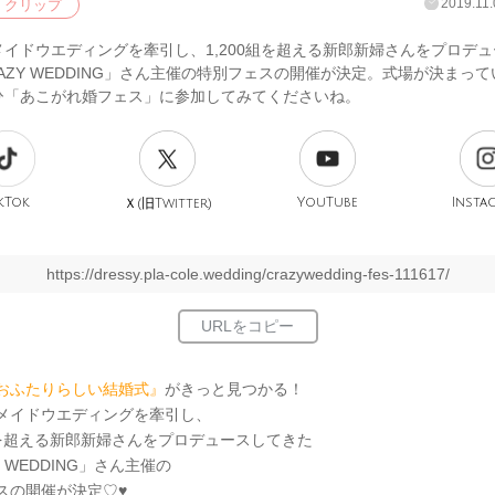
2019.11.
クリップ
メイドウエディングを牽引し、1,200組を超える新郎新婦さんをプロデ
AZY WEDDING」さん主催の特別フェスの開催が決定。式場が決まっ
ひ「あこがれ婚フェス」に参加してみてくださいね。
kTok
旧
YouTube
Insta
Ｘ(
Twitter)
https://dressy.pla-cole.wedding/crazywedding-fes-111617/
おふたりらしい結婚式』
がきっと見つかる！
メイドウエディングを牽引し、
0組を超える新郎新婦さんをプロデュースしてきた
Y WEDDING」さん主催の
スの開催が決定♡♥