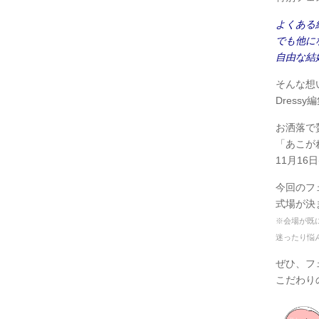
よくある
でも他に
自由な結
そんな想
Dress
お洒落で
「あこが
11月16日
今回のフ
式場が決
※会場が既
迷ったり悩
ぜひ、フ
こだわり