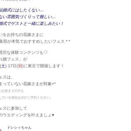
結婚式にはしたくない…
ない雰囲気づくりって難しい…
婚式でゲストと一緒に楽しみたい！
いをお持ちの花嫁さまに
y編集部が本気でおすすめしたいフェス＊*
贅沢な体験コンテンツも♡
れ婚フェス」が
(
土
) 17日(
日
)に東京で開催します！
ェスは、
まっていない花嫁さまが対象+*
にお決まりの方も
んでいる場合はぜひご予約ください。
ェスに参加して
のウエディングを叶えましょ♥
ドレシィちゃん