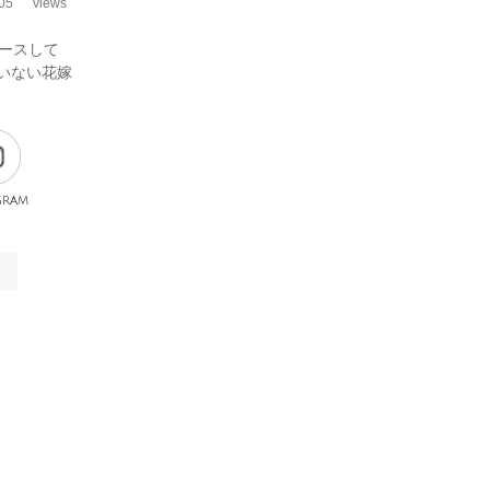
05
views
ュースして
ていない花嫁
gram