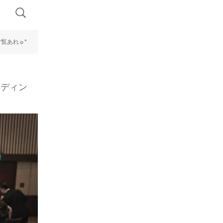
ご覧あれ☼*
ウェディン