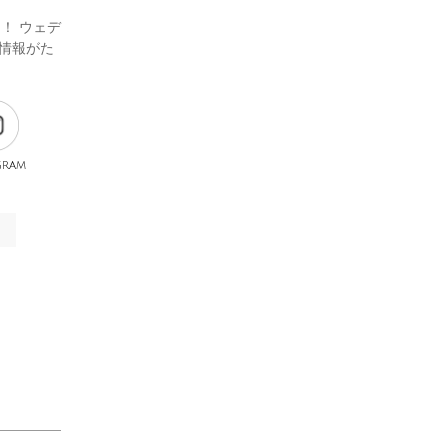
ま！ ウェデ
情報がた
gram