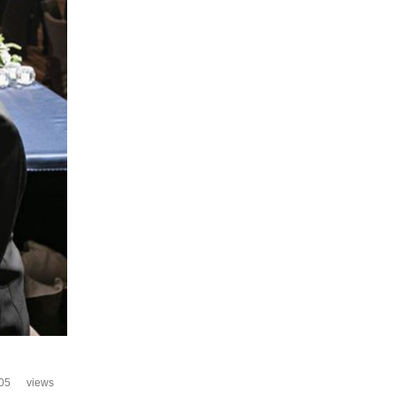
05
views