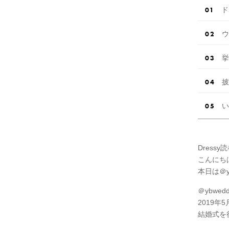
ド
ウ
挙
披
い
Dress
こんにち
本日は＠y
＠ybwed
2019年
結婚式を行