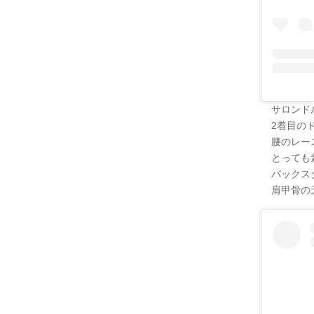
サロンド
2着目の
腰のレー
とっても
バックス
肩甲骨の天