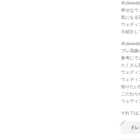
＠ybwed
幸せなウ
気になる
ウェディ
大紹介し
＠ybwe
プレ花嫁
参考にで
たくさん投
ウェディ
ウェディ
知りたい
こだわりが
ウェディ
それでは
ドレ