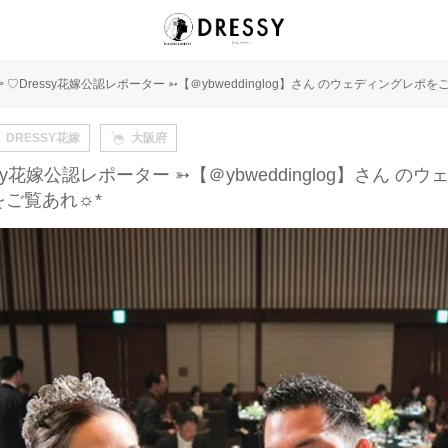
>
♡Dressy花嫁公認レポーター ➳【＠ybweddinglog】さん のウェディングレポを
DRESSY花嫁
大阪府
ssy花嫁公認レポーター ➳【＠ybweddinglog】さん の
をご覧あれ☼*