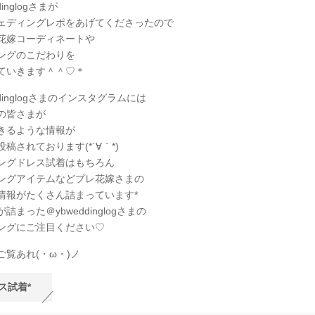
dinglogさまが
ェディングレポをあげてくださったので
花嫁コーディネートや
ングのこだわりを
ていきます＾＾♡＊
ddinglogさまのインスタグラムには
の皆さまが
きるような情報が
稿されております(*´∀｀*)
ングドレス試着はもちろん
ングアイテムなどプレ花嫁さまの
情報がたくさん詰まっています*
詰まった＠ybweddinglogさまの
ングにご注目ください♡
ご覧あれ(・ω・)ノ
ス試着*