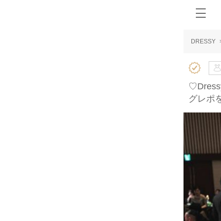
DRESSY
♡Dre
グレポ