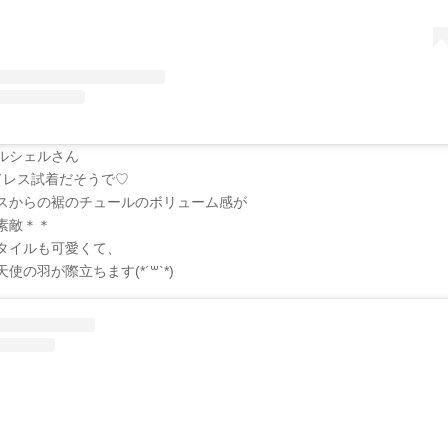
ルシェルさん
ドレス試着だそうで♡
スからの裾のチュールのボリューム感が
素敵＊＊
タイルも可愛くて、
使の羽が際立ちます(*´꒳`*)