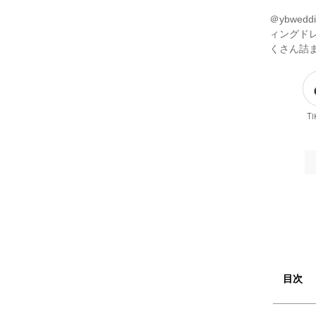
＠ybwe
ィングド
くさん詰ま
Ti
目次