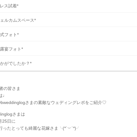
レス試着*
ェルカムスペース*
式フォト*
露宴フォト*
かがでしたか？*
y読者の皆さま
は♩
bweddinglogさまの素敵なウェディングレポをご紹介♡
dinglogさまは
5月25日に
ったとっても綺麗な花嫁さま╰(*´︶`*)╯