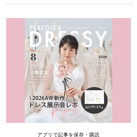
ため、比較せずに選ぶと損をしてしまうことも……。
そこでこの記事では、【2026年8月最新】結婚式場見
学キャンペーン特典ランキングを公開！ 比較サイ
ト：プラコレ、ゼクシィ、ハナユメ、マイナビ 掲載
内容：特典金額・条件・応募方法・注意点 「どこが
一番お得？」「プラコレの特典は？」といった疑問も
解決します。 まずは診断で候補を絞れる「ウェディ
ング診断」か、体験型 […]
続きを読む
アプリで記事を保存・購読