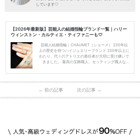
しています♡
【2026年最新版】芸能人の結婚指輪ブランド一覧｜ハリー
ウィンストン・カルティエ・ティファニーも♡
芸能人結婚指輪｜CHAUMET（ショーメ） 230年以
上の歴史を持つハイジュエリーブランド 230年以上に
わたり、代々のアトリエの責任者が大切に受け継いで
きました。 最高の宝飾職人、セッティング職人な
ど、 ジュエリー製作にかかわる人々が、厳選された
高品質の宝石を扱っています。 至高のデザインと品
質にうっとりしてしまうブランドです♡ 矢沢心さ
ん・魔裟斗さんの婚約指輪 魔裟斗さんが矢沢さんに
←
前の記事
次の記事
→
贈られた指輪は1カラットのものです。 ショーメの価
格相場は30万～60万ですが、 高いものだと数百万円
程です。1カラットが約200万円なので、 魔裟斗さん
が選んだ指輪は200万円以上のものだと想定できま
す。 【 […]
続きを読む