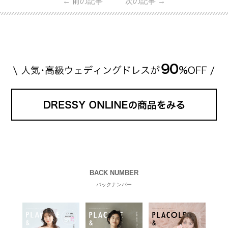
←
前の記事
次の記事
→
贈られた指輪は1カラットのものです。 ショーメの価
格相場は30万～60万ですが、 高いものだと数百万円
程です。1カラットが約200万円なので、 魔裟斗さん
が選んだ指輪は200万円以上のものだと想定できま
す。 【 […]
続きを読む
BACK NUMBER
バックナンバー