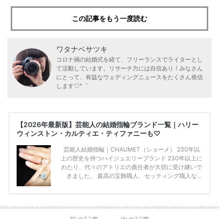
この記事をもう一度読む
ワタナベサツキ
コロナ禍の結婚式を経て、フリーランスでライターとし
て活動しています。リサーチ力には自信あり！みなさん
にとって、有益なウェディングニュースをたくさん発信
します♡*゜
【2026年最新版】芸能人の結婚指輪ブランド一覧｜ハリー
ウィンストン・カルティエ・ティファニーも♡
芸能人結婚指輪｜CHAUMET（ショーメ） 230年以
上の歴史を持つハイジュエリーブランド 230年以上に
わたり、代々のアトリエの責任者が大切に受け継いで
きました。 最高の宝飾職人、セッティング職人な
ど、 ジュエリー製作にかかわる人々が、厳選された
高品質の宝石を扱っています。 至高のデザインと品
質にうっとりしてしまうブランドです♡ 矢沢心さ
ん・魔裟斗さんの婚約指輪 魔裟斗さんが矢沢さんに