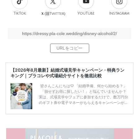
TikTok
旧
YouTube
Instagram
Ｘ(
Twitter)
https://dressy.pla-cole.wedding/disney-alcohol/2/
【2026年8月最新】結婚式場見学キャンペーン・特典ラン
キング｜プラコレや式場紹介サイトを徹底比較
皆さんこんにちは♡ 「結婚準備、何から始める？」
「損せずお得に探したい！」と悩んでいませんか？
実は、式場見学やフェアに参加するだけで、数万円分
のギフト券や電子マネーがもらえるキャンペーンがあ
ります。 ただし、サイトごとに特典額や条件が違う
ため、比較せずに選ぶと損をしてしまうことも……。
そこでこの記事では、【2026年8月最新】結婚式場見
学キャンペーン特典ランキングを公開！ 比較サイ
ト：プラコレ、ゼクシィ、ハナユメ、マイナビ 掲載
内容：特典金額・条件・応募方法・注意点 「どこが