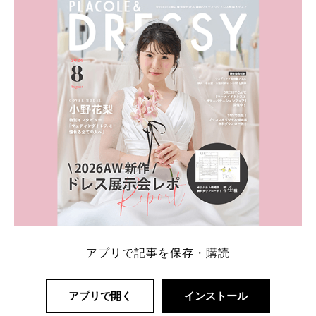
内容：特典金額・条件・応募方法・注意点 「どこが
一番お得？」「プラコレの特典は？」といった疑問も
解決します。 まずは診断で候補を絞れる「ウェディ
ング診断」か、体験型 […]
続きを読む
アプリで記事を保存・購読
アプリで開く
インストール