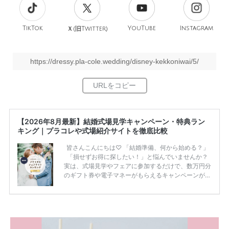
TikTok
旧
YouTube
Instagram
Ｘ(
Twitter)
https://dressy.pla-cole.wedding/disney-kekkoniwai/5/
【2026年8月最新】結婚式場見学キャンペーン・特典ラン
キング｜プラコレや式場紹介サイトを徹底比較
皆さんこんにちは♡ 「結婚準備、何から始める？」
「損せずお得に探したい！」と悩んでいませんか？
実は、式場見学やフェアに参加するだけで、数万円分
のギフト券や電子マネーがもらえるキャンペーンがあ
ります。 ただし、サイトごとに特典額や条件が違う
ため、比較せずに選ぶと損をしてしまうことも……。
そこでこの記事では、【2026年8月最新】結婚式場見
学キャンペーン特典ランキングを公開！ 比較サイ
ト：プラコレ、ゼクシィ、ハナユメ、マイナビ 掲載