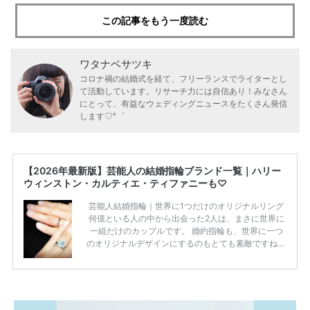
この記事をもう一度読む
ワタナベサツキ
コロナ禍の結婚式を経て、フリーランスでライターとし
て活動しています。リサーチ力には自信あり！みなさん
にとって、有益なウェディングニュースをたくさん発信
します♡*゜
【2026年最新版】芸能人の結婚指輪ブランド一覧｜ハリー
ウィンストン・カルティエ・ティファニーも♡
芸能人結婚指輪｜世界に1つだけのオリジナルリング
何億といる人の中から出会った2人は、まさに世界に
一組だけのカップルです。 婚約指輪も、世界に一つ
のオリジナルデザインにするのもとても素敵ですね♡
お二人を象徴する物や事を、形で表したり、好きなも
のを形にするのも想い出になります。 上戸彩さん・H
IROさんの婚約指輪 出典:オスカープロモーション公式
HPより引用 2011年9月に結婚した女優の上戸彩さん
とEXILEのHIROさん。 上戸さんに贈った婚約指輪