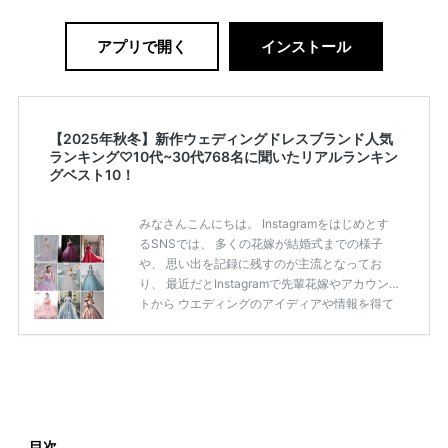
アプリで開く
インストール
【2025年秋冬】新作ウェディングドレスブランド人気
ランキング♡10代~30代768名に聞いたリアルランキン
グベスト10！
みなさんこんにちは。 Instagramをはじめとす
るSNSでは、 多くの花嫁が結婚式までの様子
や、 思い出を記録に残すのが主流となってお
り、 最近だとInstagramで先輩花嫁やアカウン
トから ウエディングのアイディアや情報を得て
いる花嫁が増えてきていますよね。 ​ 今回は常に
アンテナをはっている TikTok、Instagramユー
ザー768名が 2025年秋冬新作ドレスコレクショ
ンの 人気投票に参加しました。 こちらの記事で
は集計結果をリアルなランキングにまとめてい
ます。 (※2025年8月の調査結果です) ​​ ドレスの
こだわりに関するアンケートでは、 全体の86％
目次