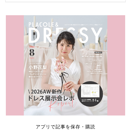
ため、比較せずに選ぶと損をしてしまうことも……。
そこでこの記事では、【2026年8月最新】結婚式場見
学キャンペーン特典ランキングを公開！ 比較サイ
ト：プラコレ、ゼクシィ、ハナユメ、マイナビ 掲載
内容：特典金額・条件・応募方法・注意点 「どこが
一番お得？」「プラコレの特典は？」といった疑問も
解決します。 まずは診断で候補を絞れる「ウェディ
ング診断」か、体験型 […]
続きを読む
アプリで記事を保存・購読