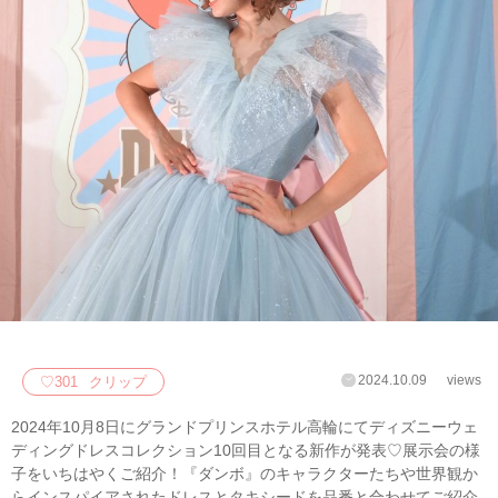
2024.10.09
views
♡
301
クリップ
2024年10月8日にグランドプリンスホテル高輪にてディズニーウェ
ディングドレスコレクション10回目となる新作が発表♡展示会の様
子をいちはやくご紹介！『ダンボ』のキャラクターたちや世界観か
らインスパイアされたドレスとタキシードを品番と合わせてご紹介