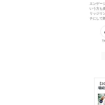
エンゲー
いう方も
リッジリ
チにして
Ti
【2
場紹