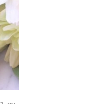
03
views