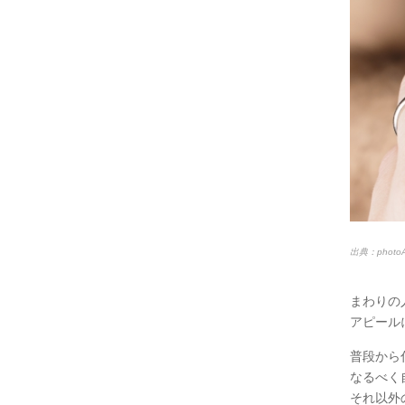
出典：photo
まわりの
アピール
普段から
なるべく
それ以外