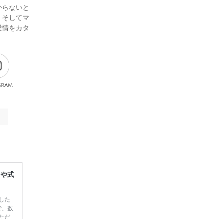
からないと
、そしてマ
愛情をカタ
gram
レや式
した
で、数
ただ