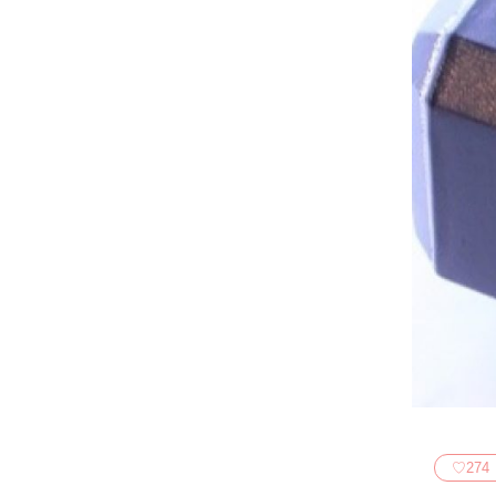
♡
274