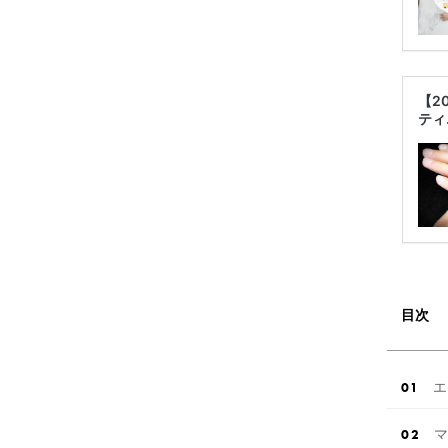
【2
ティ
目次
エ
マ