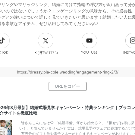
ジリングやマリッジリング、結婚に向けて指輪の呼び方が沢山あって分
多いのではないでしょうか？エンゲージリングの意味から、その必要性
ングとの違いについて詳しく見ていきたいと思います！結婚したい人に
贈る素敵なアイテム、ぜひ活用してみてくださいね♡
kTok
旧
YouTube
Insta
Ｘ(
Twitter)
https://dressy.pla-cole.wedding/engagement-ring-2/3/
026年8月最新】結婚式場見学キャンペーン・特典ランキング｜プラコ
介サイトを徹底比較
皆さんこんにちは♡ 「結婚準備、何から始める？」「損せずお得に探
い！」と悩んでいませんか？ 実は、式場見学やフェアに参加するだけ
万円分のギフト券や電子マネーがもらえるキャンペーンがあります。 