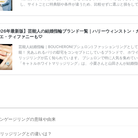
し、サイトごとに特典額や条件が違うため、比較せずに選ぶと損をし
うことも……。 そこでこの記事では、【2026年8月最新】結婚式場見
ンペーン特典ランキングを公開！ 比較サイト：プラコレ、ゼクシィ、
メ、マイナビ 掲載内容：特典金額・条件・応募方法・注意点 「どこが
得？」「プラコレの特典は？」といった疑問も解決します。 まずは診
026年最新版】芸能人の結婚指輪ブランド一覧｜ハリーウィンストン・
補を絞れる「ウェディング診断」か、体験型 […]
続きを読む
エ・ティファニーも♡
芸能人結婚指輪｜BOUCHERON(ブシュロン) ファッションリングとし
能！ 光あふれるパリの邸宅をコンセプトにしているブランドで、 ホワ
リッジリングが広く知られています。 ブシュロンで特に人気を集めてい
「キャトルホワイトマリッジリング」は、 小栗さんと山田さんが結婚指
選ばれました！ 存在感がしっかりある上にラグジュアリーなので、 と
気となっているのです。 その相場は、10～30万円ほどとなっています。
栗旬さん・山田優さんの結婚指輪 出典:ブシュロンの公式HPをcheck！
指輪にTiffanyを着用された 小栗旬さんと山田優さん。 結婚指輪は、ブ
ン（ […]
続きを読む
ンゲージリングの意味や由来
リッジリングとの違いは？