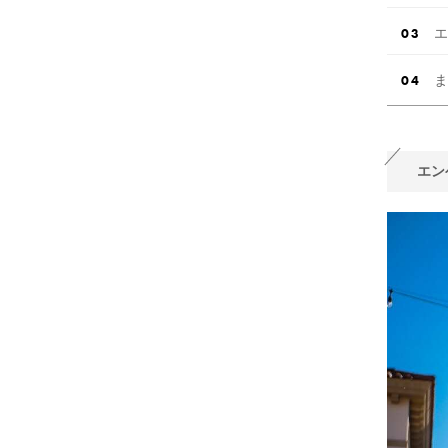
エ
ま
エン