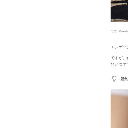
出典：Pexels
エンゲー
ですが、
ひとつず
婚