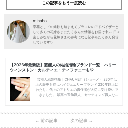
この記事をもう一度読む
minaho
卒花としての経験も踏まえてプラコレのアドバイザーと
して多くの花嫁さまにたくさんの情報をお届け中⸝⋆ 日々
楽しみながら花嫁さまの参考になる記事もたくさん発信
しています♡
【2026年最新版】芸能人の結婚指輪ブランド一覧｜ハリー
ウィンストン・カルティエ・ティファニーも♡
芸能人結婚指輪｜CHAUMET（ショーメ） 230年以
上の歴史を持つハイジュエリーブランド 230年以上に
わたり、代々のアトリエの責任者が大切に受け継いで
きました。 最高の宝飾職人、セッティング職人な
ど、 ジュエリー製作にかかわる人々が、厳選された
高品質の宝石を扱っています。 至高のデザインと品
質にうっとりしてしまうブランドです♡ 矢沢心さ
ん・魔裟斗さんの婚約指輪 魔裟斗さんが矢沢さんに
←
前の記事
次の記事
→
贈られた指輪は1カラットのものです。 ショーメの価
格相場は30万～60万ですが、 高いものだと数百万円