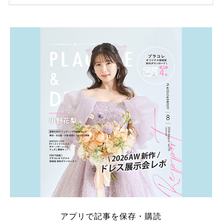
ため、比較せずに選ぶと損をしてしまうことも……。
そこでこの記事では、【2026年8月最新】結婚式場見
学キャンペーン特典ランキングを公開！ 比較サイ
ト：プラコレ、ゼクシィ、ハナユメ、マイナビ 掲載
内容：特典金額・条件・応募方法・注意点 「どこが
一番お得？」「プラコレの特典は？」といった疑問も
解決します。 まずは診断で候補を絞れる「ウェディ
ング診断」か、体験型 […]
続きを読む
アプリで記事を保存・購読